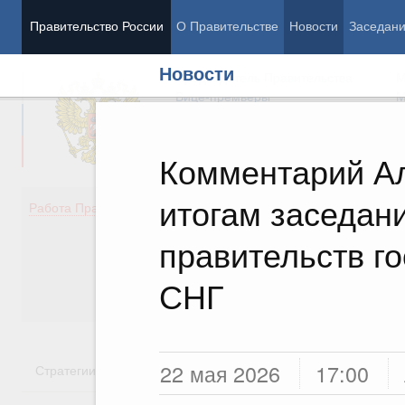
Правительство России
О Правительстве
Новости
Заседан
Новости
Председатель Правительства
М
Вице-премьеры
М
Комментарий Ал
итогам заседан
Демография
Занято
Работа Правительства
Здоровье
Технол
Образование
Эконом
правительств го
Культура
Финан
Общество
Социал
СНГ
Государство
22 мая 2026
17:00
Стратегии
Государственные программы
Национальн