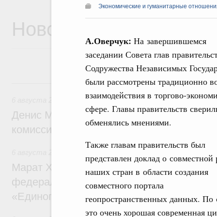
Экономические и гуманитарные отношения
Новости
А.Оверчук:
На завершившемся
заседании Совета глав правительс
Содружества Независимых Госуда
были рассмотрены традиционно в
6 августа, четверг
взаимодействия в торгово-эконом
6 августа 2026
,
Общие вопросы промышленной политики
сфере. Главы правительств сверил
Денис Мантуров провёл заседание Прав
обменялись мнениями.
комиссии по промышленности
Также главам правительств был
6 августа 2026
,
Регулирование в сфере строительства
представлен доклад о совместной 
Марат Хуснуллин: Более 130 социальных
наших стран в области создания
федерального значения построено под к
совместного портала
«Единого заказчика»
геопространственных данных. По 
это очень хорошая современная ц