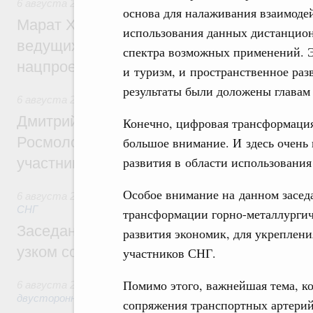
6 августа 2026
,
Национальный проект «Инфраструктура д
основа для налаживания взаимодей
Марат Хуснуллин: Порядка 200 дорожных
использования данных дистанцион
ведущих к спортивным объектам, обновят
спектра возможных применений. Э
нацпроекту «Инфраструктура для жизни
и туризм, и пространственное раз
результаты были доложены главам 
6 августа 2026
,
Молодёжная политика
Дмитрий Чернышенко, Сергей Кравцов и
Конечно, цифровая трансформация
Росмолодёжи Григорий Гуров поприветс
большое внимание. И здесь очень
развития в области использовани
участников проекта «Кольцо открытий»
Особое внимание на данном засед
6 августа 2026
,
Евразийский экономический союз. Интегр
СНГ
трансформации горно-металлургич
Заседание Евразийского межправительст
развития экономик, для укреплени
узком составе
участников СНГ.
Помимо этого, важнейшая тема, ко
6 августа 2026
,
Экономические отношения с зарубежными 
двусторонней основе
сопряжения транспортных артерий 