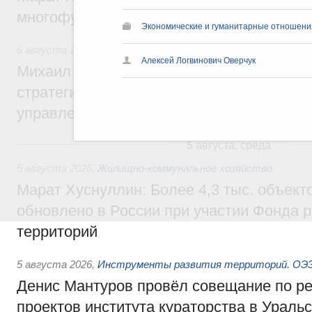
многофункциональные зоны дорожного с
Экономические и гуманитарные отношения
6 августа 2026
,
Технологическое развитие. Инновации
Алексей Логвинович Оверчук
Михаил Мишустин дал поручения по ито
стратегической сессии о совершенствов
управления научно-технологическим раз
5 августа, среда
5 августа 2026
,
Жилищно-коммунальное хозяйство
Марат Хуснуллин: Более 4,3 тыс. объек
обновлено в России при участии Фонда 
территорий
5 августа 2026
,
Инструменты развития территорий. ОЭЗ.
Денис Мантуров провёл совещание по р
проектов института кураторства в Ураль