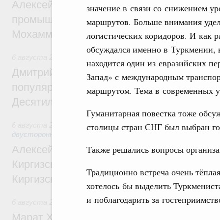
Алексей Оверчук провёл рабочую встреч
значение в связи со снижением у
промышленности, недропользования и т
маршрутов. Больше внимания удел
Мохаммадом Атабаком
логистических коридоров. И как р
обсуждался именно в Туркмении, в
6 августа 2026
,
Внутренний и въездной туризм
находится один из евразийских пе
Дмитрий Чернышенко: Порядка 110 марш
Запад» с международным транспо
популярного туризма в 35 регионах созд
маршрутом. Тема в современных у
Десятилетия науки и технологий
Гуманитарная повестка тоже обсу
столицы стран СНГ был выбран г
6 августа 2026
,
Экономические и гуманитарные отношения
двусторонней основе
Также решались вопросы организа
Алексей Оверчук принял участие в работе
Киргизского экономического форума и XII
Традиционно встреча очень тёплая
Киргизской межрегиональной конференц
хотелось бы выделить Туркменистан
и поблагодарить за гостеприимств
6 августа 2026
,
Дорожное хозяйство
Марат Хуснуллин: На двух скоростных т