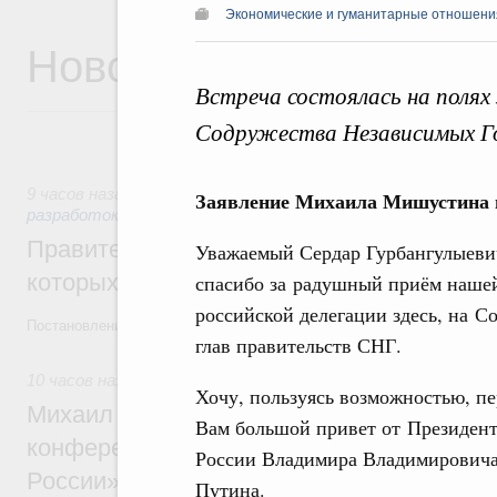
Экономические и гуманитарные отношения
Новости
Встреча состоялась на полях
Содружества Независимых Го
9 часов назад
,
Государственная политика в сфере научных
Заявление Михаила Мишустина н
разработок
Правительство расширило перечень пре
Уважаемый Сердар Гурбангулыеви
которых освобождаются от НДФЛ
спасибо за радушный приём наше
российской делегации здесь, на С
Постановление от 5 августа 2026 года №978
глав правительств СНГ.
10 часов назад
,
Отрасль информационных технологий
Хочу, пользуясь возможностью, пе
Михаил Мишустин дал поручения по итог
Вам большой привет от Президен
конференции «Цифровая индустрия пр
России Владимира Владимирович
России»
Путина.