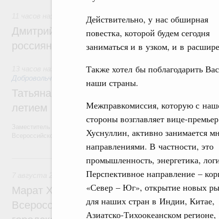
11 часов назад
,
Спорт высших достижений и массовый сп
Действительно, у нас обширная
Дмитрий Чернышенко и Михаил Дегтярёв
повестка, которой будем сегодня
россиян с Днём физкультурника
заниматься и в узком, и в расшир
Также хотел бы поблагодарить Вас
13 часов назад
,
Социальные инновации. Некоммерческие орг
Добровольчество и волонтёрство. Благотворительност
наши страны.
Татьяна Голикова поздравила волонтёров
Межправкомиссия, которую с наш
летием
стороны возглавляет вице-премье
Заместитель Председателя Правительства Татьяна Голикова поздра
Хуснуллин, активно занимается м
Всероссийского общественного движения «Волонтёры-медики» с 10
направлениями. В частности, это
Вчера
промышленность, энергетика, логи
Перспективное направление – кор
7 августа 2026
,
Экономика городов. Городская среда
«Север – Юг», открытие новых р
Марат Хуснуллин провёл заседание ком
для наших стран в Индии, Китае,
Всероссийского конкурса лучших проект
Азиатско-Тихоокеанском регионе,