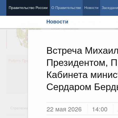
Правительство России
О Правительстве
Новости
Заседан
Новости
Председатель Правительства
М
Вице-премьеры
М
Встреча Михаил
Президентом, 
Демография
Занято
Работа Правительства
Здоровье
Технол
Образование
Эконом
Кабинета минис
Культура
Финан
Общество
Социал
Сердаром Бер
Государство
22 мая 2026
14:00
Стратегии
Государственные программы
Национальн