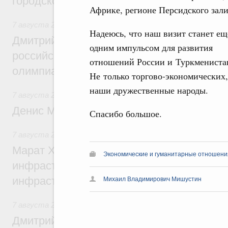
городской среды
Африке, регионе Персидского зали
7 августа 2026
,
Отрасль информационных технологий
Надеюсь, что наш визит станет ещ
Дмитрий Чернышенко и Сергей Кравцов 
одним импульсом для развития
российскую сборную с победой на Межд
отношений России и Туркмениста
олимпиаде по искусственному интеллект
Не только торгово-экономических,
наши дружественные народы.
7 августа 2026
,
Общие вопросы промышленной политики
Денис Мантуров посетил Ярославскую о
Спасибо большое.
7 августа 2026
,
Бюджеты субъектов Федерации. Межбюд
Марат Хуснуллин: 15 объектов спортивн
Экономические и гуманитарные отношения
инфраструктуры построили и обновили б
инфраструктурным кредитам
Михаил Владимирович Мишустин
7 августа 2026
,
Развитие сельских территорий
Дмитрий Патрушев: Синхронизация госп