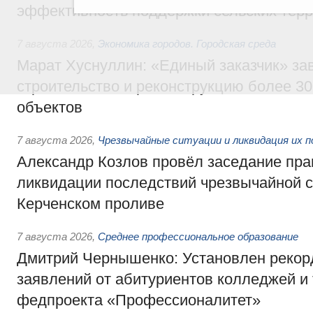
эффективность поддержки сельских тер
7 августа 2026
,
Экономика городов. Городская среда
Марат Хуснуллин: «Единый заказчик» з
строительство и реконструкцию более 3
объектов
7 августа 2026
,
Чрезвычайные ситуации и ликвидация их 
Александр Козлов провёл заседание пра
ликвидации последствий чрезвычайной с
Керченском проливе
7 августа 2026
,
Среднее профессиональное образование
Дмитрий Чернышенко: Установлен рекорд
заявлений от абитуриентов колледжей и
федпроекта «Профессионалитет»