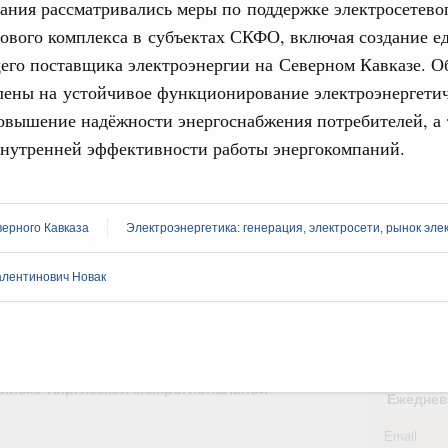
ания рассматривались меры по поддержке электросетево
ового комплекса в субъектах СКФО, включая создание е
вцов и руководитель Росмолодёжи Григорий
31
его поставщика электроэнергии на Северном Кавказе. 
ов проекта «Кольцо открытий»
лены на устойчивое функционирование электроэнергетич
С помощь
юз. Интеграция на пространстве СНГ
овышение надёжности энергоснабжения потребителей, а
осуществ
тельственного совета в узком составе
Для поиск
нутренней эффективности работы энергокомпаний.
сервисо
рубежными странами (кроме СНГ) на двусторонней основе
 встречу с Министром промышленности,
Выбра
рана Мохаммадом Атабаком
пери
ерного Кавказа
Электроэнергетика: генерация, электросети, рынок эле
Архи
алентинович Новак
0 маршрутов научно-популярного туризма в
ятилетия науки и технологий
 отношения со странами СНГ на двусторонней основе
Подпи
 работе VIII Российско-Киргизского
сийско-Киргизской межрегиональной
Ежеднев
Email