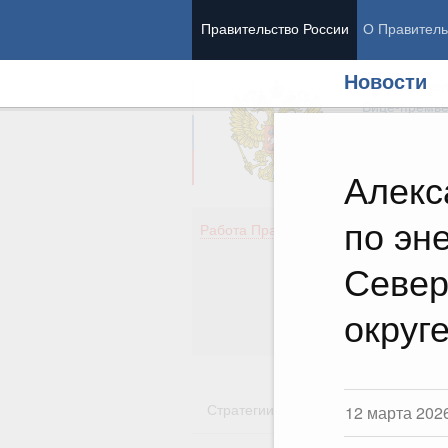
Правительство России
О Правитель
Новости
Председател
Вице-премь
Алекс
по эн
Де
Работа Правительства
Здо
Обр
Север
Кул
Об
округ
Гос
Стратегии
Государственные пр
12 марта 202