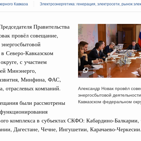
ерного Кавказа
Электроэнергетика: генерация, электросети, рынок эле
Председателя Правительства
овак провёл совещание,
 энергосбытовой
Кален
 в Северо-Кавказском
августа, четверг
округе, с участием
политики
ПН
лей Минэнерго,
е Правительственной комиссии по
звития, Минфина, ФАС,
Александр Новак пр
а, отраслевых компаний.
Александр Новак провёл сов
совещание по энерг
тельства
энергосбытовой деятельности
3
деятельности в Севе
иальных объектов федерального значения
Кавказском федеральном окр
вещания были рассмотрены
о заказчика»
Кавказском федерал
 функционирования
10
округе
вого комплекса в субъектах СКФО: Кабардино-Балкарии,
труктура для жизни»
12 марта 2026
17
орожных участков, ведущих к спортивным
нии, Дагестане, Чечне, Ингушетии, Карачаево-Черкесии
о нацпроекту «Инфраструктура для жизни»
24