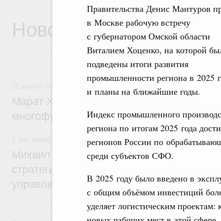
Правительства Денис Мантуров п
Новости
в Москве рабочую встречу
с губернатором Омской области
Виталием Хоценко, на которой бы
подведены итоги развития
промышленности региона в 2025 г
11 минут назад
,
Дорожное хозяйство
и планы на ближайшие годы.
Марат Хуснуллин: На двух скоростных т
Индекс промышленного производс
многофункциональные зоны дорожного с
региона по итогам 2025 года дости
1 час назад
,
Технологическое развитие. Инновации
регионов России по обрабатывающ
Михаил Мишустин дал поручения по ито
среди субъектов СФО.
стратегической сессии о совершенствов
В 2025 году было введено в экс
управления научно-технологическим раз
с общим объёмом инвестиций боле
уделяет логистическим проектам: к
Вчера
новых рабочих мест в этой сфере.