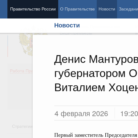
Правительство России
О Правительстве
Новости
Заседан
Новости
Председатель Правительства
М
Вице-премьеры
М
Денис Мантуров
губернатором О
Демография
Занято
Работа Правительства
Здоровье
Технол
Образование
Эконом
Виталием Хоце
Культура
Финан
Общество
Социал
Государство
4 февраля 2026
19:2
Стратегии
Государственные программы
Национальн
Первый заместитель Председателя