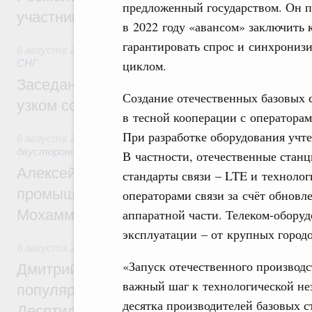
предложенный государством. Он 
участников проекта «Кольцо открытий»
в 2022 году «авансом» заключить 
гарантировать спрос и синхрониз
6 августа 2026
,
Евразийский экономический союз. Интегр
циклом.
СНГ
Заседание Евразийского межправительст
Создание отечественных базовых 
узком составе
в
тесной кооперации с операторам
При разработке оборудования учте
6 августа 2026
,
Экономические отношения с зарубежными 
двусторонней основе
В частности, отечественные ста
Алексей Оверчук провёл рабочую встреч
стандарты связи – LTE и технолог
промышленности, недропользования и т
операторами связи за счёт обновл
аппаратной части. Телеком-обору
Мохаммадом Атабаком
эксплуатации – от крупных город
6 августа 2026
,
Внутренний и въездной туризм
«Запуск отечественного производс
Дмитрий Чернышенко: Порядка 110 марш
важный шаг к технологической не
популярного туризма в 35 регионах созд
десятка производителей базовых 
Десятилетия науки и технологий