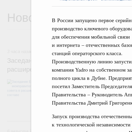
Новости
В России запущено первое серийн
производство ключевого оборудов
для обеспечения мобильной связи
и интернета – отечественных баз
3 часа назад
,
Евразийский экономический союз. Интеграци
станций операторского класса.
Заседание Евразийского межправительст
Производственную линию запусти
расширенном составе
компания Yadro на собственном за
полного цикла в Дубне. Предприя
В повестке заседания актуальные задачи 
посетил Заместитель Председателя
числе совершенствование кооперации в о
регулирования и администрирования, разв
Правительства – Руководитель Ап
обеспечение продовольственной безопасн
Правительства Дмитрий Григоренк
железнодорожных перевозок, формирован
рынка.
Запуск производства отечественн
Вчера
к технологической независимости
6 августа 2026
,
Общие вопросы промышленной политики