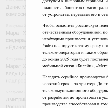
доступом к цифровым сервисам. И
Денис Мантуров провёл заседание Прав
планшеты абонентов с магистраль
от устройства, передавая его в сет
комиссии по промышленности
Чтобы оснастить российскую тел
6 августа 2026
,
Регулирование в сфере строительства
отечественным оборудованием, п
Марат Хуснуллин: Более 130 социальных
необходимо произвести и установи
федерального значения построено под к
Yadro планирует к этому сроку по
«Единого заказчика»
телеком-операторам и таким обра
до конца 2025 года будет поставл
6 августа 2026
,
Национальный проект «Инфраструктура д
мобильной связи «Билайн», «Мега
Марат Хуснуллин: Порядка 200 дорожных
ведущих к спортивным объектам, обновят
Наладить серийное производство б
нацпроекту «Инфраструктура для жизни
короткий срок – за три года. До 
телекоммуникационного оборудова
6 августа 2026
,
Молодёжная политика
от разработки до производства уш
Дмитрий Чернышенко, Сергей Кравцов и
производства способствовал в то
Росмолодёжи Григорий Гуров поприветс