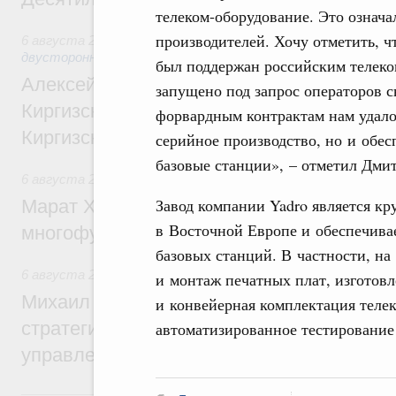
телеком-оборудование. Это означа
производителей. Хочу отметить, ч
6 августа 2026
,
Экономические и гуманитарные отношения
двусторонней основе
был поддержан российским телеко
Алексей Оверчук принял участие в работе
запущено под запрос операторов с
Киргизского экономического форума и XII
форвардным контрактам нам удало
Киргизской межрегиональной конференц
серийное производство, но и обе
базовые станции», – отметил Дми
6 августа 2026
,
Дорожное хозяйство
Завод компании Yadro является к
Марат Хуснуллин: На двух скоростных т
в Восточной Европе и обеспечива
многофункциональные зоны дорожного с
базовых станций. В частности, н
6 августа 2026
,
Технологическое развитие. Инновации
и монтаж печатных плат, изготов
Михаил Мишустин дал поручения по ито
и конвейерная комплектация теле
стратегической сессии о совершенствов
автоматизированное тестирование 
управления научно-технологическим раз
5 августа, среда