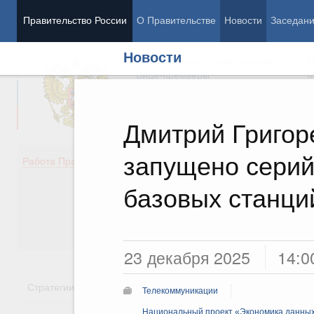
Правительство России
О Правительстве
Новости
Заседан
Новости
Председатель Правительства
М
Вице-премьеры
М
Дмитрий Григор
запущено серий
Демография
Занято
Работа Правительства
Здоровье
Технол
Образование
Эконом
базовых станци
Культура
Финан
Общество
Социал
Государство
23 декабря 2025
14:0
Стратегии
Государственные программы
Национальн
Телекоммуникации
Национальный проект «Экономика данных