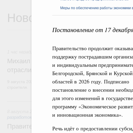
Меры по обеспечению работы экономики в
Новости
Постановление от 17 декабр
Правительство продолжит оказыва
1 час назад
,
Регулирование в сфере строительства
поддержку пострадавшим организ
Михаил Мишустин поздравил работников
и индивидуальным предпринимат
отрасли с профессиональным празднико
Белгородской, Брянской и Курской
областей в 2026 году. Подписано
9 августа 2026 года отмечается профессиональный праздник –
строителя.
постановление о внесении необх
для этого изменений в государств
Вчера
программу «Экономическое разви
8 августа 2026
,
Государственная политика в сфере научны
и инновационная экономика».
разработок
Правительство расширило перечень пре
Речь идёт о предоставлении субс