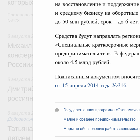
которых освобождаются от НДФЛ
на восстановление и поддержание
и среднему бизнесу на оборотные
Постановление от 5 августа 2026 года
до 50 млн рублей, срок – до 6 лет.
№978
Средства будут направлять регион
8 августа 2026
,
Отрасль информационных технологий
«Специальные краткосрочные меры
Михаил Мишустин дал поручения по итог
предпринимательства». В федерал
конференции «Цифровая индустрия пр
около 4,5 млрд рублей.
России»
Подписанным документом вносятс
8 августа 2026
,
Спорт высших достижений и массовый сп
от 15 апреля 2014 года №316
.
Дмитрий Чернышенко и Михаил Дегтярёв
россиян с Днём физкультурника
Государственная программа «Экономическ
8 августа 2026
,
Социальные инновации. Некоммерческие ор
Добровольчество и волонтёрство. Благотворительност
Малое и среднее предпринимательство
Татьяна Голикова поздравила волонтёров
Меры по обеспечению работы экономики в
летием