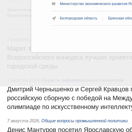
Министерство экономического развития Р
Заместитель Председателя Правительства Татьяна Голикова п
Всероссийского общественного движения «Волонтёры-медики»
Белгородская область
Брянская обл
7 августа, пятница
7 августа 2026
,
Экономика городов. Городская среда
Марат Хуснуллин провёл заседание ком
Всероссийского конкурса лучших проект
городской среды
7 августа 2026
,
Отрасль информационных технологий
Дмитрий Чернышенко и Сергей Кравцов 
российскую сборную с победой на Межд
олимпиаде по искусственному интеллект
7 августа 2026
,
Общие вопросы промышленной политики
Денис Мантуров посетил Ярославскую о