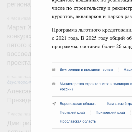
региона
числе по строительству и реконс
курортов, аквапарков и парков ра
4 часа назад
,
Экономика городов. Городская среда
Марат Хуснуллин: Победителями XI Всер
Программа льготного кредитования
конкурса проектов создания комфортной
с 2021 года. В 2025 году общий о
пятого конкурса для регионов ДФО и пер
программы, составил более 26 млр
воссоединённых и приграничных регионо
проекта
Внутренний и въездной туризм
Наци
5 часов назад
,
Экономические отношения с зарубежными ст
двусторонней основе
Министерство строительства и жилищно-к
России)
Александр Новак встретился с исполня
Президента Южной Осетии Маратом Ка
Воронежская область
Камчатский кр
Пермский край
Приморский край
7 часов назад
,
Молодёжная политика
Дмитрий Чернышенко: В рамках нацпрое
Ярославская область
дети» на форуме «Машук» будут разраб