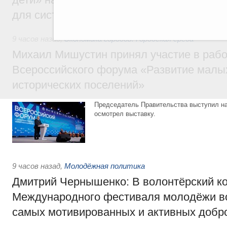
для системы образования России
9 часов назад
,
Экономика городов. Городская среда
Михаил Мишустин принял участие в раб
Всероссийского форума «Развитие малых
исторических поселений»
Председатель Правительства выступил на
осмотрел выставку.
9 часов назад
,
Молодёжная политика
Дмитрий Чернышенко: В волонтёрский к
Международного фестиваля молодёжи в
самых мотивированных и активных добр