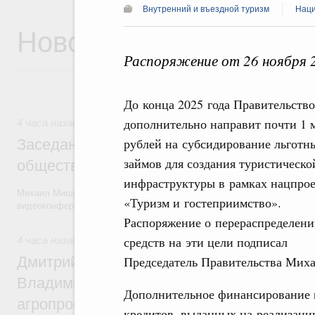
Внутренний и въездной туризм
Наци
Новости
Распоряжение от 26 ноября 
До конца 2025 года Правительство
дополнительно направит почти 1 
4 часа назад
рублей на субсидирование льготн
Заседание Президиума Госсовета по воп
займов для создания туристическо
общественного транспорта
инфраструктуры в рамках нацпрое
Михаил Мишустин и члены Правительства приняли участие в засед
«Туризм и гостеприимство».
видеоконференции.
Распоряжение о перераспределен
средств на эти цели подписал
4 часа назад
,
Общие вопросы агропромышленного комплекс
Дмитрий Патрушев и губернатор Камчатс
Председатель Правительства Мих
Владимир Солодов обсудили развитие
Дополнительное финансирование 
агропромышленного комплекса и вопрос
кредитов, выданных на реализаци