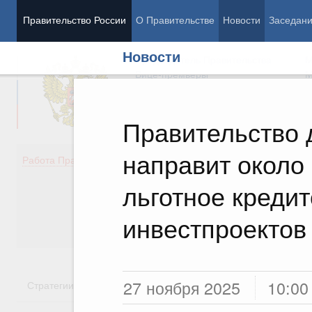
Правительство России
О Правительстве
Новости
Заседан
Новости
Председатель Правительства
М
Вице-премьеры
М
Правительство 
направит около
Демография
Занято
Работа Правительства
Здоровье
Технол
Образование
Эконом
льготное креди
Культура
Финан
Общество
Социал
инвестпроектов
Государство
27 ноября 2025
10:00
Стратегии
Государственные программы
Национальн