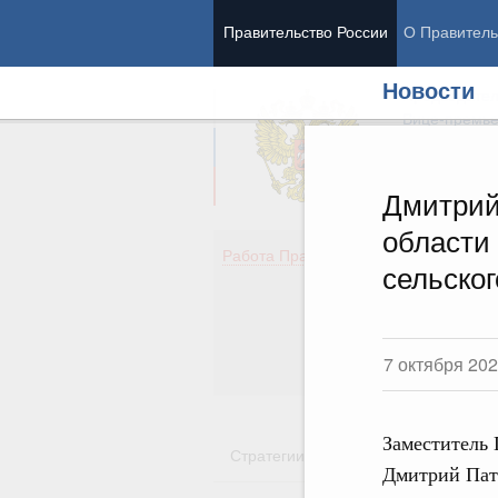
Правительство России
О Правитель
Новости
Председател
Вице-премь
Дмитрий
области
Де
Работа Правительства
сельског
Здо
Обр
Кул
Об
7 октября 20
Гос
Заместитель 
Стратегии
Государственные пр
Дмитрий Пат