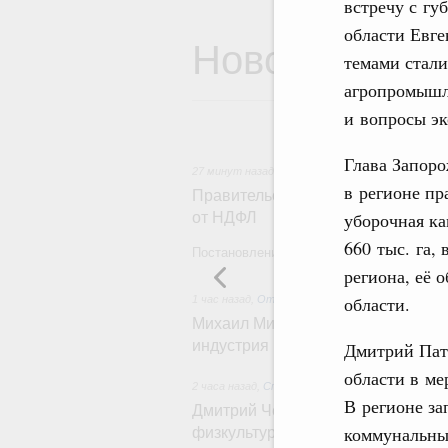
встречу с гу
области Евг
Новости
темами стали
агропромышл
и вопросы эк
Глава Запоро
27 минут назад
,
Государственная политика в с
в регионе пр
Правительство расширило перече
уборочная ка
от НДФЛ
660 тыс. га,
Постановление от 5 августа 2026 года №
региона, её 
области.
1 час назад
,
Отрасль информационных техноло
Михаил Мишустин дал поручения 
индустрия промышленной России
Дмитрий Пат
области в ме
2 часа назад
,
Спорт высших достижений и мас
В регионе за
Дмитрий Чернышенко и Михаил Де
коммунальным
физкультурника