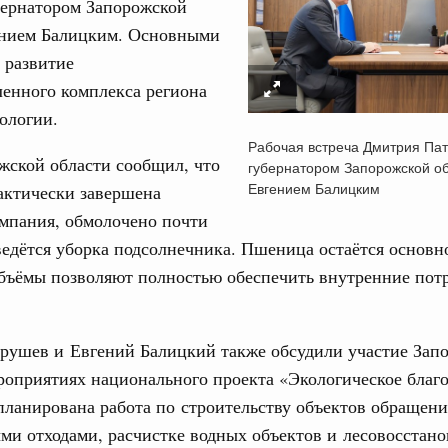
бернатором Запорожской
ением Балицким. Основными
 развитие
енного комплекса региона
ологии.
Кален
Рабочая встреча Дмитрия Па
жской области сообщил, что
губернатором Запорожской о
фере научных исследований и разработок
Евгением Балицким
актически завершена
нь премий, лауреаты которых освобождаются
мпания, обмолочено почти
ПН
 ведётся уборка подсолнечника. Пшеница остаётся основн
978
объёмы позволяют полностью обеспечить внутренние пот
гий
3
по итогам XI конференции «Цифровая
»
рушев и Евгений Балицкий также обсудили участие Зап
10
роприятиях национального проекта «Экологическое благ
совый спорт
17
планирована работа по строительству объектов обращен
гтярёв поздравили россиян с Днём
и отходами, расчистке водных объектов и лесовосстан
24