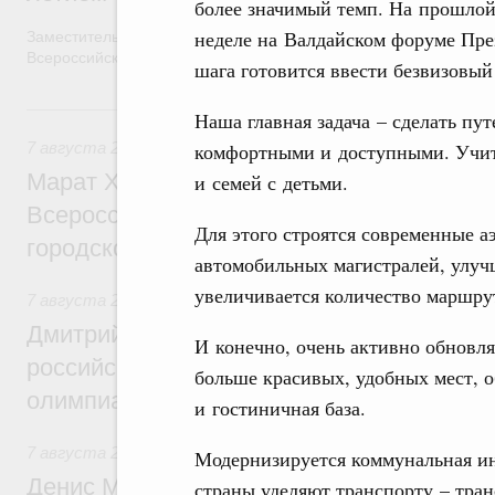
более значимый темп. На прошло
неделе на Валдайском форуме През
Заместитель Председателя Правительства Татьяна Голикова п
Всероссийского общественного движения «Волонтёры-медики»
шага готовится ввести безвизовый
7 августа, пятница
Наша главная задача – сделать пу
7 августа 2026
,
Экономика городов. Городская среда
комфортными и доступными. Учит
Марат Хуснуллин провёл заседание ком
и семей с детьми.
Всероссийского конкурса лучших проект
Для этого строятся современные а
городской среды
автомобильных магистралей, улуч
увеличивается количество маршру
7 августа 2026
,
Отрасль информационных технологий
Дмитрий Чернышенко и Сергей Кравцов 
И конечно, очень активно обновля
российскую сборную с победой на Межд
больше красивых, удобных мест, 
олимпиаде по искусственному интеллект
и гостиничная база.
7 августа 2026
,
Общие вопросы промышленной политики
Модернизируется коммунальная ин
Денис Мантуров посетил Ярославскую о
страны уделяют транспорту – тран