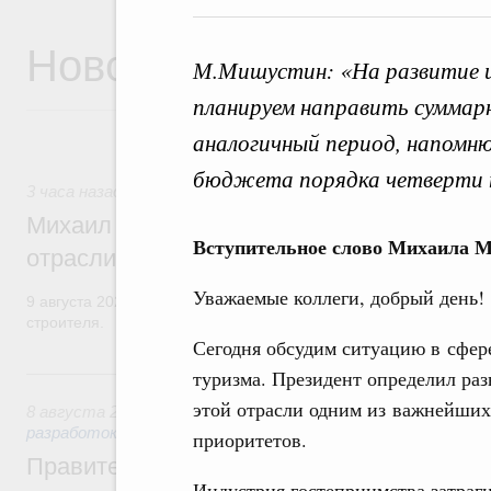
Новости
М.Мишустин: «На развитие и
планируем направить суммарн
аналогичный период, напомню
бюджета порядка четверти т
3 часа назад
,
Регулирование в сфере строительства
Михаил Мишустин поздравил работников
Вступительное слово Михаила 
отрасли с профессиональным празднико
Уважаемые коллеги, добрый день!
9 августа 2026 года отмечается профессиональный праздник –
строителя.
Сегодня обсудим ситуацию в сфер
Вчера
туризма. Президент определил раз
этой отрасли одним из важнейших
8 августа 2026
,
Государственная политика в сфере научны
разработок
приоритетов.
Правительство расширило перечень пре
Индустрия гостеприимства затраги