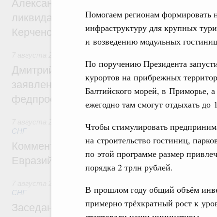
Александр Козлов провёл заседание пра
Помогаем регионам формировать н
ликвидации последствий чрезвычайной с
инфраструктуру для крупных тури
Керченском проливе
и возведению модульных гостиниц
7 августа 2026
,
Среднее профессиональное образование
По поручению Президента запуст
Дмитрий Чернышенко: Установлен рекорд
курортов на прибрежных территор
заявлений от абитуриентов колледжей и
Балтийского морей, в Приморье, а
федпроекта «Профессионалитет»
ежегодно там смогут отдыхать до 
7 августа 2026
,
Евразийский экономический союз. Интегр
Чтобы стимулировать предприним
СНГ
на строительство гостиниц, парко
Комментарий Алексея Оверчука по итога
по этой программе размер привлеч
Евразийского межправительственного со
порядка 2 трлн рублей.
7 августа 2026
,
Евразийский экономический союз. Интегр
В прошлом году общий объём инвес
СНГ
примерно трёхкратный рост к уров
Заседание Евразийского межправительст
стартовали наши инициативы.