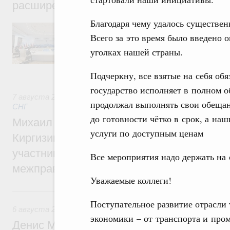
расширенном составе
Благодаря чему удалось существен
В повестке заседания актуальные задачи 
числе совершенствование кооперации в о
Всего за это время было введено о
регулирования и администрирования, разв
уголках нашей страны.
обеспечение продовольственной безопасн
железнодорожных перевозок, формирован
рынка.
Подчеркну, все взятые на себя об
государство исполняет в полном о
7 августа 2026
,
Евразийский экономический союз. Интегр
продолжал выполнять свои обещан
СНГ
до готовности чётко в срок, а на
Михаил Мишустин принял участие во вст
услуги по доступным ценам
Киргизии Садыра Жапарова с главами де
участников заседания Евразийского
Все мероприятия надо держать на 
межправительственного совета
Уважаемые коллеги!
6 августа, четверг
Поступательное развитие отрасли 
6 августа 2026
,
Общие вопросы промышленной политики
экономики – от транспорта и пром
Денис Мантуров провёл заседание Прав