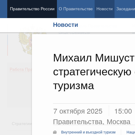
Правительство России
О Правительстве
Новости
Заседан
Новости
Председатель Правительства
М
Вице-премьеры
М
Михаил Мишуст
стратегическую
Демография
Занято
Работа Правительства
Здоровье
Технол
Образование
Эконом
туризма
Культура
Финан
Общество
Социал
Государство
7 октября 2025
15:00
Правительства, Москва
Стратегии
Государственные программы
Национальн
Внутренний и въездной туризм
Наци