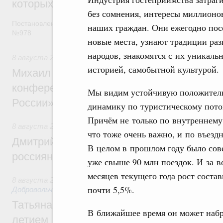
которых освобождаются от НДФЛ
без сомнения, интересы миллионо
Постановление от 5 августа 2026 года
наших граждан. Они ежегодно по
№978
новые места, узнают традиции ра
народов, знакомятся с их уникаль
8 августа 2026
,
Отрасль информационных технологий
историей, самобытной культурой.
Михаил Мишустин дал поручения по итог
конференции «Цифровая индустрия пр
Мы видим устойчивую положител
России»
динамику по туристическому пото
Причём не только по внутреннему,
8 августа 2026
,
Спорт высших достижений и массовый сп
что тоже очень важно, и по въезд
Дмитрий Чернышенко и Михаил Дегтярёв
В целом в прошлом году было со
россиян с Днём физкультурника
уже свыше 90 млн поездок. И за в
месяцев текущего года рост соста
8 августа 2026
,
Социальные инновации. Некоммерческие ор
почти 5,5%.
Добровольчество и волонтёрство. Благотворительност
Татьяна Голикова поздравила волонтёров
В ближайшее время он может набр
летием