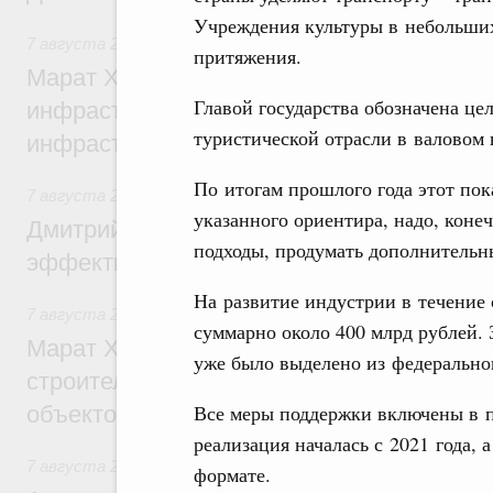
Учреждения культуры в небольших
7 августа 2026
,
Бюджеты субъектов Федерации. Межбюд
притяжения.
Марат Хуснуллин: 15 объектов спортивн
Главой государства обозначена це
инфраструктуры построили и обновили б
туристической отрасли в валовом
инфраструктурным кредитам
По итогам прошлого года этот пок
7 августа 2026
,
Развитие сельских территорий
указанного ориентира, надо, конеч
Дмитрий Патрушев: Синхронизация госп
подходы, продумать дополнитель
эффективность поддержки сельских тер
На развитие индустрии в течение
7 августа 2026
,
Экономика городов. Городская среда
суммарно около 400 млрд рублей.
Марат Хуснуллин: «Единый заказчик» з
уже было выделено из федерально
строительство и реконструкцию более 3
Все меры поддержки включены в 
объектов
реализация началась с 2021 года,
7 августа 2026
,
Чрезвычайные ситуации и ликвидация их 
формате.