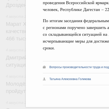
проведения Всероссийской ярмарк
Дрозденко
человек, Республике Дагестан – 22
4 августа 2026
,
Жилищно-коммунальное хозяйство
По итогам заседания федеральным
Марат Хуснуллин: В Сибирском федерал
с регионами поручено завершить 
качество коммунальных услуг улучшено 
со складывающейся ситуацией на 
466 тысяч человек
исчерпывающие меры для достиже
сроки.
4 августа 2026
,
Государственные и муниципальные услуги
Дмитрий Григоренко: Более 20 сервисов
ситуации» дополнены новыми функциям
Вопросы производительности труда и под
4 августа 2026
,
Спорт высших достижений и массовый сп
Татьяна Алексеевна Голикова
Молодёжный день и Сибирская неделя с
пройдут в рамках форума «Россия – спо
4 августа 2026
,
Внутренний и въездной туризм