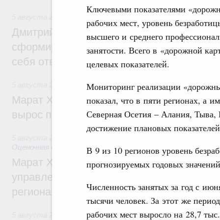
Ключевыми показателями «дорожн
5 августа 2026
,
Молодёжная политика
рабочих мест, уровень безработиц
Дмитрий Чернышенко: Всемирный фести
высшего и среднего профессионал
сформировал целое сообщество людей, 
занятости. Всего в «дорожной кар
себя ответственность за будущее
целевых показателей.
Мониторинг реализации «дорожных
5 августа 2026
,
Национальный проект «Инфраструктура д
Марат Хуснуллин: Ввод нежилых зданий 
показал, что в пяти регионах, а 
Северная Осетия – Алания, Тыва, 
вырос почти на треть
достижение плановых показателей 
5 августа 2026
,
Земельные отношения. Кадастровая сист
Оценочная деятельность
В 9 из 10 регионов уровень безр
Марат Хуснуллин: По решению правкоми
прогнозируемых годовых значений
управление «ДОМ.РФ» перейдёт более 16
Численность занятых за год с июн
регионах
тысячи человек. За этот же перио
рабочих мест выросло на 28,7 тыс.
5 августа 2026
,
Внутренний и въездной туризм