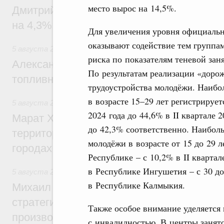
место вырос на 14,5%.
Дмитрий Чернышенко: Внутренний туриз
на 4,3%, въездной – на 20,1%
Для увеличения уровня официальн
оказывают содействие тем группам
5 августа 2026
,
Оборот бензина и дизельного топлива
риска по показателям теневой зан
Александр Новак провёл совещание по с
По результатам реализации «доро
топливном рынке
трудоустройства молодёжи. Наибо
в возрасте 15–29 лет регистрирует
5 августа 2026
,
Жилищная политика, рынок жилья
2024 года до 44,6% в II квартале 
Марат Хуснуллин: Первые проекты компл
до 42,3% соответственно. Наибол
территорий в Донбассе и Новороссии бу
молодёжи в возрасте от 15 до 29 
городах ДНР
Республике – с 10,2% в II квартале
в Республике Ингушетия – с 30 до
5 августа 2026
,
Вопросы производительности труда и по
в Республике Калмыкия.
Михаил Мишустин дал поручения по ито
стратегической сессии, посвящённой п
Также особое внимание уделяется 
производительности труда
с инвалидностью. В центры занят