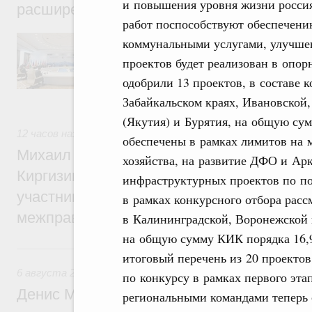
и повышения уровня жизни россия
расширенном составе
работ поспособствуют обеспечен
В повестке заседания актуальные задачи 
коммунальными услугами, улучшен
числе совершенствование кооперации в о
проектов будет реализован в опо
регулирования и администрирования, разв
обеспечение продовольственной безопасн
одобрили 13 проектов, в составе 
железнодорожных перевозок, формирован
Забайкальском краях, Ивановской,
рынка.
(Якутия) и Бурятия, на общую су
12 часов назад
,
Евразийский экономический союз. Интегра
обеспечены в рамках лимитов на
Михаил Мишустин принял участие во вст
хозяйства, на развитие ДФО и Ар
Киргизии Садыра Жапарова с главами де
инфраструктурных проектов по по
участников заседания Евразийского
в рамках конкурсного отбора рас
межправительственного совета
в Калининградской, Воронежской 
на общую сумму КИК порядка 16,9
Вчера
итоговый перечень из 20 проекто
6 августа 2026
,
Общие вопросы промышленной политики
по конкурсу в рамках первого эта
Денис Мантуров провёл заседание Прав
региональными командами теперь с