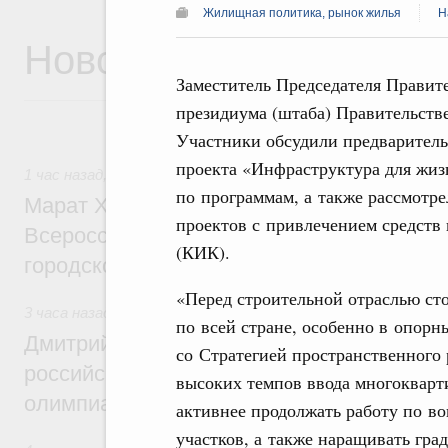
Жилищная политика, рынок жилья
Н
Новости
Заместитель Председателя Правит
президиума (штаба) Правительств
Участники обсудили предваритель
проекта «Инфраструктура для жиз
1 час назад
,
Экономика городов. Городская среда
по программам, а также рассмотр
Марат Хуснуллин провёл заседание ком
проектов с привлечением средств
Всероссийского конкурса лучших проект
(КИК).
городской среды
«Перед строительной отраслью сто
3 часа назад
,
Отрасль информационных технологий
по всей стране, особенно в опорн
Дмитрий Чернышенко и Сергей Кравцов 
со Стратегией пространственного
российскую сборную с победой на Межд
высоких темпов ввода многокварт
олимпиаде по искусственному интеллект
активнее продолжать работу по в
участков, а также наращивать гр