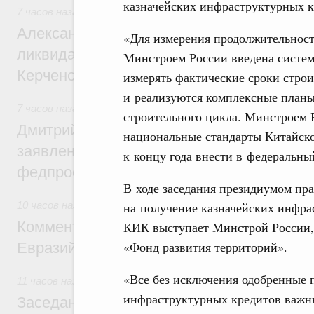
казначейских инфраструктурных к
7 часов назад
,
Чрезвычайные ситуации и ликвидация их по
Александр Козлов провёл заседание пра
«Для измерения продолжительност
ликвидации последствий чрезвычайной с
Минстроем России введена систем
Керченском проливе
измерять фактические сроки стро
и реализуются комплексные план
7 часов назад
,
Среднее профессиональное образование
строительного цикла. Минстроем 
Дмитрий Чернышенко: Установлен рекорд
национальные стандарты Китайско
заявлений от абитуриентов колледжей и
к концу года внести в федеральны
федпроекта «Профессионалитет»
В ходе заседания президиумом пр
на получение казначейских инфра
10 часов назад
,
Евразийский экономический союз. Интегра
Комментарий Алексея Оверчука по итога
КИК выступает Минстрой России,
«Фонд развития территорий».
Евразийского межправительственного со
«Все без исключения одобренные 
11 часов назад
,
Евразийский экономический союз. Интегра
инфраструктурных кредитов важны
Заседание Евразийского межправительст