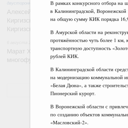
В рамках конкурсного отбора на ш
двусторонней основе
в Калининградской, Воронежской 
Алексей Оверчук принял участие в работе
на общую сумму КИК порядка 16,9
Киргизского экономического форума и XII
Киргизской межрегиональной конференц
В Амурской области на реконстру
протяжённостью чуть более 1 км, 
6 августа 2026
,
Дорожное хозяйство
транспортную доступность «Золот
Марат Хуснуллин: На двух скоростных т
рублей КИК.
многофункциональные зоны дорожного с
В Калининградской области средс
на модернизацию коммунальной и
«Белая Дюна», а также строительс
Показать еще
Пионерский курорт.
В Воронежской области с привлеч
по созданию объектов коммунальн
«Масловский-2».