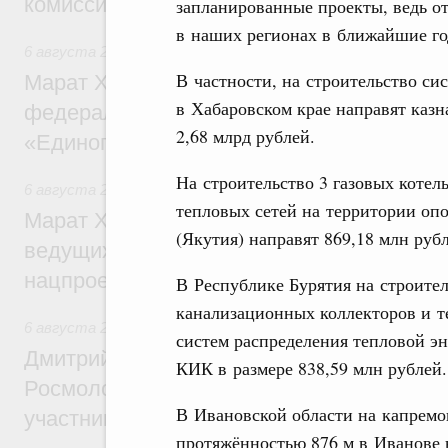
комиссии по промышленности
запланированные проекты, ведь от 
в наших регионах в ближайшие го
6 августа 2026
,
Регулирование в сфере строительства
В частности, на строительство си
Марат Хуснуллин: Более 130 социальных
в Хабаровском крае направят каз
федерального значения построено под к
2,68 млрд рублей.
«Единого заказчика»
На строительство 3 газовых коте
6 августа 2026
,
Национальный проект «Инфраструктура д
тепловых сетей на территории оп
Марат Хуснуллин: Порядка 200 дорожных
(Якутия) направят 869,18 млн руб
ведущих к спортивным объектам, обновят
нацпроекту «Инфраструктура для жизни
В Республике Бурятия на строител
канализационных коллекторов и т
6 августа 2026
,
Молодёжная политика
систем распределения тепловой э
Дмитрий Чернышенко, Сергей Кравцов и
КИК в размере 838,59 млн рублей.
Росмолодёжи Григорий Гуров поприветс
В Ивановской области на капремо
участников проекта «Кольцо открытий»
протяжённостью 876 м в Иванове н