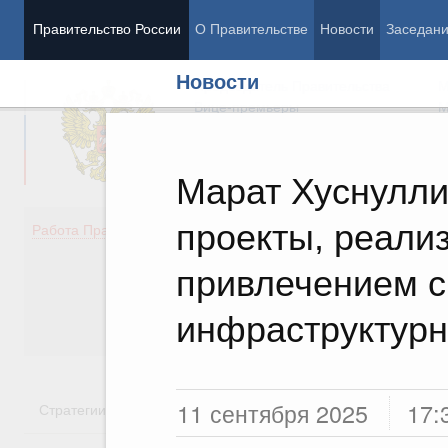
Правительство России
О Правительстве
Новости
Заседан
Новости
Председатель Правительства
М
Вице-премьеры
М
Марат Хуснулл
проекты, реали
Демография
Занято
Работа Правительства
Здоровье
Технол
Образование
Эконом
привлечением с
Культура
Финан
Общество
Социал
инфраструктурн
Государство
11 сентября 2025
17:
Стратегии
Государственные программы
Национальн