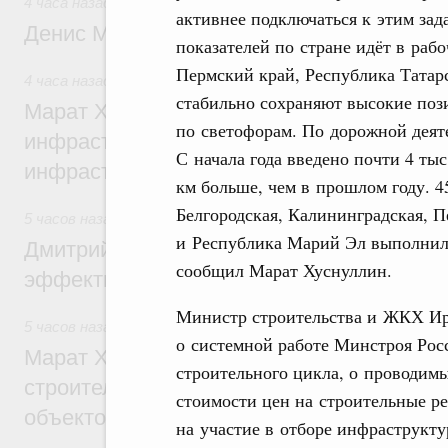
4 часа назад
,
Общие вопросы промышленной политики
активнее подключаться к этим за
Денис Мантуров посетил Ярославскую о
показателей по стране идёт в рабо
Пермский край, Республика Татарс
4 часа назад
,
Бюджеты субъектов Федерации. Межбюдже
стабильно сохраняют высокие пози
Марат Хуснуллин: 15 объектов спортивн
по светофорам. По дорожной дея
инфраструктуры построили и обновили б
С начала года введено почти 4 тыс
инфраструктурным кредитам
км больше, чем в прошлом году. 45
Белгородская, Калининградская, П
5 часов назад
,
Развитие сельских территорий
и Республика Марий Эл выполнил
Дмитрий Патрушев: Синхронизация госп
сообщил Марат Хуснуллин.
эффективность поддержки сельских тер
Министр строительства и ЖКХ Ире
5 часов назад
,
Экономика городов. Городская среда
о системной работе Минстроя Ро
Марат Хуснуллин: «Единый заказчик» з
строительного цикла, о проводим
строительство и реконструкцию более 3
стоимости цен на строительные р
объектов
на участие в отборе инфраструкт