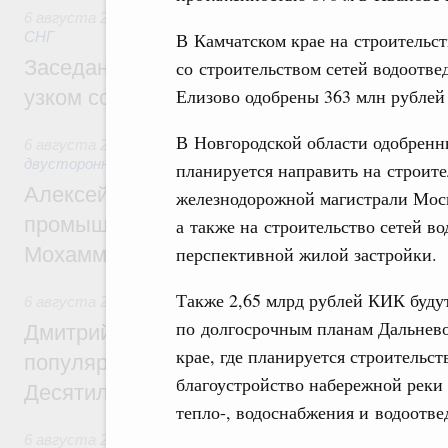
6 августа 2026
,
Евразийский экономический союз. Интегр
В Камчатском крае на строительс
СНГ
Заседание Евразийского межправительст
со строительством сетей водоотве
Елизово одобрены 363 млн рубле
узком составе
В Новгородской области одобренн
6 августа 2026
,
Экономические отношения с зарубежными 
двусторонней основе
планируется направить на строите
Алексей Оверчук провёл рабочую встреч
железнодорожной магистрали Моск
промышленности, недропользования и т
а также на строительство сетей в
перспективной жилой застройки.
Мохаммадом Атабаком
Также 2,65 млрд рублей КИК буду
6 августа 2026
,
Внутренний и въездной туризм
по долгосрочным планам Дальнево
Дмитрий Чернышенко: Порядка 110 марш
крае, где планируется строительс
популярного туризма в 35 регионах созд
благоустройство набережной реки 
Десятилетия науки и технологий
тепло-, водоснабжения и водоотве
6 августа 2026
,
Экономические и гуманитарные отношения