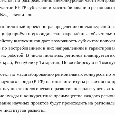
ых перевозок, формирование общего финансового
участии РНТР субъектов и масштабированию региональн
Ф», – заявил он.
. Интеграция на пространстве СНГ
что пилотный проект по распределению внеконкурсной ч
 во встрече Президента Киргизии Садыра
цифр приёма под юридически закреплённые обязательст
участников заседания Евразийского
Email
ойству выпускников даст возможность субъектам получа
в по востребованным в них направлениям и гарантирова
Вчера
 их работой. В число пилотных регионов планируется в
политики
 край, Республику Татарстан, Новосибирскую и Томску
е Правительственной комиссии по
оект по масштабированию региональных конкурсов по 
тельства
 научного фонда (РНФ) на иные институты развития по 
иальных объектов федерального значения
 научно-технологического развития позволит учитывать
о заказчика»
ие нужды и конкурентные преимущества каждого региона
ание научных проектов будут происходить на регионал
труктура для жизни»
орожных участков, ведущих к спортивным
м институтов развития.
о нацпроекту «Инфраструктура для жизни»