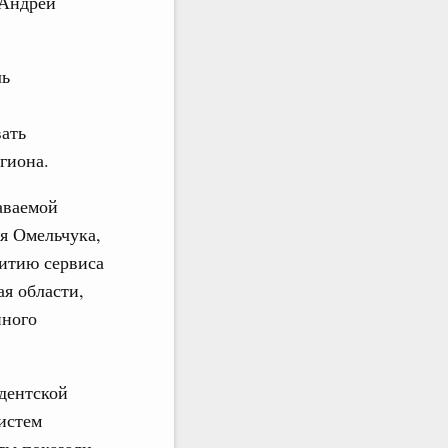
 Андрей
ль
вать
гиона.
аваемой
я Омельчука,
витию сервиса
я области,
иного
дентской
истем
ты показали,