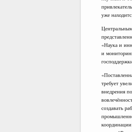
привлекател
уже находитс
Центральным
представленн
«Наука и инн
и мониторинг
господдержки
«Поставленна
требует увел
внедрения по
вовлечённост
создавать ра
промышленно
координации 