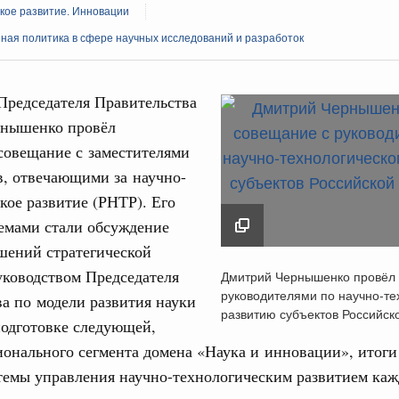
кое развитие. Инновации
ная политика в сфере научных исследований и разработок
Председателя Правительства
нышенко провёл
Кален
совещание с заместителями
итики
в, отвечающими за научно-
скую область
ПН
кое развитие (РНТР). Его
 Межбюджетные отношения
емами стали обсуждение
ортивной инфраструктуры построили и
шений стратегической
урным кредитам
Дмитрий Чернышенко
уководством Председателя
3
Дмитрий Чернышенко провёл
совещание с руково
руководителями по научно-те
а по модели развития науки
по научно-технологи
ия госпрограмм повысит эффективность
развитию субъектов Российс
10
подготовке следующей,
развитию субъектов
ионального сегмента домена «Наука и инновации», итоги
Российской Федерац
17
да
темы управления научно-технологическим развитием каж
27 августа 2025
ик» завершил строительство и реконструкцию
24