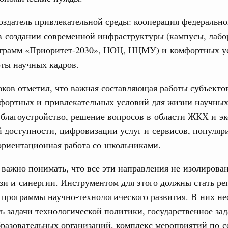
создатель привлекательной среды: кооперация федерально
тных трассах открылись
в создании современной инфраструктуры (кампусы, лабо
жного сервиса
ограмм «Приоритет-2030», НОЦ, НЦМУ) и комфортных у
овации
ты научных кадров.
о итогам стратегической сессии о
вления научно-технологическим развитием
ов отметил, что важная составляющая работы субъектов
 августа, среда
мфортных и привлекательных условий для жизни научных
 благоустройство, решение вопросов в области ЖКХ и эк
тво
 объектов ЖКХ обновлено в России при участии
 доступности, цифровизации услуг и сервисов, популяр
ориентационная работа со школьниками.
1
важно понимать, что все эти направления не изолирован
зи и синергии. Инструментом для этого должны стать р
Показать еще
программы научно-технологического развития. В них не
ь задачи технологической политики, государственное зад
разовательных организаций, комплекс мероприятий по 