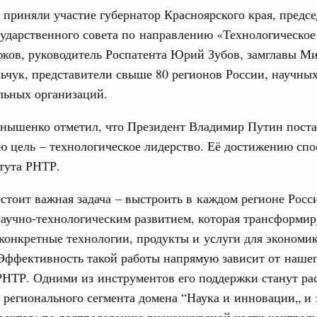
приняли участие губернатор Красноярского края, предсе
31
ударственного совета по направлению «Технологическое
ция их последствий
ков, руководитель Роспатента Юрий Зубов, замглавы М
ние правкомиссии по ликвидации последствий
ском проливе
чук, представители свыше 80 регионов России, научны
С помощь
осуществ
льных организаций.
вание
Для поиск
 рекорд по числу заявлений от абитуриентов
сервисо
нышенко отметил, что Президент Владимир Путин пост
екта «Профессионалитет»
 цель – технологическое лидерство. Её достижению спо
Выбра
. Интеграция на пространстве СНГ
пери
тута РНТР.
о итогам заседания Евразийского
Архи
стоит важная задача – выстроить в каждом регионе Росс
аучно-технологическим развитием, которая трансформи
. Интеграция на пространстве СНГ
конкретные технологии, продукты и услуги для экономи
ительственного совета в расширенном
Подпи
Эффективность такой работы напрямую зависит от нашег
РНТР. Одними из инструментов его поддержки станут р
едания актуальные задачи углубления интеграции, в том
Ежеднев
нствование кооперации в области таможенного
регионального сегмента домена “Наука и инновации„ и 
и администрирования, развитие электронной торговли,
Email
оектов: по распределению внеконкурсной части контрол
родовольственной безопасности, цифровизация грузовых