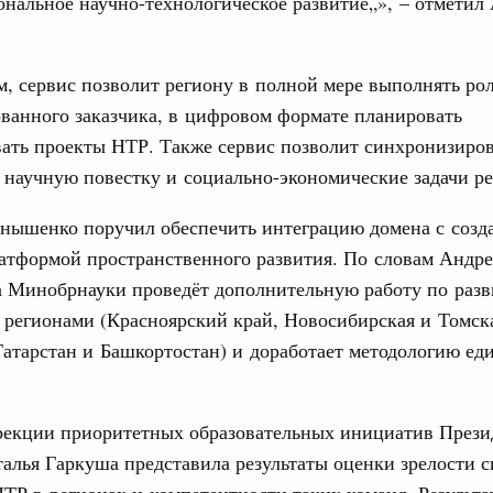
ональное научно-технологическое развитие„», – отметил
м, сервис позволит региону в полной мере выполнять ро
ванного заказчика, в цифровом формате планировать
ать проекты НТР. Также сервис позволит синхронизиро
научную повестку и социально-экономические задачи ре
нышенко поручил обеспечить интеграцию домена с созд
атформой пространственного развития. По словам Андре
а Минобрнауки проведёт дополнительную работу по раз
регионами (Красноярский край, Новосибирская и Томска
атарстан и Башкортостан) и доработает методологию ед
рекции приоритетных образовательных инициатив Прези
алья Гаркуша представила результаты оценки зрелости с
ТР в регионах и компетентности таких команд. Результа