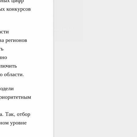
ых конкурсов
Подписаться
асти
ва регионов
ть
нно
ключить
Подписаться
ю области.
модели
приоритетным
. Так, отбор
ьном уровне