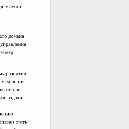
редложений
ого домена
 управления
ом мер
ому развитию
е ускорения
активная
ие задачи:
чению
ризван стать