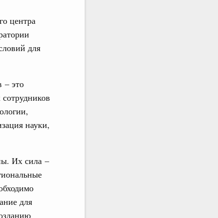
го центра
ратории
словий для
 – это
 сотрудников
ологии,
изация науки,
ы. Их сила –
егиональные
обходимо
ание для
созданию