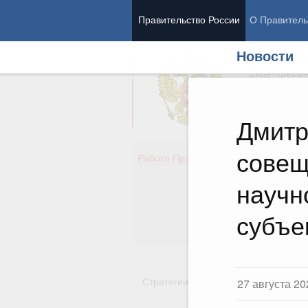
Правительство России
О Правитель
Новости
Председател
Вице-премь
Дмитр
совещ
Де
Работа Правительства
Здо
Обр
научн
Кул
Об
субъе
Гос
Стратегии
Государственные пр
27 августа 20