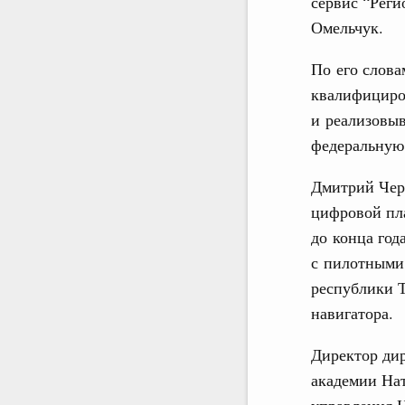
сервис “Реги
Омельчук.
По его слова
квалифициро
и реализовыв
федеральную 
Дмитрий Чер
цифровой пл
до конца год
с пилотными 
республики Т
навигатора.
Директор ди
академии Нат
управления Н