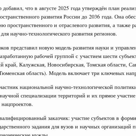
 добавил, что в августе 2025 года утверждён план реали
остранственного развития России до 2036 года. Она обе
вцов и руководитель Росмолодёжи Григорий
ю пространственного и отраслевого развития, а также 
ов проекта «Кольцо открытий»
для научно-технологического развития регионов.
юз. Интеграция на пространстве СНГ
тельственного совета в узком составе
ов представил новую модель развития науки и управле
разработанную рабочей группой с участием шести субъек
рубежными странами (кроме СНГ) на двусторонней основе
й край, Калужская, Новосибирская, Томская области, Са
 встречу с Министром промышленности,
рана Мохаммадом Атабаком
Тюменская область). Модель включает три ключевых нап
участник национальной научно-технологической политик
0 маршрутов научно-популярного туризма в
научной специализации территорий и их прямое участие
ятилетия науки и технологий
 нацпроектов.
 отношения со странами СНГ на двусторонней основе
квалифицированный заказчик: участие субъектов в форм
 работе VIII Российско-Киргизского
сийско-Киргизской межрегиональной
дарственного задания для вузов и научных организаций п
кономические нужды.