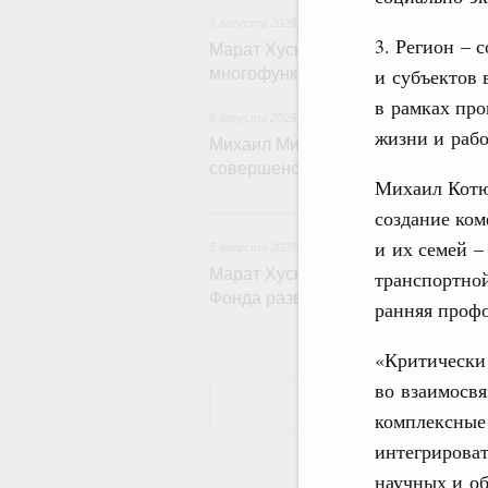
6 августа 2026
,
Дорожное хозяйство
3. Регион – 
Марат Хуснуллин: На двух скорос
и субъектов 
многофункциональные зоны доро
в рамках пр
6 августа 2026
,
Технологическое развитие. Инн
жизни и рабо
Михаил Мишустин дал поручения п
совершенствовании системы упра
Михаил Котюк
5
создание ко
и их семей –
5 августа 2026
,
Жилищно-коммунальное хозяйс
Марат Хуснуллин: Более 4,3 тыс.
транспортной
Фонда развития территорий
ранняя проф
«Критически 
во взаимосвя
комплексные 
интегрироват
научных и об