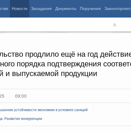
стве
Новости
Заседания
Документы
Поручения
Законопроект
ь Правительства
Министерства и ведомства
Советы и
еры
Министры
По регио
льство продлило ещё на год действи
ного порядка подтверждения соответ
мография
Занятость и труд
Экология
й и выпускаемой продукции
ровье
Технологическое развитие
Жильё и горо
азование
Экономика. Регулирование
Транспорт и с
ьтура
Финансы
Энергетика
щество
Социальные услуги
Промышленно
25
09:00
ударство
Сельское хоз
шению устойчивости экономики в условиях санкций
ограммы
а. Развитие конкуренции
Национальные проекты