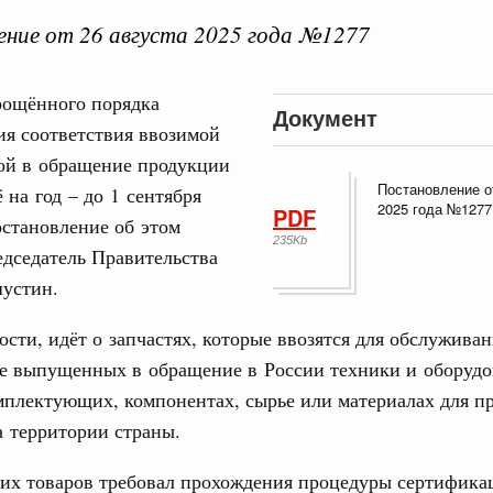
ние от 26 августа 2025 года №1277
рощённого порядка
Документ
ия соответствия ввозимой
Кален
ой в обращение продукции
августа, пятница
Постановление о
 на год – до 1 сентября
2025 года №1277
PDF
остановление об этом
реда
ПН
235Kb
ие комиссии Всероссийского конкурса лучших
дседатель Правительства
ды
устин.
ологий
ности, идёт о запчастях, которые ввозятся для обслужива
3
авцов поздравили российскую сборную с
ее выпущенных в обращение в России техники и оборудо
иаде по искусственному интеллекту
10
мплектующих, компонентах, сырье или материалах для п
политики
 территории страны.
17
скую область
тих товаров требовал прохождения процедуры сертифика
и. Межбюджетные отношения
24