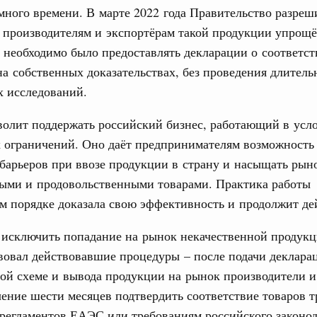
ного времени. В марте 2022 года Правительство разреш
ортивной инфраструктуры построили и
урным кредитам
ь производителям и экспортёрам такой продукции упрощ
31
 необходимо было предоставлять декларации о соответст
а собственных доказательствах, без проведения длител
С помощь
ия госпрограмм повысит эффективность
осуществ
х исследований.
Для поиск
сервисо
реда
волит поддержать российский бизнес, работающий в усл
ик» завершил строительство и реконструкцию
 ограничений. Оно даёт предпринимателям возможность
Выбра
барьеров при ввозе продукции в страну и насыщать рын
пери
ми и продовольственными товарами. Практика работы
идация их последствий
Архи
ние правкомиссии по ликвидации последствий
 порядке доказала свою эффективность и продолжит де
ском проливе
 исключить попадание на рынок некачественной продукц
азование
Подпи
вовал действовавшие процедуры – после подачи деклара
 рекорд по числу заявлений от абитуриентов
ой схеме и вывода продукции на рынок производители и
екта «Профессионалитет»
Ежеднев
ение шести месяцев подтвердить соответствие товаров 
юз. Интеграция на пространстве СНГ
Email
регламентов ЕАЭС или требованиям российского законод