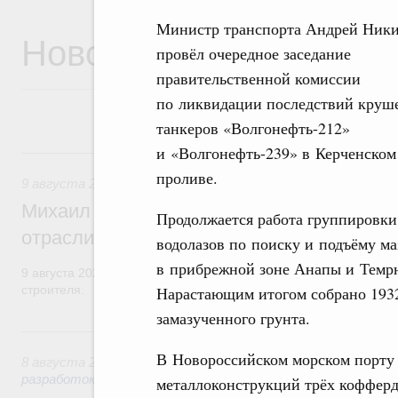
Министр транспорта Андрей Ник
Новости
провёл очередное заседание
правительственной комиссии
по ликвидации последствий круш
танкеров «Волгонефть-212»
и «Волгонефть-239» в Керченском
9 августа, воскресенье
проливе.
9 августа 2026
,
Регулирование в сфере строительства
Михаил Мишустин поздравил работников
Продолжается работа группировки
отрасли с профессиональным празднико
водолазов по поиску и подъёму ма
в прибрежной зоне Анапы и Темр
9 августа 2026 года отмечается профессиональный праздник –
Нарастающим итогом собрано 193
строителя.
замазученного грунта.
8 августа, суббота
В Новороссийском морском порту 
8 августа 2026
,
Государственная политика в сфере научны
разработок
металлоконструкций трёх кофферд