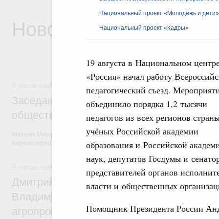
Национальный проект «Молодёжь и дети»
Новости
Национальный проект «Кадры»
19 августа в Национальном центр
«Россия» начал работу Всероссий
5 часов назад
педагогический съезд. Мероприят
Заседание Президиума Госсовета по воп
объединило порядка 1,2 тысячи
общественного транспорта
педагогов из всех регионов страны
учёных Российской академии
Михаил Мишустин и члены Правительства приняли участие в засед
образования и Российской академ
видеоконференции.
наук, депутатов Госдумы и сенато
5 часов назад
,
Общие вопросы агропромышленного комплек
представителей органов исполнит
Дмитрий Патрушев и губернатор Камчатс
власти и общественных организац
Владимир Солодов обсудили развитие
Помощник Президента России Анд
агропромышленного комплекса и вопрос