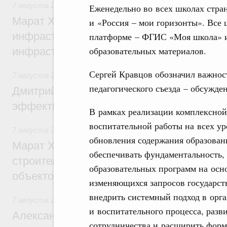
7 августа 2026
,
Бюджеты субъектов Федерации. Межбюд
Еженедельно во всех школах стра
Марат Хуснуллин: 15 объектов спортивн
и «Россия – мои горизонты». Все
инфраструктуры построили и обновили б
платформе – ФГИС «Моя школа» и
образовательных материалов.
инфраструктурным кредитам
Сергей Кравцов обозначил важнос
7 августа 2026
,
Развитие сельских территорий
педагогического съезда – обсужде
Дмитрий Патрушев: Синхронизация госп
эффективность поддержки сельских тер
В рамках реализации комплексной
воспитательной работы на всех ур
7 августа 2026
,
Экономика городов. Городская среда
обновления содержания образован
Марат Хуснуллин: «Единый заказчик» з
обеспечивать фундаментальность,
строительство и реконструкцию более 3
образовательных программ на осн
объектов
изменяющихся запросов государств
внедрить системный подход в орг
7 августа 2026
,
Чрезвычайные ситуации и ликвидация их 
и воспитательного процесса, раз
Александр Козлов провёл заседание пра
сотрудничества и расширить форм