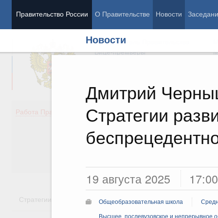
Правительство России
О Правительстве
Новости
Заседан
Новости
Председатель Правительства
М
Вице-премьеры
М
Дмитрий Черныш
Стратегии разв
Демография
Занято
Работа Правительства
Здоровье
Технол
Образование
Эконом
беспрецедентн
Культура
Финан
Общество
Социал
Государство
19 августа 2025
17:00
Стратегии
Государственные программы
Национальн
Общеобразовательная школа
Средн
Высшее, послевузовское и непрерывное 