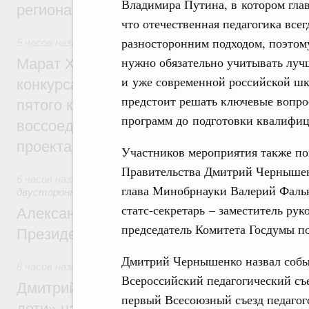
Владимира Путина, в котором глав
региона
что отечественная педагогика всег
разносторонним подходом, поэтом
5 часов назад
,
Экономика городов. Городская среда
нужно обязательно учитывать луч
Марат Хуснуллин: Победителями XI Всер
и уже современной российской шк
конкурса проектов создания комфортной
предстоит решать ключевые вопро
пятого конкурса для регионов ДФО и пер
программ до подготовки квалифиц
воссоединённых и приграничных регионо
проекта
Участников мероприятия также по
Правительства Дмитрий Чернышен
6 часов назад
,
Экономические отношения с зарубежными ст
глава Минобрнауки Валерий Фальк
двусторонней основе
статс-секретарь – заместитель ру
Александр Новак встретился с исполня
председатель Комитета Госдумы 
Президента Южной Осетии Маратом Ка
Дмитрий Чернышенко назвал событ
8 часов назад
,
Молодёжная политика
Всероссийский педагогический съез
Дмитрий Чернышенко: В рамках нацпрое
первый Всесоюзный съезд педагог
дети» на форуме «Машук» будут разраб