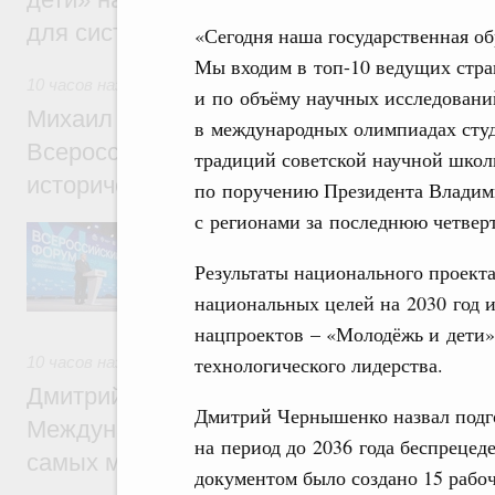
для системы образования России
«Сегодня наша государственная об
Мы входим в топ-10 ведущих стран
10 часов назад
,
Экономика городов. Городская среда
и по объёму научных исследовани
Михаил Мишустин принял участие в раб
в международных олимпиадах студ
Всероссийского форума «Развитие малых
традиций советской научной школ
исторических поселений»
по поручению Президента Владим
с регионами за последнюю четверт
Председатель Правительства выступил на
осмотрел выставку.
Результаты национального проект
национальных целей на 2030 год и
нацпроектов – «Молодёжь и дети»
технологического лидерства.
10 часов назад
,
Молодёжная политика
Дмитрий Чернышенко: В волонтёрский к
Дмитрий Чернышенко назвал подго
Международного фестиваля молодёжи в
на период до 2036 года беспреце
самых мотивированных и активных добр
документом было создано 15 рабоч