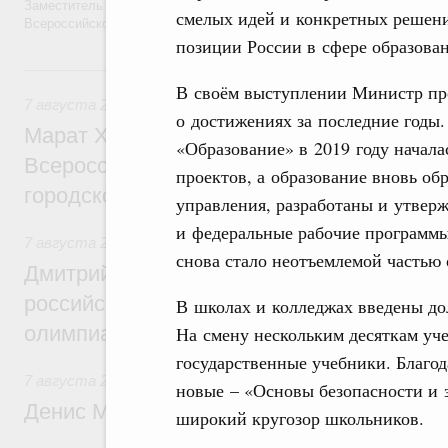
Заместитель Председателя Правительства Татьяна Голикова поздра
смелых идей и конкретных решени
Всероссийского общественного движения «Волонтёры-медики» с 10
позиции России в сфере образова
7 августа, пятница
В своём выступлении Министр пр
7 августа 2026
,
Экономика городов. Городская среда
о достижениях за последние годы.
Марат Хуснуллин провёл заседание ком
«Образование» в 2019 году начал
Всероссийского конкурса лучших проект
проектов, а образование вновь об
городской среды
управления, разработаны и утвер
и федеральные рабочие программ
7 августа 2026
,
Отрасль информационных технологий
снова стало неотъемлемой частью 
Дмитрий Чернышенко и Сергей Кравцов 
российскую сборную с победой на Межд
В школах и колледжах введены до
олимпиаде по искусственному интеллект
На смену нескольким десяткам уч
государственные учебники. Благо
7 августа 2026
,
Общие вопросы промышленной политики
новые – «Основы безопасности и 
Денис Мантуров посетил Ярославскую о
широкий кругозор школьников.