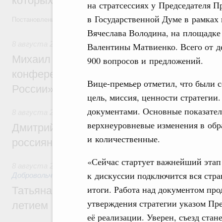
которых освобождаются от НДФЛ
на стратсессиях у Председателя 
в Государственной Думе в рамках
Постановление от 5 августа 2026 года №978
Вячеслава Володина, на площадке
8 августа 2026
,
Отрасль информационных технологий
Валентины Матвиенко. Всего от д
Михаил Мишустин дал поручения по итог
900 вопросов и предложений.
конференции «Цифровая индустрия пр
Вице-премьер отметил, что были 
России»
цель, миссия, ценности стратеги
документами. Основные показател
8 августа 2026
,
Спорт высших достижений и массовый сп
верхнеуровневые изменения в обра
Дмитрий Чернышенко и Михаил Дегтярёв
и количественные.
россиян с Днём физкультурника
«Сейчас стартует важнейший этап 
8 августа 2026
,
Социальные инновации. Некоммерческие ор
к дискуссии подключится вся стр
Добровольчество и волонтёрство. Благотворительност
итоги. Работа над документом про
Татьяна Голикова поздравила волонтёров
утверждения стратегии указом П
летием
её реализации. Уверен, съезд ста