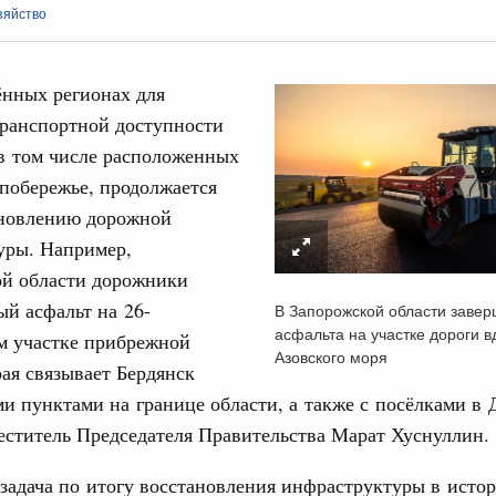
зяйство
ённых регионах для
ранспортной доступности
в том числе расположенных
Кален
побережье, продолжается
итики
бновлению дорожной
скую область
ПН
уры. Например,
 Межбюджетные отношения
ой области дорожники
ортивной инфраструктуры построили и
й асфальт на 26-
В Запорожской области завер
урным кредитам
асфальта на участке дороги 
м участке прибрежной
3
Азовского моря
рая связывает Бердянск
ия госпрограмм повысит эффективность
10
и пунктами на границе области, а также с посёлками в
ститель Председателя Правительства Марат Хуснуллин.
17
да
адача по итогу восстановления инфраструктуры в исто
ик» завершил строительство и реконструкцию
24