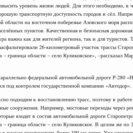
овысить уровень жизни людей. Для этого необходимо, в ч
орошую транспортную доступность городов и сёл. Напри
31
ция их последствий
й области на восточном побережье Азовского моря расп
ние правкомиссии по ликвидации последствий
ском проливе
селённых пунктов. Качественная и безопасная дорожная
С помощь
осуществ
ра важна как для жителей региона, так и для туристов. Т
вание
Для поиск
асфальтировали 26-километровый участок трассы Старо
 рекорд по числу заявлений от абитуриентов
сервисо
 – граница области – село Куликовское», –рассказал Ма
екта «Профессионалитет»
Выбра
. Интеграция на пространстве СНГ
пери
о итогам заседания Евразийского
параллельно федеральной автомобильной дороге Р-280 «
Архи
ся под контролем государственной компании «Автодор».
. Интеграция на пространстве СНГ
но подходим к восстановлению трасс, поэтому в работе
ительственного совета в расширенном
Подпи
ные сооружения. Например, мостовые переходы через ре
оторые входят в состав автомобильной дороги Старопетр
едания актуальные задачи углубления интеграции, в том
Ежеднев
нствование кооперации в области таможенного
 – граница области – село Куликовское. В целом же по
и администрирования, развитие электронной торговли,
Email
с в планах восстановить более 100 км дорог. Уже уложено
родовольственной безопасности, цифровизация грузовых