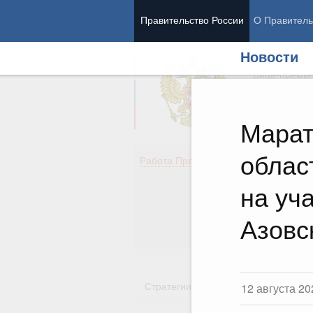
Правительство России
О Правитель
Новости
Председател
Вице-премь
Марат
облас
Де
Работа Правительства
Здо
Обр
на уч
Кул
Об
Азовс
Гос
Стратегии
Государственные пр
12 августа 20