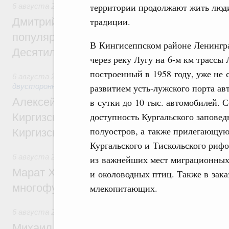
территории продолжают жить люди
6 августа 2026
,
Внутренний и въездной туризм
традиции.
Дмитрий Чернышенко: Порядка 110 марш
популярного туризма в 35 регионах созд
В Кингисеппском районе Ленингра
Десятилетия науки и технологий
через реку Лугу на 6-м км трассы
построенный в 1958 году, уже не 
6 августа 2026
,
Экономические и гуманитарные отношения
развитием усть-лужского порта ав
двусторонней основе
Алексей Оверчук принял участие в работе
в сутки до 10 тыс. автомобилей.
доступность Кургальского заповед
Киргизского экономического форума и XII
полуостров, а также прилегающую
Киргизской межрегиональной конференц
Кургальского и Тискольского рифо
6 августа 2026
,
Дорожное хозяйство
из важнейших мест миграционных
Марат Хуснуллин: На двух скоростных т
и околоводных птиц. Также в зака
многофункциональные зоны дорожного с
млекопитающих.
6 августа 2026
,
Технологическое развитие. Инновации
Михаил Мишустин дал поручения по ито