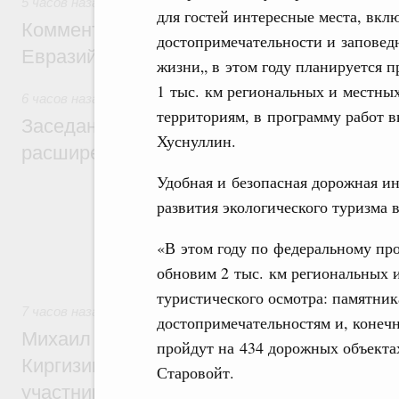
5 часов назад
,
Евразийский экономический союз. Интеграц
для гостей интересные места, вк
Комментарий Алексея Оверчука по итога
достопримечательности и заповед
Евразийского межправительственного со
жизни„ в этом году планируется 
1 тыс. км региональных и местны
6 часов назад
,
Евразийский экономический союз. Интеграц
территориям, в программу работ в
Заседание Евразийского межправительст
Хуснуллин.
расширенном составе
Удобная и безопасная дорожная и
В повестке заседания актуальные задачи 
развития экологического туризма 
числе совершенствование кооперации в о
регулирования и администрирования, разв
обеспечение продовольственной безопасн
«В этом году по федеральному про
железнодорожных перевозок, формирован
рынка.
обновим 2 тыс. км региональных 
туристического осмотра: памятни
7 часов назад
,
Евразийский экономический союз. Интеграц
достопримечательностям и, конеч
Михаил Мишустин принял участие во вст
пройдут на 434 дорожных объекта
Киргизии Садыра Жапарова с главами де
Старовойт.
участников заседания Евразийского