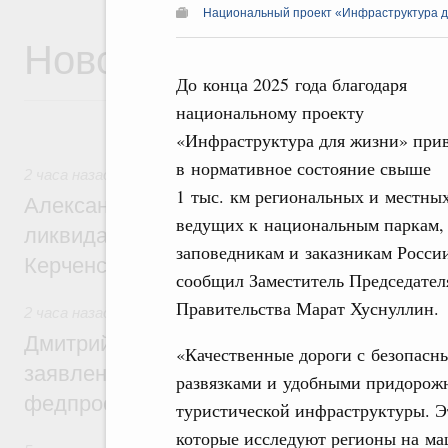
Национальный проект «Инфраструктура д
Новости
До конца 2025 года благодаря
национальному проекту
«Инфраструктура для жизни» при
в нормативное состояние свыше
2 часа назад
,
Чрезвычайные ситуации и ликвидация их пос
1 тыс. км региональных и местных
Александр Козлов провёл заседание пра
ведущих к национальным паркам,
ликвидации последствий чрезвычайной с
заповедникам и заказникам Росси
Керченском проливе
сообщил Заместитель Председател
Правительства Марат Хуснуллин.
2 часа назад
,
Среднее профессиональное образование
Дмитрий Чернышенко: Установлен рекорд
«Качественные дороги с безопасн
заявлений от абитуриентов колледжей и
развязками и удобными придорож
федпроекта «Профессионалитет»
туристической инфраструктуры. Эт
которые исследуют регионы на ма