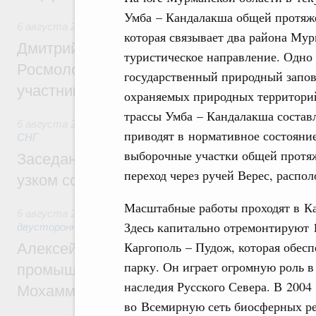
Умба – Кандалакша общей протяжё
6 августа 2026
,
Молодёжная политика
которая связывает два района Мур
Дмитрий Чернышенко, Сергей Кравцов и
туристическое направление. Одно
Росмолодёжи Григорий Гуров поприветс
государственный природный запов
участников проекта «Кольцо открытий»
охраняемых природных территорий
трассы Умба – Кандалакша составл
6 августа 2026
,
Евразийский экономический союз. Интегр
приводят в нормативное состояни
СНГ
выборочные участки общей протяж
Заседание Евразийского межправительст
переход через ручей Верес, распо
узком составе
Масштабные работы проходят в Ка
6 августа 2026
,
Экономические отношения с зарубежными 
Здесь капитально отремонтируют 
двусторонней основе
Каргополь – Пудож, которая обес
Алексей Оверчук провёл рабочую встреч
парку. Он играет огромную роль в
промышленности, недропользования и т
наследия Русского Севера. В 200
Мохаммадом Атабаком
во Всемирную сеть биосферных р