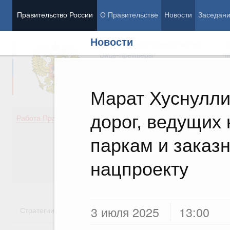
Правительство России
О Правительстве
Новости
Заседан
Новости
Председатель Правительства
М
Вице-премьеры
М
Марат Хуснуллин
дорог, ведущих
Демография
Занято
Работа Правительства
Здоровье
Технол
Образование
Эконом
паркам и заказн
Культура
Финан
Общество
Социал
нацпроекту
Государство
3 июля 2025
13:00
Стратегии
Государственные программы
Национальн