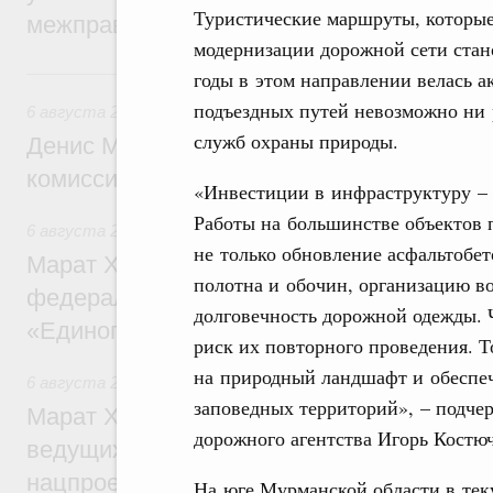
Туристические маршруты, которые
межправительственного совета
модернизации дорожной сети стан
Вчера
годы в этом направлении велась а
подъездных путей невозможно ни 
6 августа 2026
,
Общие вопросы промышленной политики
служб охраны природы.
Денис Мантуров провёл заседание Прав
комиссии по промышленности
«Инвестиции в инфраструктуру – 
Работы на большинстве объектов 
6 августа 2026
,
Регулирование в сфере строительства
не только обновление асфальтобет
Марат Хуснуллин: Более 130 социальных
полотна и обочин, организацию в
федерального значения построено под к
долговечность дорожной одежды. 
«Единого заказчика»
риск их повторного проведения. 
на природный ландшафт и обеспеч
6 августа 2026
,
Национальный проект «Инфраструктура д
заповедных территорий», – подчер
Марат Хуснуллин: Порядка 200 дорожных
дорожного агентства Игорь Костю
ведущих к спортивным объектам, обновят
нацпроекту «Инфраструктура для жизни
На юге Мурманской области в тек