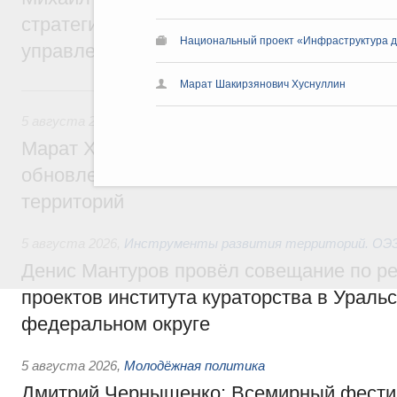
стратегической сессии о совершенствов
Национальный проект «Инфраструктура д
управления научно-технологическим раз
Марат Шакирзянович Хуснуллин
5 августа, среда
5 августа 2026
,
Жилищно-коммунальное хозяйство
Марат Хуснуллин: Более 4,3 тыс. объек
обновлено в России при участии Фонда 
территорий
5 августа 2026
,
Инструменты развития территорий. ОЭЗ.
Денис Мантуров провёл совещание по р
проектов института кураторства в Ураль
федеральном округе
5 августа 2026
,
Молодёжная политика
Дмитрий Чернышенко: Всемирный фести