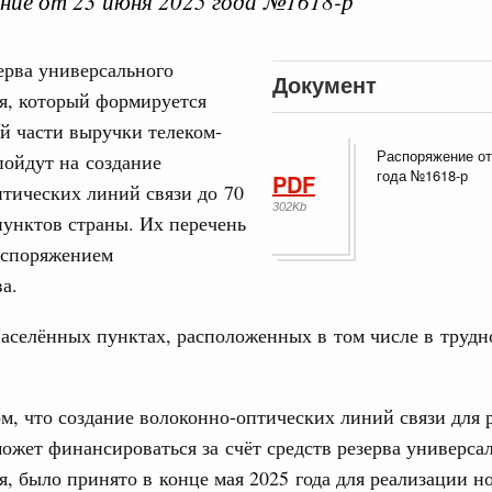
ие от 23 июня 2025 года №1618-р
ерва универсального
Документ
я, который формируется
й части выручки телеком-
Распоряжение от
Кален
пойдут на создание
года №1618-р
PDF
тических линий связи до 70
тельства
302Kb
иальных объектов федерального значения
унктов страны. Их перечень
о заказчика»
ПН
аспоряжением
а.
тура для жизни»
орожных участков, ведущих к спортивным
населённых пунктах, расположенных в том числе в труд
о нацпроекту «Инфраструктура для жизни»
3
10
вцов и руководитель Росмолодёжи Григорий
м, что создание волоконно-оптических линий связи для 
ов проекта «Кольцо открытий»
17
ожет финансироваться за счёт средств резерва универса
, было принято в конце мая 2025 года для реализации н
 Интеграция на пространстве СНГ
24