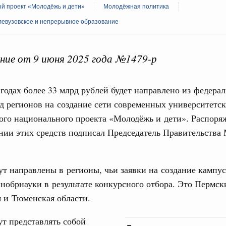
й проект «Молодёжь и дети»
Молодёжная политика
левузовское и непрерывное образование
ие от 9 июня 2025 года №1479-р
Кален
августа, четверг
годах более 33 млрд рублей будет направлено из федера
д регионов на создание сети современных университетс
политики
ПН
е Правительственной комиссии по
ого национального проекта «Молодёжь и дети». Распоря
нии этих средств подписал Председатель Правительства
тельства
3
иальных объектов федерального значения
ут направлены в регионы, чьи заявки на создание кампу
о заказчика»
10
обрнауки в результате конкурсного отбора. Это Пермск
труктура для жизни»
 и Тюменская области.
17
орожных участков, ведущих к спортивным
о нацпроекту «Инфраструктура для жизни»
т представлять собой
24