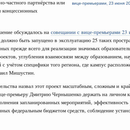
но-частного партнёрства или
вице-премьерами, 23 июня 20
тных трассах открылись
и концессионных
жного сервиса
овации
шение обсуждалось на
совещании с вице-премьерами 23
о итогам стратегической сессии о
Email
 должно быть запущено в эксплуатацию 25 таких простр
вления научно-технологическим развитием
ных прежде всего для реализации значимых образовател
 августа, среда
оектов, углубления взаимосвязи между образованием, на
тво
 с учётом специфики того региона, где кампус располож
 объектов ЖКХ обновлено в России при участии
аил Мишустин.
тельства назвал этот проект масштабным, сложным и кр
орий. ОЭЗ. ТОР. Моногорода
е по реализации проектов института
ице-премьеру Дмитрию Чернышенко держать на личном к
льном округе
полнения запланированных мероприятий, эффективность 
нных федеральным бюджетом средств, соблюдение устан
 фестиваль молодёжи сформировал целое
 на себя ответственность за будущее