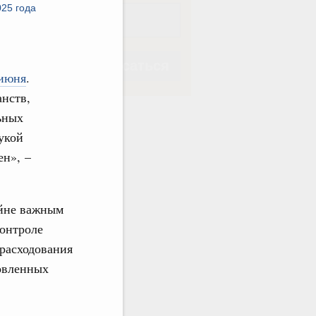
25 года
Подписаться
 июня
.
анств,
ьных
укой
ен», –
Подписаться
айне важным
онтроле
расходования
овленных