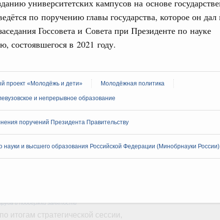
зданию университетских кампусов на основе государстве
труктура для жизни»
ведётся по поручению главы государства, которое он дал
даний на юге России вырос почти на треть
заседания Госсовета и Совета при Президенте по науке
ю, состоявшегося в 2021 году.
ровая система. Недвижимость. Оценочная деятельность
равкомиссии в управление «ДОМ.РФ»
регионах
й проект «Молодёжь и дети»
Молодёжная политика
туризм в России вырос на 4,3%, въездной –
левузовское и непрерывное образование
нения поручений Президента Правительству
оплива
ие по ситуации на топливном рынке
 науки и высшего образования Российской Федерации (Минобрнауки России)
ья
ы комплексного развития территорий в
ализованы в городах ДНР
руда и поддержки занятости
о итогам стратегической сессии,