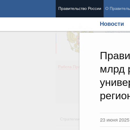
Правительство России
О Правитель
Новости
Председател
Вице-премь
Прави
млрд 
Де
Работа Правительства
Здо
Обр
униве
Кул
Об
регио
Гос
Стратегии
Государственные пр
23 июня 2025