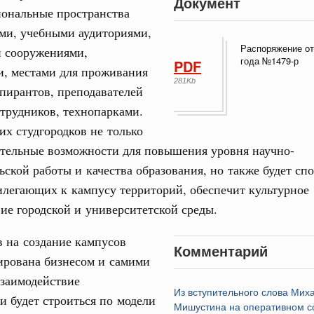
Документ
ональные пространства
вцов и руководитель Росмолодёжи Григорий
ми, учебными аудиториями,
31
ов проекта «Кольцо открытий»
Распоряжение от
 сооружениями,
года №1479-р
PDF
и, местами для проживания
С помощь
юз. Интеграция на пространстве СНГ
281Kb
осуществ
спирантов, преподавателей
тельственного совета в узком составе
Для поиск
трудников, технопарками.
сервисо
рубежными странами (кроме СНГ) на двусторонней основе
их студгородков не только
 встречу с Министром промышленности,
Выбра
ительные возможности для повышения уровня научно-
рана Мохаммадом Атабаком
пери
ьской работы и качества образования, но также будет сп
легающих к кампусу территорий, обеспечит культурное
Архи
0 маршрутов научно-популярного туризма в
ие городской и университетской среды.
ятилетия науки и технологий
в на создание кампусов
 отношения со странами СНГ на двусторонней основе
Подпи
Комментарий
 работе VIII Российско-Киргизского
ирована бизнесом и самими
сийско-Киргизской межрегиональной
Взаимодействие
Ежеднев
Из вступительного слова Мих
и будет строиться по модели
Email
Мишустина на оперативном с