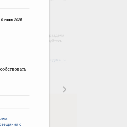
 9 июня 2025
ю этого календаря поиск
ляется в рамках текущего раздела.
а по всему сайту воспользуйтесь
м
"Поиск"
ть материалы текущего раздела за
од
особствовать
в
ска
ная
Еженедельная
аила
овещании с