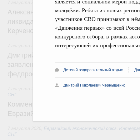
является и социальной мерой под
7 августа 2026
,
Чрезвычайные ситуации и ликвидация их 
молодёжи. Ребята из новых регио
Александр Козлов провёл заседание пра
участников СВО принимают в нём 
ликвидации последствий чрезвычайной с
«Движения первых» со всей Росси
Керченском проливе
конкурсного отбора, в рамках ко
интересующей их профессиональн
7 августа 2026
,
Среднее профессиональное образование
Дмитрий Чернышенко: Установлен рекорд
заявлений от абитуриентов колледжей и
Детский оздоровительный отдых
До
федпроекта «Профессионалитет»
Дмитрий Николаевич Чернышенко
7 августа 2026
,
Евразийский экономический союз. Интегр
СНГ
Комментарий Алексея Оверчука по итога
Евразийского межправительственного со
7 августа 2026
,
Евразийский экономический союз. Интегр
СНГ