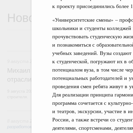
к проекту присоединились более 1
Новости
«Университетские смены» – профо
школьники и студенты колледжей
прочувствовать студенческую жизн
и познакомиться с образовательн
9 августа, воскресенье
учебных заведений. Вузы создают
к студенческой, погружают их в о
9 августа 2026
,
Регулирование в сфере строительства
потенциалом вуза, в том числе ч
Михаил Мишустин поздравил работников
потенциальных работодателей и у
отрасли с профессиональным празднико
проведения смен ребята живут в у
9 августа 2026 года отмечается профессиональный праздник –
Для реализации принципа гармон
строителя.
программа сочетается с культурн
и театров, экскурсии, участие в 
8 августа, суббота
России, а также встречи со студе
8 августа 2026
,
Государственная политика в сфере научны
деятелями, спортсменами, деятеля
разработок