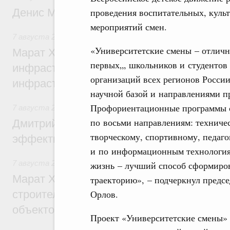
проведения воспитательных, куль
Денис Мантуров посетил Ярославскую о
мероприятий смен.
7 августа 2026
,
Бюджеты субъектов Федерации. Межбюд
«Университетские смены – отличн
Марат Хуснуллин: 15 объектов спортивн
первых„, школьников и студентов
инфраструктуры построили и обновили б
организаций всех регионов России
инфраструктурным кредитам
научной базой и направлениями п
Профориентационные программы ох
7 августа 2026
,
Развитие сельских территорий
по восьми направлениям: техниче
Дмитрий Патрушев: Синхронизация госп
творческому, спортивному, педаго
эффективность поддержки сельских тер
и по информационным технологиям
7 августа 2026
,
Экономика городов. Городская среда
жизнь – лучший способ сформиро
Марат Хуснуллин: «Единый заказчик» з
траекторию», – подчеркнул предс
Орлов.
строительство и реконструкцию более 3
объектов
Проект «Университетские смены» 