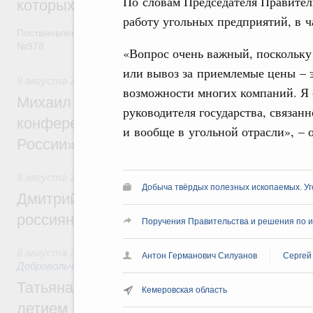
По словам Председателя Правител
которых освобождаются от НДФЛ
работу угольных предприятий, в ч
Постановление от 5 августа 2026 года
№978
«Вопрос очень важный, поскольку 
или вывоз за приемлемые цены – эт
8 августа 2026
,
Отрасль информационных технологий
возможности многих компаний. Я
Михаил Мишустин дал поручения по итог
руководителя государства, связан
конференции «Цифровая индустрия пр
и вообще в угольной отрасли», –
России»
8 августа 2026
,
Спорт высших достижений и массовый сп
Добыча твёрдых полезных ископаемых. У
Дмитрий Чернышенко и Михаил Дегтярёв
россиян с Днём физкультурника
Поручения Правительства и решения по и
8 августа 2026
,
Социальные инновации. Некоммерческие ор
Антон Германович Силуанов
Сергей
Добровольчество и волонтёрство. Благотворительност
Татьяна Голикова поздравила волонтёров
Кемеровская область
летием