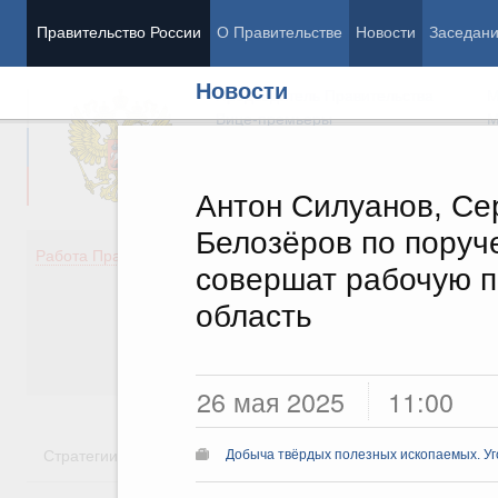
Правительство России
О Правительстве
Новости
Заседан
Новости
Председатель Правительства
М
Вице-премьеры
М
Антон Силуанов, Се
Белозёров по пору
Демография
Занято
Работа Правительства
совершат рабочую п
Здоровье
Технол
Образование
Эконом
область
Культура
Финан
Общество
Социал
Государство
26 мая 2025
11:00
Стратегии
Государственные программы
Национальн
Добыча твёрдых полезных ископаемых. У