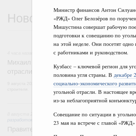
Министр финансов Антон Силуано
Новости
«РЖД» Олег Белозёров по поруче
Мишустина совершат рабочую поез
подготовки к совещанию по угольн
на этой неделе. Они посетят одно
с работниками и руководством.
4 часа назад
,
Регулирование в сфере строительства
Михаил Мишустин поздравил работников
Кузбасс – ключевой регион для уг
отрасли с профессиональным празднико
половина угля страны. В
декабре 
социально-экономического развит
9 августа 2026 года отмечается профессиональный праздник –
строителя.
угольной отрасли. В настоящее вр
из‑за неблагоприятной конъюнкту
Вчера
Совещание по ситуации в угольн
8 августа 2026
,
Государственная политика в сфере научны
разработок
23 мая на встрече с главой «РЖД»
Правительство расширило перечень пре