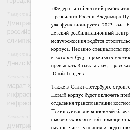
городской среды
«Федеральный детский реабилита
7 августа 2026
,
Отрасль информационных технологий
Президента России Владимира Пут
Дмитрий Чернышенко и Сергей Кравцов 
уже функционирует с 2023 года. 
российскую сборную с победой на Межд
детский реабилитационный центр 
олимпиаде по искусственному интеллект
медучреждения ведётся строительс
корпуса. Недавно специалисты пр
7 августа 2026
,
Общие вопросы промышленной политики
в котором будут проживать малень
Денис Мантуров посетил Ярославскую о
превышать 8 тыс. кв. м», – расск
Юрий Гордеев.
7 августа 2026
,
Бюджеты субъектов Федерации. Межбюд
Марат Хуснуллин: 15 объектов спортивн
Также в Санкт-Петербурге строит
инфраструктуры построили и обновили б
Новый корпус будет включать приё
отделения трансплантации костно
инфраструктурным кредитам
Планируется операционный блок с
7 августа 2026
,
Развитие сельских территорий
высокотехнологичной помощи онк
Дмитрий Патрушев: Синхронизация госп
научные исследования и подготов