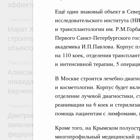
эффективность поддержки сельских тер
Ещё один знаковый объект в Севе
исследовательского института (НИ
7 августа 2026
,
Экономика городов. Городская среда
и трансплантологии им. Р.М.Горба
Марат Хуснуллин: «Единый заказчик» з
Первого Санкт-Петербургского го
строительство и реконструкцию более 3
академика И.П.Павлова. Корпус п
объектов
на 110 коек, отделения трансплан
и интенсивной терапии, 5 операц
7 августа 2026
,
Чрезвычайные ситуации и ликвидация их 
Александр Козлов провёл заседание пра
В Москве строится лечебно-диагн
ликвидации последствий чрезвычайной с
и косметологии. Корпус будет вкл
Керченском проливе
отделение лучевой диагностики, с
реанимации на 6 коек и стерилиза
7 августа 2026
,
Среднее профессиональное образование
помощь пациентам с лимфомами, 
Дмитрий Чернышенко: Установлен рекорд
заявлений от абитуриентов колледжей и
Кроме того, на Крымском полуостр
федпроекта «Профессионалитет»
многопрофильный медицинский це