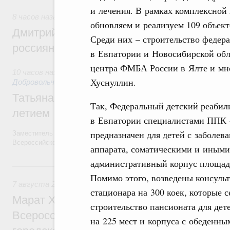
и лечения. В рамках комплексной
8 часов назад
,
Спорт высших достижений и массовый спо
обновляем и реализуем 109 объект
Дмитрий Чернышенко и Михаил Дегтярёв
Среди них – строительство федер
россиян с Днём физкультурника
в Евпатории и Новосибирской обл
центра ФМБА России в Ялте и мно
10 часов назад
,
Социальные инновации. Некоммерческие орг
Хуснуллин.
Добровольчество и волонтёрство. Благотворительност
Татьяна Голикова поздравила волонтёров
Так, Федеральный детский реабил
летием
в Евпатории специалистами ППК «
предназначен для детей с заболев
Заместитель Председателя Правительства Татьяна Голикова поздра
Всероссийского общественного движения «Волонтёры-медики» с 10
аппарата, соматическими и иными
административный корпус площадь
Вчера
Помимо этого, возведены консуль
7 августа 2026
,
Экономика городов. Городская среда
стационара на 300 коек, которые 
Марат Хуснуллин провёл заседание ком
строительство пансионата для дет
Всероссийского конкурса лучших проект
на 225 мест и корпуса с обеденны