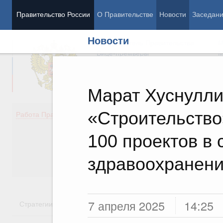
Правительство России
О Правительстве
Новости
Заседан
Новости
Председатель Правительства
М
Вице-премьеры
М
Марат Хуснулли
«Строительство
Демография
Занято
Работа Правительства
Здоровье
Технол
Образование
Эконом
100 проектов в
Культура
Финан
Общество
Социал
здравоохранен
Государство
7 апреля 2025
14:25
Стратегии
Государственные программы
Национальн