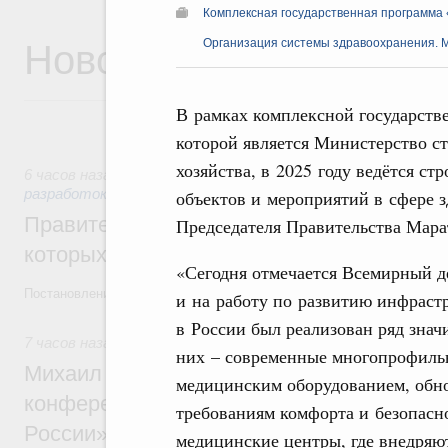
Комплексная государственная программа
Новости
Организация системы здравоохранения. 
В рамках комплексной государств
которой является Министерство с
хозяйства, в 2025 году ведётся ст
6 часов назад
,
Государственная политика в сфере научных
разработок
объектов и мероприятий в сфере 
Правительство расширило перечень пре
Председателя Правительства Мара
которых освобождаются от НДФЛ
«Сегодня отмечается Всемирный д
Постановление от 5 августа 2026 года №978
и на работу по развитию инфраст
в России был реализован ряд знач
7 часов назад
,
Отрасль информационных технологий
них – современные многопрофиль
Михаил Мишустин дал поручения по итог
медицинским оборудованием, обн
конференции «Цифровая индустрия пр
требованиям комфорта и безопасн
России»
медицинские центры, где внедряю