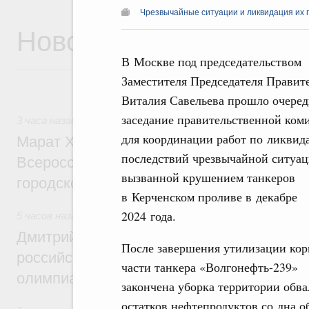
Чрезвычайные ситуации и ликвидация их 
Новости
В Москве под председательством
Заместителя Председателя Правит
Виталия Савельева прошло очеред
заседание правительственной ком
3 часа назад
,
Экономика городов. Городская среда
для координации работ по ликвид
Марат Хуснуллин провёл заседание ком
последствий чрезвычайной ситуац
Всероссийского конкурса лучших проект
вызванной крушением танкеров
городской среды
в Керченском проливе в декабре
2024 года.
5 часов назад
,
Отрасль информационных технологий
Дмитрий Чернышенко и Сергей Кравцов 
После завершения утилизации ко
российскую сборную с победой на Межд
части танкера «Волгонефть-239»
олимпиаде по искусственному интеллект
закончена уборка территории обв
остатков нефтепродуктов со дна о