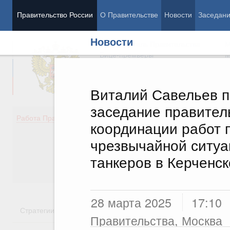
Правительство России
О Правительстве
Новости
Заседан
Новости
Председатель Правительства
М
Вице-премьеры
М
Виталий Савельев 
заседание правител
Демография
Занято
Работа Правительства
координации работ 
Здоровье
Технол
Образование
Эконом
чрезвычайной ситуа
Культура
Финан
танкеров в Керченс
Общество
Социал
Государство
28 марта 2025
17:10
Стратегии
Государственные программы
Национальн
Правительства, Москва