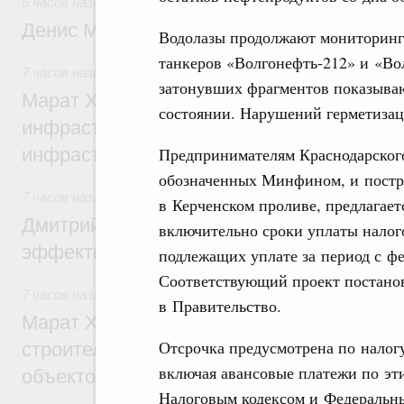
6 часов назад
,
Общие вопросы промышленной политики
Денис Мантуров посетил Ярославскую о
Водолазы продолжают мониторинг 
танкеров «Волгонефть-212» и «Во
7 часов назад
,
Бюджеты субъектов Федерации. Межбюдже
затонувших фрагментов показываю
Марат Хуснуллин: 15 объектов спортивн
состоянии. Нарушений герметизац
инфраструктуры построили и обновили б
Предпринимателям Краснодарского
инфраструктурным кредитам
обозначенных Минфином, и постр
7 часов назад
,
Развитие сельских территорий
в Керченском проливе, предлагает
Дмитрий Патрушев: Синхронизация госп
включительно сроки уплаты налого
эффективность поддержки сельских тер
подлежащих уплате за период с фе
Соответствующий проект постанов
7 часов назад
,
Экономика городов. Городская среда
в Правительство.
Марат Хуснуллин: «Единый заказчик» з
Отсрочка предусмотрена по налог
строительство и реконструкцию более 3
включая авансовые платежи по эт
объектов
Налоговым кодексом и Федеральн