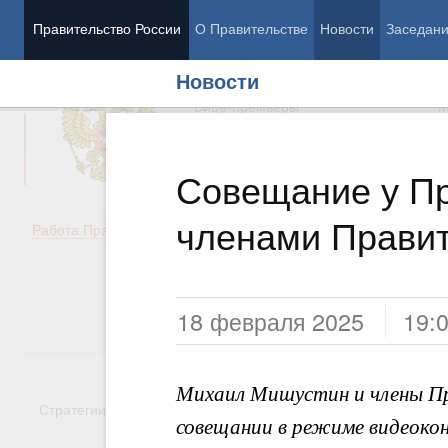
Правительство России
О Правительстве
Новости
Заседан
Новости
Председатель Правительства
М
Вице-премьеры
М
Совещание у Пр
членами Правит
Демография
Занято
Работа Правительства
Здоровье
Технол
Образование
Эконом
Культура
Финан
Общество
Социал
18 февраля 2025
19:
Государство
Михаил Мишустин и члены Пр
Стратегии
Государственные программы
Национальн
совещании в режиме видеоко