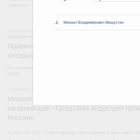
строителя.
8 августа, суббота
Михаил Владимирович Мишустин
8 августа 2026
,
Государственная политика в сфере научны
разработок
Правительство расширило перечень пре
которых освобождаются от НДФЛ
Постановление от 5 августа 2026 года
№978
8 августа 2026
,
Отрасль информационных технологий
Михаил Мишустин дал поручения по итог
конференции «Цифровая индустрия пр
России»
8 августа 2026
,
Спорт высших достижений и массовый сп