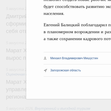
будет способствовать развитию э
5 августа 2026
,
Молодёжная политика
населения.
Дмитрий Чернышенко: Всемирный фести
сформировал целое сообщество людей, 
Евгений Балицкий поблагодарил п
себя ответственность за будущее
в планомерном возрождении и ра
а также сохранении кадрового пот
5 августа 2026
,
Национальный проект «Инфраструктура д
Марат Хуснуллин: Ввод нежилых зданий 
вырос почти на треть
Михаил Владимирович Мишустин
5 августа 2026
,
Земельные отношения. Кадастровая сист
Запорожская область
Оценочная деятельность
Марат Хуснуллин: По решению правкоми
управление «ДОМ.РФ» перейдёт более 16
регионах
5 августа 2026
,
Внутренний и въездной туризм