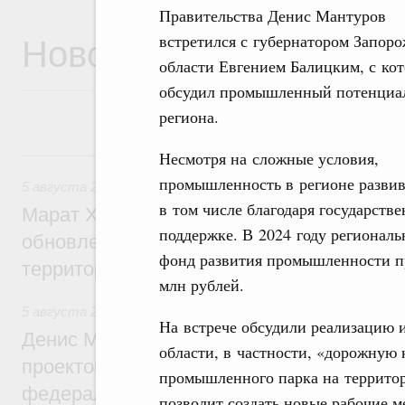
Правительства Денис Мантуров
Новости
встретился с губернатором Запор
области Евгением Балицким, с ко
обсудил промышленный потенциа
региона.
5 августа, среда
Несмотря на сложные условия,
промышленность в регионе развив
5 августа 2026
,
Жилищно-коммунальное хозяйство
в том числе благодаря государств
Марат Хуснуллин: Более 4,3 тыс. объек
поддержке. В 2024 году регионал
обновлено в России при участии Фонда 
фонд развития промышленности п
территорий
млн рублей.
5 августа 2026
,
Инструменты развития территорий. ОЭЗ.
На встрече обсудили реализацию 
Денис Мантуров провёл совещание по р
области, в частности, «дорожную
проектов института кураторства в Ураль
промышленного парка на территор
федеральном округе
позволит создать новые рабочие м