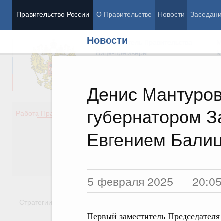
Правительство России
О Правительстве
Новости
Заседан
Новости
Председатель Правительства
М
Вице-премьеры
М
Денис Мантуров
губернатором З
Демография
Занято
Работа Правительства
Здоровье
Технол
Образование
Эконом
Евгением Бали
Культура
Финан
Общество
Социал
Государство
5 февраля 2025
20:0
Стратегии
Государственные программы
Национальн
Первый заместитель Председателя