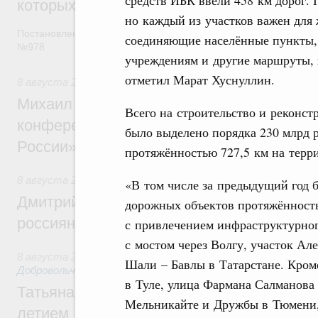
которых освобождаются от НДФЛ
но каждый из участков важен для 
Постановление от 5 августа 2026 года
соединяющие населённые пункты,
№978
учреждениям и другие маршруты, 
отметил Марат Хуснуллин.
8 августа 2026
,
Отрасль информационных технологий
Михаил Мишустин дал поручения по итог
Всего на строительство и реконс
конференции «Цифровая индустрия пр
было выделено порядка 230 млрд 
России»
протяжённостью 727,5 км на терри
8 августа 2026
,
Спорт высших достижений и массовый сп
«В том числе за предыдущий год 
Дмитрий Чернышенко и Михаил Дегтярёв
дорожных объектов протяжённость
россиян с Днём физкультурника
с привлечением инфраструктурног
с мостом через Волгу, участок Ал
8 августа 2026
,
Социальные инновации. Некоммерческие ор
Шали – Бавлы в Татарстане. Кроме
Добровольчество и волонтёрство. Благотворительност
в Туле, улица Фармана Салманова 
Татьяна Голикова поздравила волонтёров
Мельникайте и Дружбы в Тюмени,
летием