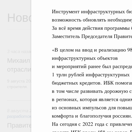
Инструмент инфраструктурных бю
Новости
возможность обновлять необходим
За всё время действия программы 
Заместитель Председателя Правит
«В целом на ввод и реализацию 9
3 часа назад
,
Регулирование в сфере строительства
инфраструктурных объектов
Михаил Мишустин поздравил работников
и мероприятий ранее был распред
отрасли с профессиональным празднико
1 трлн рублей инфраструктурных
9 августа 2026 года отмечается профессиональный праздник –
бюджетных кредитов. ИБК помога
строителя.
в том числе развивать дорожную с
в регионах, которая является одни
Вчера
из основных импульсов для повы
8 августа 2026
,
Государственная политика в сфере научны
комфорта и благополучия россиян
разработок
На сегодня с 2022 года с привлеч
Правительство расширило перечень пре
средств ИБК ввели 458 км дорог. 