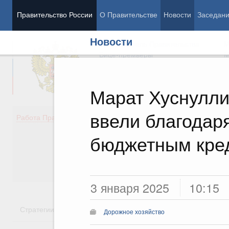
Правительство России
О Правительстве
Новости
Заседан
Новости
Председатель Правительства
М
Вице-премьеры
М
Марат Хуснулли
ввели благодар
Демография
Занято
Работа Правительства
Здоровье
Технол
Образование
Эконом
бюджетным кре
Культура
Финан
Общество
Социал
Государство
3 января 2025
10:15
Стратегии
Государственные программы
Национальн
Дорожное хозяйство