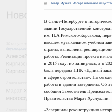
Театр. Музыка. Изобразительное искусств
Новости
В Санкт-Петербурге в историческ
здании Государственной консерва
им. Н.А.Римского-Корсакова, пер
высшем музыкальном учебном зав
30 минут назад
,
Экономические и гуманитарные отношени
страны, выполнены реставрацион
двусторонней основе
работы. Реализация проекта начал
Алексей Оверчук принял участие в работе
в 2015 году, но затянулась, а в 20
Киргизского экономического форума и XII
была передана ППК «Единый зака
Киргизской межрегиональной конференц
в сфере строительства». На сегодн
2 часа назад
,
Дорожное хозяйство
работы в здании завершены. Об э
Марат Хуснуллин: На двух скоростных т
сообщил Заместитель Председател
Правительства Марат Хуснуллин.
многофункциональные зоны дорожного с
«Завершили реконструкцию истори
2 часа назад
,
Технологическое развитие. Инновации