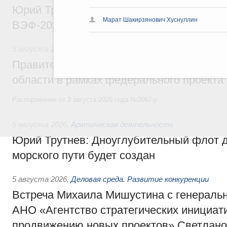
Юрий Трутнев: Опубликована программа
Марат Шакирзянович Хуснуллин
ВЭФ-2026
5 августа 2026
,
Национальный проект «Экологическое бла
Правительство увеличило объём финанс
области в рамках федерального проекта
Распоряжение от 3 августа 2026 года №2067-р
5 августа 2026
,
Арктическая деятельность
Юрий Трутнев: Дноуглубительный флот 
морского пути будет создан
5 августа 2026
,
Деловая среда. Развитие конкуренции
Встреча Михаила Мишустина с генераль
АНО «Агентство стратегических инициат
продвижению новых проектов» Светлан