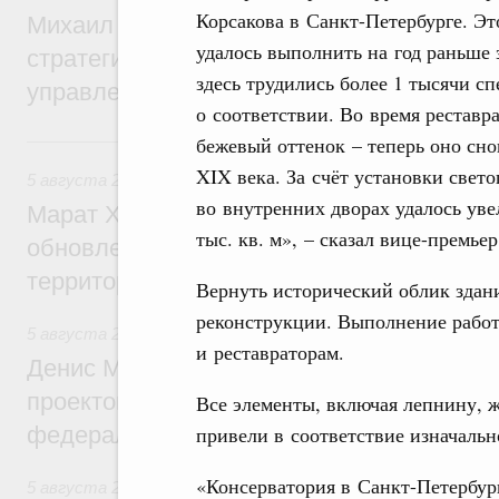
Корсакова в Санкт-Петербурге. Эт
Михаил Мишустин дал поручения по ито
удалось выполнить на год раньше
стратегической сессии о совершенствов
здесь трудились более 1 тысячи с
управления научно-технологическим раз
о соответствии. Во время реставр
Вчера
бежевый оттенок – теперь оно сно
XIX века. За счёт установки свет
5 августа 2026
,
Жилищно-коммунальное хозяйство
во внутренних дворах удалось ув
Марат Хуснуллин: Более 4,3 тыс. объек
тыс. кв. м», – сказал вице-премьер
обновлено в России при участии Фонда 
территорий
Вернуть исторический облик здан
реконструкции. Выполнение рабо
5 августа 2026
,
Инструменты развития территорий. ОЭЗ.
и реставраторам.
Денис Мантуров провёл совещание по р
проектов института кураторства в Ураль
Все элементы, включая лепнину, ж
привели в соответствие изначал
федеральном округе
«Консерватория в Санкт-Петербург
5 августа 2026
,
Молодёжная политика