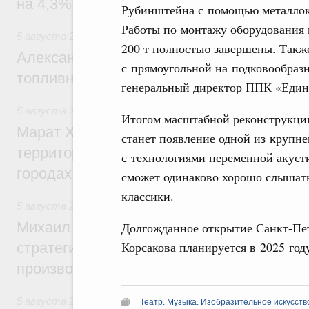
на 4,3%, въездной – на 20,1%
Рубинштейна с помощью металлокон
Работы по монтажу оборудования м
5 августа 2026
,
Оборот бензина и дизельного топлива
200 т полностью завершены. Такж
Александр Новак провёл совещание по с
с прямоугольной на подковообразн
топливном рынке
генеральный директор ППК «Един
5 августа 2026
,
Жилищная политика, рынок жилья
Итогом масштабной реконструкции
Марат Хуснуллин: Первые проекты компл
станет появление одной из крупн
территорий в Донбассе и Новороссии бу
с технологиями переменной акусти
городах ДНР
сможет одинаково хорошо слышать
классики.
5 августа 2026
,
Вопросы производительности труда и по
Михаил Мишустин дал поручения по ито
Долгожданное открытие Санкт-Пет
Корсакова планируется в 2025 год
стратегической сессии, посвящённой п
производительности труда
5 августа 2026
,
Общие вопросы развития ДФО
Театр. Музыка. Изобразительное искусств