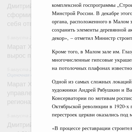
комплексной госпрограммы „Строи
Дмитрий Чернышенко: Всемирный фести
Минстрой России. В декабре этого
сформировал целое сообщество людей, 
органа, расположенного в Малом з
себя ответственность за будущее
сохранить элементы деревянной а
декор», – отметил Министр стро
5 августа 2026
,
Национальный проект «Инфраструктура д
Марат Хуснуллин: Ввод нежилых зданий 
Кроме того, в Малом зале им. Гла
вырос почти на треть
многочисленные гипсовые украшен
на потолочных плафонах известн
5 августа 2026
,
Земельные отношения. Кадастровая сист
Оценочная деятельность
Одной из самых сложных локаций 
Марат Хуснуллин: По решению правкоми
художники Андрей Рябушкин и Вас
управление «ДОМ.РФ» перейдёт более 16
Консерватории по мотивам роспис
регионах
Октябрьской революции в 1920-х г
перестроек церкви оказались под
5 августа 2026
,
Внутренний и въездной туризм
Дмитрий Чернышенко: Внутренний туриз
«В процессе реставрации строител