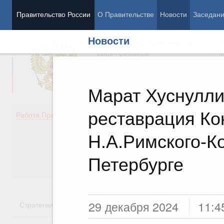
Правительство России
О Правительстве
Новости
Заседан
Новости
Председатель Правительства
М
Вице-премьеры
М
Марат Хуснулли
реставрация Ко
Демография
Занято
Работа Правительства
Здоровье
Технол
Образование
Эконом
Н.А.Римского-Ко
Культура
Финан
Общество
Социал
Петербурге
Государство
29 декабря 2024
11:4
Стратегии
Государственные программы
Национальн