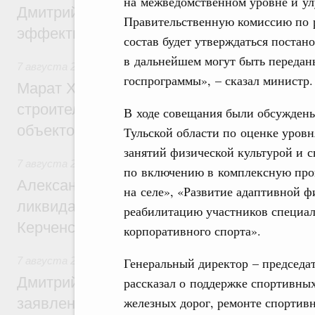
на межведомственном уровне и ул
Дмитрий Патрушев: Синхронизация госп
Правительственную комиссию по р
эффективность поддержки сельских тер
состав будет утверждаться постан
в дальнейшем могут быть переда
7 августа 2026
,
Экономика городов. Городская среда
госпрограммы», – сказал министр.
Марат Хуснуллин: «Единый заказчик» з
строительство и реконструкцию более 3
В ходе совещания были обсуждены
объектов
Тульской области по оценке уров
занятий физической культурой и с
7 августа 2026
,
Чрезвычайные ситуации и ликвидация их 
по включению в комплексную про
Александр Козлов провёл заседание пра
на селе», «Развитие адаптивной ф
ликвидации последствий чрезвычайной с
реабилитацию участников специал
Керченском проливе
корпоративного спорта».
Генеральный директор – председа
7 августа 2026
,
Среднее профессиональное образование
Дмитрий Чернышенко: Установлен рекорд
рассказал о поддержке спортивны
железных дорог, ремонте спортив
заявлений от абитуриентов колледжей и