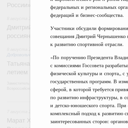
России»
федеральных и региональных орга
федераций и бизнес-сообщества.
8 августа 2026
,
Спорт высших достижений и массовый сп
Дмитрий Чернышенко и Михаил Дегтярёв
Участники обсудили формирование
россиян с Днём физкультурника
совещания Дмитрий Чернышенко п
к развитию спортивной отрасли.
8 августа 2026
,
Социальные инновации. Некоммерческие ор
Добровольчество и волонтёрство. Благотворительност
«По поручению Президента Влади
Татьяна Голикова поздравила волонтёров
с комиссиями Госсовета разрабат
летием
физической культуры и спорта„ с
государственных программ. В изм
Заместитель Председателя Правительства Татьяна Голикова поздра
сферой, в которой требуется прив
Всероссийского общественного движения «Волонтёры-медики» с 10
по развитию инфраструктуры, в с
7 августа, пятница
и детско-юношеского спорта. Пр
7 августа 2026
,
Экономика городов. Городская среда
комплексный подход к развитию с
Марат Хуснуллин провёл заседание ком
заинтересованных сторон: органов