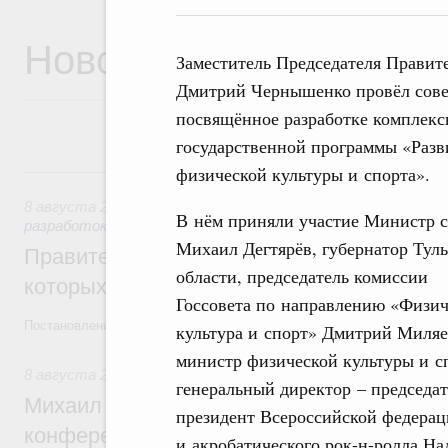
Новости
Заместитель Председателя Правит
Дмитрий Чернышенко провёл сов
посвящённое разработке комплекс
государственной программы «Разв
8 августа, суббота
физической культуры и спорта».
8 августа 2026
,
Государственная политика в сфере научны
В нём приняли участие Министр 
разработок
Михаил Дегтярёв, губернатор Тул
Правительство расширило перечень пре
области, председатель комиссии
которых освобождаются от НДФЛ
Госсовета по направлению «Физич
Постановление от 5 августа 2026 года №978
культура и спорт» Дмитрий Миляе
министр физической культуры и с
8 августа 2026
,
Отрасль информационных технологий
генеральный директор – председа
Михаил Мишустин дал поручения по итог
президент Всероссийской федерац
конференции «Цифровая индустрия пр
и акробатического рок-н-ролла На