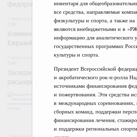
инвентаря для общеобразовательн
федпроекта «Профессионалитет»
все средства, направляемые комп
7 августа 2026
,
Евразийский экономический союз. Интегр
физкультуры и спорта, а также н
СНГ
являются внебюджетными и в «РЖ
Комментарий Алексея Оверчука по итога
информацию для аналитического у
Евразийского межправительственного со
государственных программах Росс
культуры и спорта.
7 августа 2026
,
Евразийский экономический союз. Интегр
СНГ
Президент Всероссийской федерац
Заседание Евразийского межправительст
и акробатического рок-н-ролла На
расширенном составе
источниками финансирования феде
и пожертвования. Эти средства ис
В повестке заседания актуальные задачи 
числе совершенствование кооперации в о
в международных соревнованиях,
регулирования и администрирования, разв
сборных команд, поддержки персп
обеспечение продовольственной безопасн
железнодорожных перевозок, формирован
финансирования лечения, стажиро
рынка.
и поддержки региональных спорти
спорта.
7 августа 2026
,
Евразийский экономический союз. Интегр