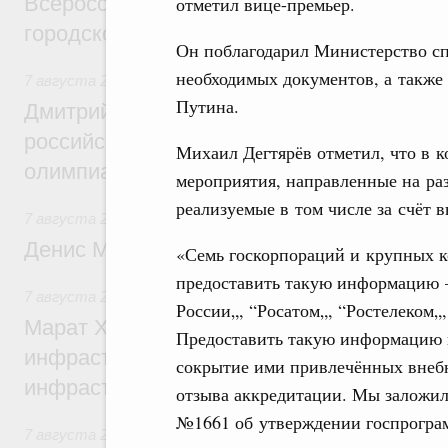
Всероссийского конкурса лучших проект
отметил вице-премьер.
городской среды
Он поблагодарил Министерство сп
необходимых документов, а такж
7 августа 2026
,
Отрасль информационных технологий
Путина.
Дмитрий Чернышенко и Сергей Кравцов 
российскую сборную с победой на Межд
Михаил Дегтярёв отметил, что в 
олимпиаде по искусственному интеллект
мероприятия, направленные на раз
реализуемые в том числе за счёт 
7 августа 2026
,
Общие вопросы промышленной политики
Денис Мантуров посетил Ярославскую о
«Семь госкорпораций и крупных к
предоставить такую информацию –
7 августа 2026
,
Бюджеты субъектов Федерации. Межбюд
России„, “Росатом„, “Ростелеком„
Марат Хуснуллин: 15 объектов спортивн
Предоставить такую информацию 
инфраструктуры построили и обновили б
сокрытие ими привлечённых внебю
инфраструктурным кредитам
отзыва аккредитации. Мы заложил
№1661 об утверждении госпрогра
7 августа 2026
,
Развитие сельских территорий