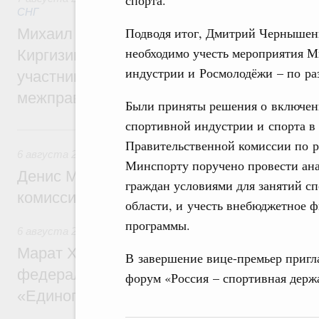
СНГ
Подводя итог, Дмитрий Чернышенк
Михаил Мишустин принял участие во вст
необходимо учесть мероприятия 
Киргизии Садыра Жапарова с главами де
индустрии и Росмолодёжи – по ра
участников заседания Евразийского
межправительственного совета
Были приняты решения о включен
спортивной индустрии и спорта в
6 августа, четверг
Правительственной комиссии по р
6 августа 2026
,
Общие вопросы промышленной политики
Минспорту поручено провести ана
Денис Мантуров провёл заседание Прав
граждан условиями для занятий с
комиссии по промышленности
области, и учесть внебюджетное 
программы.
6 августа 2026
,
Регулирование в сфере строительства
Марат Хуснуллин: Более 130 социальных
В завершение вице-премьер пригла
федерального значения построено под к
форум «Россия – спортивная держа
«Единого заказчика»