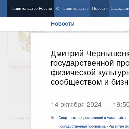
Правительство России
О Правительстве
Новости
Заседан
Новости
Председатель Правительства
М
Вице-премьеры
М
Дмитрий Чернышенк
государственной пр
Демография
Занято
Работа Правительства
физической культур
Здоровье
Технол
Образование
Эконом
сообществом и биз
Культура
Финан
Общество
Социал
Государство
14 октября 2024
19:5
Стратегии
Государственные программы
Национальн
Спорт высших достижений и массовый сп
Государственная программа «Развитие фи