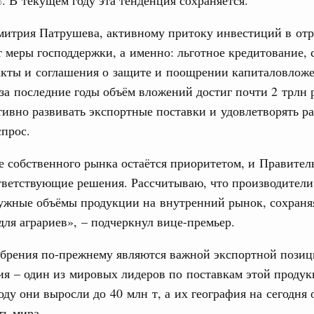
вцов и руководитель Росмолодёжи Григорий
ов проекта «Кольцо открытий»
митрия Патрушева, активному притоку инвестиций в отр
31
 меры господдержки, а именно: льготное кредитование,
. Интеграция на пространстве СНГ
тельственного совета в узком составе
акты и соглашения о защите и поощрении капиталовлож
С помощь
осуществ
 за последние годы объём вложений достиг почти 2 трлн 
бежными странами (кроме СНГ) на двусторонней основе
Для поиск
тивно развивать экспортные поставки и удовлетворять р
 встречу с Министром промышленности,
сервисо
прос.
рана Мохаммадом Атабаком
Выбра
пери
 собственного рынка остаётся приоритетом, и Правител
0 маршрутов научно-популярного туризма в
тветствующие решения. Рассчитываю, что производители
Архи
ятилетия науки и технологий
нужные объёмы продукции на внутренний рынок, сохраня
для аграриев», – подчеркнул вице-премьер.
отношения со странами СНГ на двусторонней основе
 работе VIII Российско-Киргизского
Подпи
сийско-Киргизской межрегиональной
обрения по‑прежнему являются важной экспортной позиц
ия – один из мировых лидеров по поставкам этой продук
Ежеднев
ду они выросли до 40 млн т, а их география на сегодня 
Email
ть мира.
тных трассах открылись