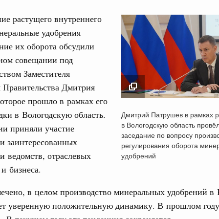
ие растущего внутреннего
инеральные удобрения
ние их оборота обсудили
ном совещании под
Кален
ством Заместителя
итики
я Правительства Дмитрия
е Правительственной комиссии по
оторое прошло в рамках его
ПН
Дмитрий Патрушев в
дки в Вологодскую область.
Дмитрий Патрушев в рамках р
рабочей поездки в
в Вологодскую область провё
ии приняли участие
ьства
Вологодскую област
заседание по вопросу произв
иальных объектов федерального значения
ли заинтересованных
расширенное заседа
регулирования оборота мине
о заказчика»
3
и ведомств, отраслевых
вопросу производств
удобрений
регулирования обор
и бизнеса.
ктура для жизни»
10
минеральных удобре
орожных участков, ведущих к спортивным
ечено, в целом производство минеральных удобрений в 
13 сентября 2024
о нацпроекту «Инфраструктура для жизни»
17
ет уверенную положительную динамику. В прошлом году
. В текущем году эта тенденция сохраняется.
24