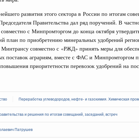
жного сервиса
нейшего развития этого сектора в России по итогам сов
овации
Председателя Правительства дал ряд поручений. В частн
о итогам стратегической сессии о
 совместно с Минпромторгом до конца октября утвердит
вления научно-технологическим развитием
кий план по приобретению минеральных удобрений реги
Email
Вчера
, Минтрансу совместно с «РЖД» принять меры для обесп
тво
ых поставок аграриям, вместе с ФАС и Минпромторгом п
 объектов ЖКХ обновлено в России при участии
 повышения приоритетности перевозок удобрений на по
орий. ОЭЗ. ТОР. Моногорода
е по реализации проектов института
льном округе
ство
Переработка углеводородов, нефте- и газохимия. Химическая пр
авительства и решения по итогам совещаний, заседаний, встреч
 фестиваль молодёжи сформировал целое
 на себя ответственность за будущее
олаевич Патрушев
труктура для жизни»