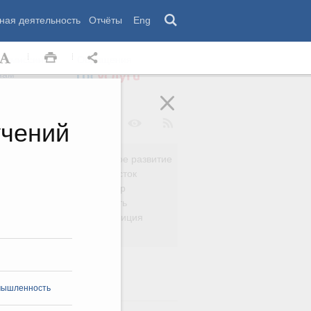
ная деятельность
Отчёты
Eng
 комиссии
Обращения
нам
учений
Региональное развитие
да
Дальний Восток
вязь
Россия и мир
Безопасность
сть
Право и юстиция
яйство
омышленность