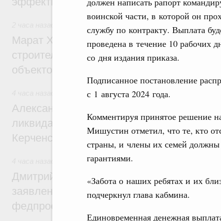
эффективность поддержки сельских тер
должен написать рапорт командир
воинской части, в которой он про
2 часа назад
,
Экономика городов. Городская среда
службу по контракту. Выплата буд
Марат Хуснуллин: «Единый заказчик» з
проведена в течение 10 рабочих д
строительство и реконструкцию более 3
со дня издания приказа.
объектов
Подписанное постановление распр
с 1 августа 2024 года.
4 часа назад
,
Чрезвычайные ситуации и ликвидация их пос
Александр Козлов провёл заседание пра
Комментируя принятое решение н
ликвидации последствий чрезвычайной с
Мишустин отметил, что те, кто о
Керченском проливе
страны, и члены их семей должны
гарантиями.
4 часа назад
,
Среднее профессиональное образование
Дмитрий Чернышенко: Установлен рекорд
«Забота о наших ребятах и их бли
заявлений от абитуриентов колледжей и
подчеркнул глава кабмина.
федпроекта «Профессионалитет»
Единовременная денежная выплат