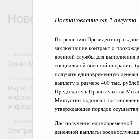
Новости
Постановление от 2 августа
По решению Президента граждане
заключившие контракт о прохожд
1 час назад
,
Общие вопросы промышленной политики
военной службы для выполнения з
Денис Мантуров посетил Ярославскую о
специальной военной операции, б
получать единовременную денеж
2 часа назад
,
Бюджеты субъектов Федерации. Межбюдже
выплату в размере 400 тыс. рублей
Марат Хуснуллин: 15 объектов спортивн
Председатель Правительства Мих
инфраструктуры построили и обновили б
Мишустин подписал постановлени
инфраструктурным кредитам
утверждающее порядок осуществле
2 часа назад
,
Развитие сельских территорий
Для получения единовременной
Дмитрий Патрушев: Синхронизация госп
денежной выплаты военнослужащ