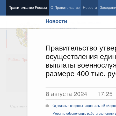
Правительство России
О Правительстве
Новости
Заседан
Новости
Председатель Правительства
М
Вице-премьеры
М
Правительство утве
осуществления еди
Демография
Занято
Работа Правительства
выплаты военнослу
Здоровье
Технол
Образование
Эконом
размере 400 тыс. р
Культура
Финан
Общество
Социал
Государство
8 августа 2024
17:25
Стратегии
Государственные программы
Национальн
Отдельные вопросы национальной оборо
Меры по обеспечению работы экономики в