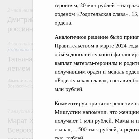
героиням, 20 млн рублей – награ
2 часа назад
,
Спорт высших достижений и массовый спор
орденом «Родительская слава», 13
Дмитрий Чернышенко и Михаил Дегтярёв
ордена.
россиян с Днём физкультурника
Аналогичное решение было приня
4 часа назад
,
Социальные инновации. Некоммерческие орган
Правительством в марте 2024 года
Добровольчество и волонтёрство. Благотворительност
объём дополнительного финансир
Татьяна Голикова поздравила волонтёров
выплат матерям-героиням и родит
летием
получившим орден и медаль орде
«Родительская слава», составил бо
Заместитель Председателя Правительства Татьяна Голикова поздра
Всероссийского общественного движения «Волонтёры-медики» с 10
млн рублей.
Вчера
Комментируя принятое решение 
Мишустин напомнил, что женщины
7 августа 2026
,
Экономика городов. Городская среда
получают 1 млн рублей. Мамы и п
Марат Хуснуллин провёл заседание ком
слава», – 500 тыс. рублей, а роди
Всероссийского конкурса лучших проект
тыс. рублей.