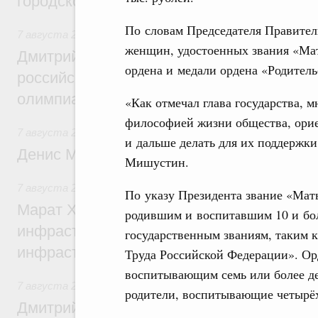
городской среды
По словам Председателя Правител
7 августа 2026
,
Отрасль информационных технологий
женщин, удостоенных звания «Мать
Дмитрий Чернышенко и Сергей Кравцов 
ордена и медали ордена «Родитель
российскую сборную с победой на Межд
олимпиаде по искусственному интеллект
«Как отмечал глава государства, м
философией жизни общества, орие
7 августа 2026
,
Общие вопросы промышленной политики
и дальше делать для их поддержки
Денис Мантуров посетил Ярославскую о
Мишустин.
7 августа 2026
,
Бюджеты субъектов Федерации. Межбюд
По указу Президента звание «Мат
Марат Хуснуллин: 15 объектов спортивн
родившим и воспитавшим 10 и бол
инфраструктуры построили и обновили б
государственным званиям, таким 
инфраструктурным кредитам
Труда Российской Федерации». Орд
воспитывающим семь или более де
7 августа 2026
,
Развитие сельских территорий
родители, воспитывающие четырёх
Дмитрий Патрушев: Синхронизация госп