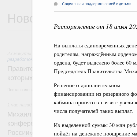
Социальная поддержка семей с детьми
Новости
Распоряжение от 18 июля 20
На выплаты единовременных дене
родителям, награждённым орденом
23 минуты назад
,
Государственная политика в сфере науч
разработок
ордена, будет выделено более 60 
Правительство расширило перечень пре
Председатель Правительства Мих
которых освобождаются от НДФЛ
Решение о дополнительном
Постановление от 5 августа 2026 года №978
финансировании из резервного ф
кабмина принято в связи с увели
1 час назад
,
Отрасль информационных технологий
числа получателей таких выплат.
Михаил Мишустин дал поручения по итог
конференции «Цифровая индустрия пр
Из выделенной суммы 30 млн руб
России»
пойдёт на денежное поощрение ма