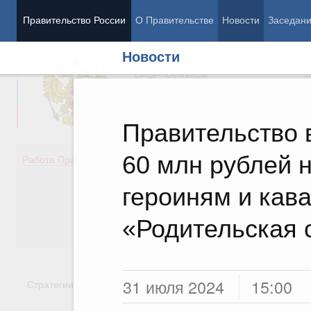
Правительство России
О Правительстве
Новости
Заседан
Новости
Председатель Правительства
М
Вице-премьеры
М
Правительство 
60 млн рублей 
Демография
Занято
Работа Правительства
Здоровье
Технол
Образование
Эконом
героиням и кав
Культура
Финан
Общество
Социал
«Родительская 
Государство
31 июля 2024
15:00
Стратегии
Государственные программы
Национальн