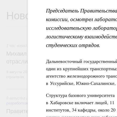
Председатель Правительства
Новости
комиссии, осмотрел лаборат
исследовательскую лаборато
логистическому взаимодейст
студенческих отрядов.
1 час назад
,
Регулирование в сфере строительства
Михаил Мишустин поздравил работников
Дальневосточный государственны
отрасли с профессиональным празднико
один из крупнейших транспортных
9 августа 2026 года отмечается профессиональный праздник –
агентство железнодорожного тран
строителя.
в Уссурийске, Южно-Сахалинске,
Вчера
Структура базового университета
8 августа 2026
,
Государственная политика в сфере научны
в Хабаровске включает лицей, 11
разработок
институтов, 34 кафедры, около 20
Правительство расширило перечень пре