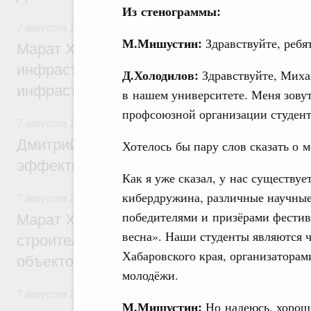
Из стенограммы:
7 августа 2026
,
Бюджеты субъектов Федерации. Межбюд
М.Мишустин:
Здравствуйте, ребя
Марат Хуснуллин: 15 объектов спортивн
инфраструктуры построили и обновили б
Д.Холодилов:
Здравствуйте, Миха
инфраструктурным кредитам
в нашем университете. Меня зову
профсоюзной организации студент
7 августа 2026
,
Развитие сельских территорий
Дмитрий Патрушев: Синхронизация госп
Хотелось бы пару слов сказать о 
эффективность поддержки сельских тер
Как я уже сказал, у нас существуе
кибердружина, различные научные
7 августа 2026
,
Экономика городов. Городская среда
победителями и призёрами фестив
Марат Хуснуллин: «Единый заказчик» з
весна». Наши студенты являются 
строительство и реконструкцию более 3
Хабаровского края, организатора
объектов
молодёжи.
7 августа 2026
,
Чрезвычайные ситуации и ликвидация их 
М.Мишустин:
Но надеюсь, хорош