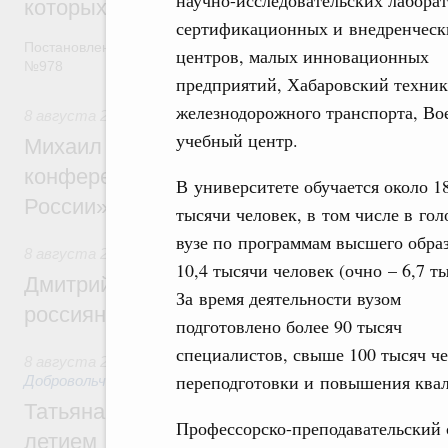
научно-исследовательских лабора
которых освобождаются от НДФЛ
сертификационных и внедренческ
Постановление от 5 августа 2026 года
центров, малых инновационных
№978
предприятий, Хабаровский техни
железнодорожного транспорта, В
8 августа 2026
,
Отрасль информационных технологий
учебный центр.
Михаил Мишустин дал поручения по итог
конференции «Цифровая индустрия пр
В университете обучается около 1
России»
тысячи человек, в том числе в го
вузе по программам высшего обра
8 августа 2026
,
Спорт высших достижений и массовый сп
10,4 тысячи человек (очно – 6,7 ты
Дмитрий Чернышенко и Михаил Дегтярёв
За время деятельности вузом
россиян с Днём физкультурника
подготовлено более 90 тысяч
специалистов, свыше 100 тысяч ч
8 августа 2026
,
Социальные инновации. Некоммерческие ор
переподготовки и повышения ква
Добровольчество и волонтёрство. Благотворительност
Татьяна Голикова поздравила волонтёров
Профессорско-преподавательский 
летием