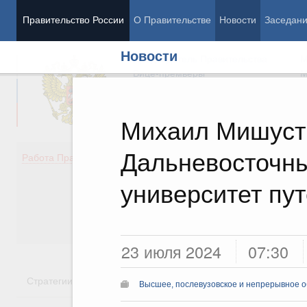
Правительство России
О Правительстве
Новости
Заседан
Новости
Председатель Правительства
М
Вице-премьеры
М
Михаил Мишуст
Дальневосточны
Демография
Занято
Работа Правительства
Здоровье
Технол
Образование
Эконом
университет пу
Культура
Финан
Общество
Социал
Государство
23 июля 2024
07:30
Стратегии
Государственные программы
Национальн
Высшее, послевузовское и непрерывное 