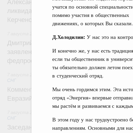
Александр Козлов провёл заседание пра
учатся по основной специальности
ликвидации последствий чрезвычайной с
помимо участия в
общественных
Керченском проливе
движениях, о которых Вы сказали.
7 августа 2026
,
Среднее профессиональное образование
Д.Холодилин:
У нас это на контро
Дмитрий Чернышенко: Установлен рекорд
И конечно же, у нас есть традиция
заявлений от абитуриентов колледжей и
если ты общественник в универси
федпроекта «Профессионалитет»
ты обязательно должен летом поех
в студенческий отряд.
7 августа 2026
,
Евразийский экономический союз. Интегр
СНГ
Мы очень гордимся этим. Эта исто
Комментарий Алексея Оверчука по итога
отряд «Энергия» впервые отправил
Евразийского межправительственного со
мы растём и развиваемся с каждым
7 августа 2026
,
Евразийский экономический союз. Интегр
СНГ
В этом году у нас трудоустроено 
Заседание Евразийского межправительст
направлениям. Основными для нас