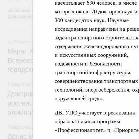
насчитывает 630 человек, в числе
которых около 70 докторов наук и
Заместитель Председателя Правительства Татьяна Голикова п
Всероссийского общественного движения «Волонтёры-медики»
300 кандидатов наук. Научные
исследования направлены на реш
7 августа, пятница
задач транспортного строительства
7 августа 2026
,
Экономика городов. Городская среда
содержания железнодорожного пу
Марат Хуснуллин провёл заседание ком
и искусственных сооружений,
Всероссийского конкурса лучших проект
надёжности и безопасности
городской среды
транспортной инфраструктуры,
совершенствования транспортных
7 августа 2026
,
Отрасль информационных технологий
технологий, энергосбережения, о
Дмитрий Чернышенко и Сергей Кравцов 
окружающей среды.
российскую сборную с победой на Межд
олимпиаде по искусственному интеллект
ДВГУПС участвует в реализации
образовательных программ
7 августа 2026
,
Общие вопросы промышленной политики
«Профессионалитет» и «Приорите
Денис Мантуров посетил Ярославскую о