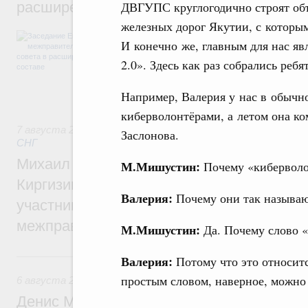
расширенном составе
ДВГУПС круглогодично строят объ
железных дорог Якутии, с которым
В повестке заседания актуальные задачи 
И конечно же, главным для нас я
числе совершенствование кооперации в о
регулирования и администрирования, разв
2.0». Здесь как раз собрались ре
обеспечение продовольственной безопасн
железнодорожных перевозок, формирован
Например, Валерия у нас в обычн
рынка.
киберволонтёрами, а летом она ко
7 августа 2026
,
Евразийский экономический союз. Интегр
Заслонова.
СНГ
Михаил Мишустин принял участие во вст
М.Мишустин:
Почему «киберволо
Киргизии Садыра Жапарова с главами де
Валерия:
Почему они так называю
участников заседания Евразийского
межправительственного совета
М.Мишустин:
Да. Почему слово 
6 августа, четверг
Валерия:
Потому что это относит
простым словом, наверное, можно 
6 августа 2026
,
Общие вопросы промышленной политики
Денис Мантуров провёл заседание Прав