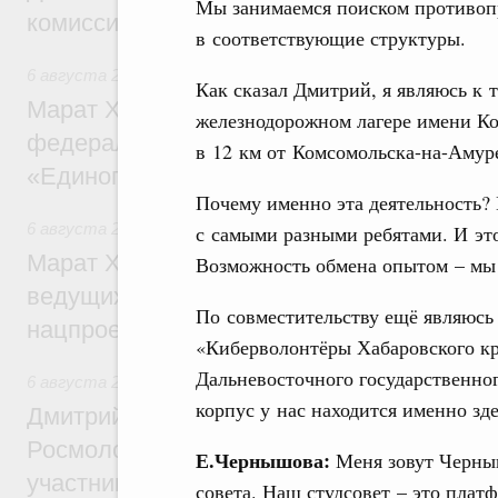
Мы занимаемся поиском противоп
комиссии по промышленности
в соответствующие структуры.
6 августа 2026
,
Регулирование в сфере строительства
Как сказал Дмитрий, я являюсь к 
Марат Хуснуллин: Более 130 социальных
железнодорожном лагере имени Ко
федерального значения построено под к
в 12 км от Комсомольска-на-Амур
«Единого заказчика»
Почему именно эта деятельность? 
6 августа 2026
,
Национальный проект «Инфраструктура д
с самыми разными ребятами. И эт
Марат Хуснуллин: Порядка 200 дорожных
Возможность обмена опытом – мы ч
ведущих к спортивным объектам, обновят
По совместительству ещё являюсь
нацпроекту «Инфраструктура для жизни
«Киберволонтёры Хабаровского кра
Дальневосточного государственно
6 августа 2026
,
Молодёжная политика
корпус у нас находится именно зде
Дмитрий Чернышенко, Сергей Кравцов и
Росмолодёжи Григорий Гуров поприветс
Е.Чернышова:
Меня зовут Черныш
участников проекта «Кольцо открытий»
совета. Наш студсовет – это плат