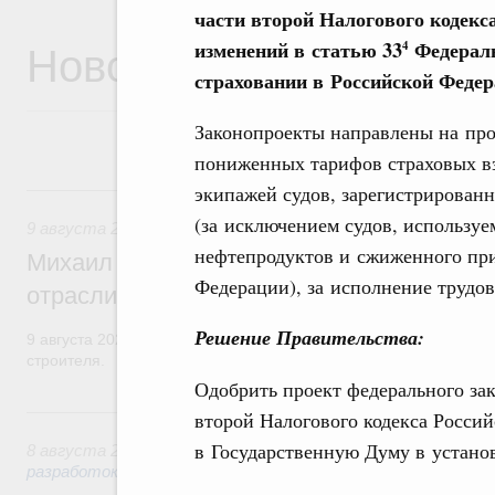
части второй Налогового кодекс
Новости
изменений в статью 33
Федераль
4
страховании в Российской Феде
Законопроекты направлены на про
пониженных тарифов страховых в
9 августа, воскресенье
экипажей судов, зарегистрирован
(за исключением судов, используе
9 августа 2026
,
Регулирование в сфере строительства
нефтепродуктов и сжиженного при
Михаил Мишустин поздравил работников
Федерации), за исполнение трудов
отрасли с профессиональным празднико
Решение Правительства:
9 августа 2026 года отмечается профессиональный праздник –
строителя.
Одобрить проект федерального зак
8 августа, суббота
второй Налогового кодекса Россий
в Государственную Думу в устано
8 августа 2026
,
Государственная политика в сфере научны
разработок