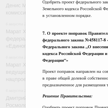
Одобрить проект федерального за
Денис Мантуров провёл заседание Прав
Земельного кодекса Российской Ф
комиссии по промышленности
в установленном порядке.
6 августа 2026
,
Регулирование в сфере строительства
Марат Хуснуллин: Более 130 социальных
7. О проекте поправок Правител
федерального значения построено под к
федерального закона №458117-8 
«Единого заказчика»
Федерального закона „О внесени
кодекса Российской Федерации и
6 августа 2026
,
Национальный проект «Инфраструктура д
Федерации“»
Марат Хуснуллин: Порядка 200 дорожных
Проект поправок направлен на со
ведущих к спортивным объектам, обновят
в праве общей долевой собственн
нацпроекту «Инфраструктура для жизни
предназначенное для размещения 
6 августа 2026
,
Молодёжная политика
Решение Правительства:
Дмитрий Чернышенко, Сергей Кравцов и
Росмолодёжи Григорий Гуров поприветс
Одобрить проект поправок Правит