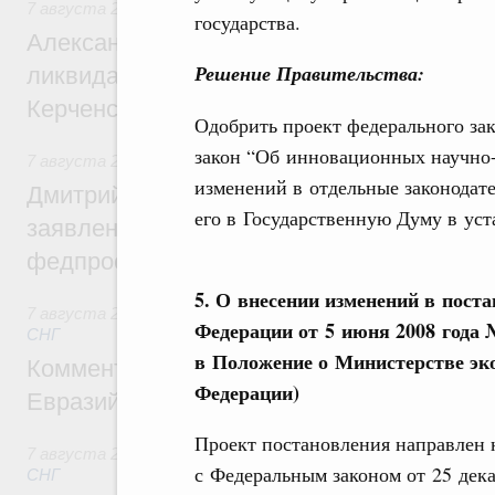
7 августа 2026
,
Чрезвычайные ситуации и ликвидация их 
государства.
Александр Козлов провёл заседание пра
Решение Правительства:
ликвидации последствий чрезвычайной с
Керченском проливе
Одобрить проект федерального за
закон “Об инновационных научно-
7 августа 2026
,
Среднее профессиональное образование
изменений в отдельные законодат
Дмитрий Чернышенко: Установлен рекорд
его в Государственную Думу в ус
заявлений от абитуриентов колледжей и
федпроекта «Профессионалитет»
5. О внесении изменений в пост
7 августа 2026
,
Евразийский экономический союз. Интегр
Федерации от 5 июня 2008 года 
СНГ
в Положение о Министерстве эк
Комментарий Алексея Оверчука по итога
Федерации)
Евразийского межправительственного со
Проект постановления направлен 
7 августа 2026
,
Евразийский экономический союз. Интегр
с Федеральным законом от 25 дек
СНГ