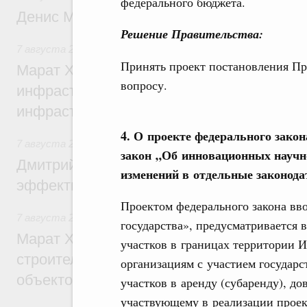
федерального бюджета.
Денис Мантуров посетил Ярославскую о
Решение Правительства:
7 августа 2026
,
Бюджеты субъектов Федерации. Межбюд
Принять проект постановления Пр
Марат Хуснуллин: 15 объектов спортивн
вопросу.
инфраструктуры построили и обновили б
инфраструктурным кредитам
4. О проекте федерального зако
7 августа 2026
,
Развитие сельских территорий
закон „Об инновационных научно
Дмитрий Патрушев: Синхронизация госп
изменений в отдельные законод
эффективность поддержки сельских тер
Проектом федерального закона вв
7 августа 2026
,
Экономика городов. Городская среда
государства», предусматривается
Марат Хуснуллин: «Единый заказчик» з
участков в границах территории 
строительство и реконструкцию более 3
организациям с участием государс
объектов
участков в аренду (субаренду), д
участвующему в реализации проек