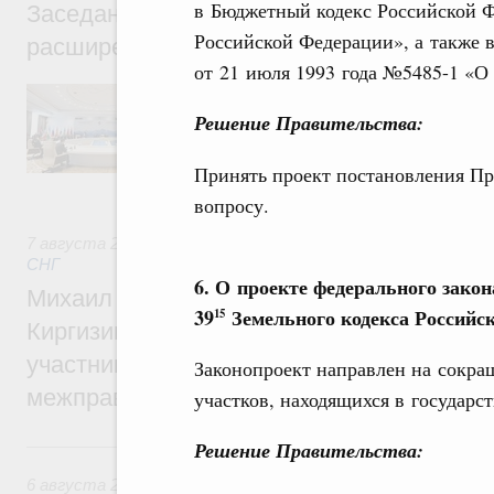
в Бюджетный кодекс Российской Ф
Заседание Евразийского межправительст
Российской Федерации», а также 
расширенном составе
от 21 июля 1993 года №5485-1 «О 
В повестке заседания актуальные задачи 
числе совершенствование кооперации в о
Решение Правительства:
регулирования и администрирования, разв
обеспечение продовольственной безопасн
Принять проект постановления Пр
железнодорожных перевозок, формирован
рынка.
вопросу.
7 августа 2026
,
Евразийский экономический союз. Интегр
СНГ
6. О проекте федерального зако
Михаил Мишустин принял участие во вст
39
Земельного кодекса Российс
15
Киргизии Садыра Жапарова с главами де
участников заседания Евразийского
Законопроект направлен на сокра
межправительственного совета
участков, находящихся в государ
6 августа, четверг
Решение Правительства:
6 августа 2026
,
Общие вопросы промышленной политики