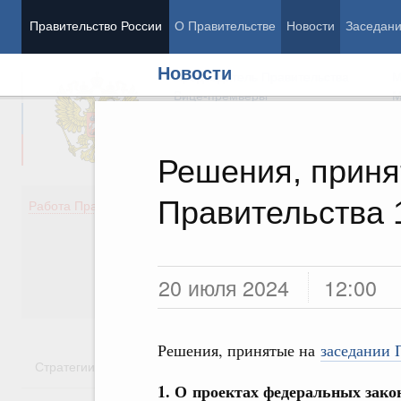
Правительство России
О Правительстве
Новости
Заседан
Новости
Председатель Правительства
М
Вице-премьеры
М
Решения, приня
Правительства 
Демография
Занято
Работа Правительства
Здоровье
Технол
Образование
Эконом
Культура
Финан
Общество
Социал
20 июля 2024
12:00
Государство
Решения, принятые на
заседании 
Стратегии
Государственные программы
Национальн
1. О проектах федеральных зако