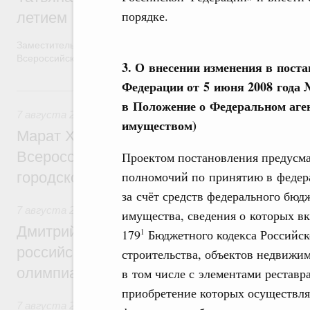
порядке.
летием
Заместитель Председателя Правительства Татьяна Голикова п
Всероссийского общественного движения «Волонтёры-медики»
3. О внесении изменения в пост
Федерации от 5 июня 2008 года 
7 августа, пятница
в Положение о Федеральном аге
7 августа 2026
,
Экономика городов. Городская среда
имуществом)
Марат Хуснуллин провёл заседание ком
Всероссийского конкурса лучших проект
Проектом постановления предусма
полномочий по принятию в федера
городской среды
за счёт средств федерального бюд
7 августа 2026
,
Отрасль информационных технологий
имущества, сведения о которых в
Дмитрий Чернышенко и Сергей Кравцов 
179
Бюджетного кодекса Российск
1
российскую сборную с победой на Межд
строительства, объектов недвижим
олимпиаде по искусственному интеллект
в том числе с элементами реставр
приобретение которых осуществляе
7 августа 2026
,
Общие вопросы промышленной политики