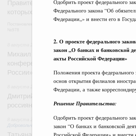
Одобрить проект федерального за
Правительство расширило перечень пре
Федерального закона “Об обязате
которых освобождаются от НДФЛ
Федерации„» и внести его в Госу
Постановление от 5 августа 2026 года
№978
2. О проекте федерального зако
8 августа 2026
,
Отрасль информационных технологий
закон „О банках и банковской д
Михаил Мишустин дал поручения по итог
акты Российской Федерации»
конференции «Цифровая индустрия пр
Положения проекта федерального 
России»
основ открытия филиалов иностра
8 августа 2026
,
Спорт высших достижений и массовый сп
Федерации, а также корреспондир
Дмитрий Чернышенко и Михаил Дегтярёв
Решение Правительства:
россиян с Днём физкультурника
Одобрить проект федерального за
8 августа 2026
,
Социальные инновации. Некоммерческие ор
закон “О банках и банковской дея
Добровольчество и волонтёрство. Благотворительност
Российской Федерации» и внести 
Татьяна Голикова поздравила волонтёров