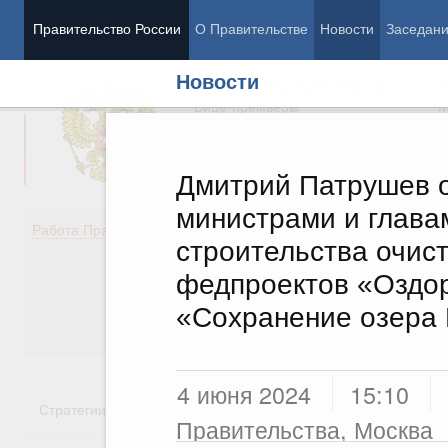
Правительство России
О Правительстве
Новости
Заседан
Новости
Председатель Правительства
М
Вице-премьеры
М
Дмитрий Патрушев 
министрами и глава
Демография
Занято
Работа Правительства
строительства очис
Здоровье
Технол
Образование
Эконом
федпроектов «Оздор
Культура
Финан
«Сохранение озера
Общество
Социал
Государство
4 июня 2024
15:10
Стратегии
Государственные программы
Национальн
Правительства, Москва