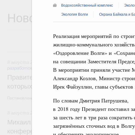
Водохозяйственный комплекс
Эколо
Новости
Экология Волги
Охрана Байкала и Б
Реализация мероприятий по строи
жилищно-коммунального хозяйства
8 августа, суббота
«Оздоровление Волги» и «Сохране
на совещании Заместителя Предсе
8 августа 2026
,
Государственная политика в сфере научны
разработок
В мероприятии приняли участие 
Правительство расширило перечень пре
Александр Козлов, Министр строи
которых освобождаются от НДФЛ
Ирек Файзуллин, главы субъектов
Постановление от 5 августа 2026 года №978
По словам Дмитрия Патрушева,
в 2018 году Президент поставил з
8 августа 2026
,
Отрасль информационных технологий
за шесть лет в три раза сократить 
Михаил Мишустин дал поручения по итог
загрязнённых сточных вод в Волгу
конференции «Цифровая индустрия пр
и обеспечить экологическое