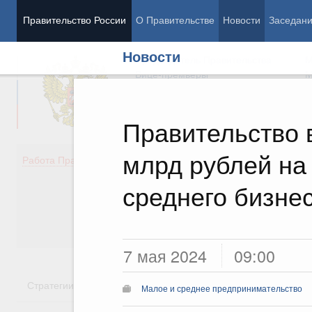
Правительство России
О Правительстве
Новости
Заседан
Новости
Председатель Правительства
М
Вице-премьеры
М
Правительство 
млрд рублей на
Демография
Занято
Работа Правительства
Здоровье
Технол
Образование
Эконом
среднего бизне
Культура
Финан
Общество
Социал
Государство
7 мая 2024
09:00
Стратегии
Государственные программы
Национальн
Малое и среднее предпринимательство