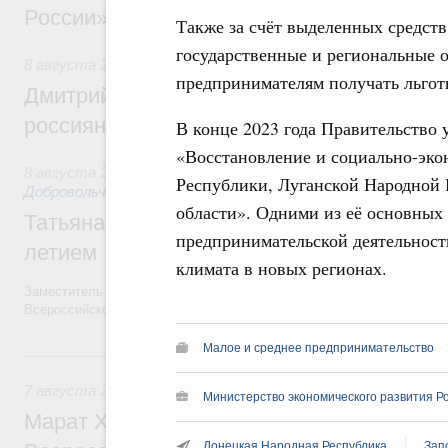
России»
Также за счёт выделенных средст
государственные и региональные 
8 августа 2026
,
Спорт высших достижений и массовый сп
предпринимателям получать льгот
Дмитрий Чернышенко и Михаил Дегтярёв
россиян с Днём физкультурника
В конце 2023 года Правительство
«Восстановление и социально-эко
8 августа 2026
,
Социальные инновации. Некоммерческие ор
Республики, Луганской Народной 
Добровольчество и волонтёрство. Благотворительност
области». Одними из её основных
Татьяна Голикова поздравила волонтёров
предпринимательской деятельност
летием
климата в новых регионах.
Заместитель Председателя Правительства Татьяна Голикова поздра
Всероссийского общественного движения «Волонтёры-медики» с 10
Малое и среднее предпринимательство
7 августа, пятница
7 августа 2026
,
Экономика городов. Городская среда
Министерство экономического развития Р
Марат Хуснуллин провёл заседание ком
Донецкая Народная Республика
Зап