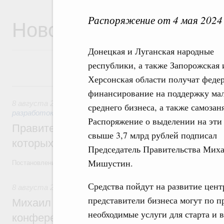
Распоряжение от 4 мая 2024
Новости
Донецкая и Луганская народные
республики, а также Запорожская 
Херсонская области получат феде
8 августа, суббота
финансирование на поддержку мал
8 августа 2026
,
Государственная политика в сфере научны
среднего бизнеса, а также самозан
разработок
Распоряжение о выделении на эти
Правительство расширило перечень пре
свыше 3,7 млрд рублей подписал
которых освобождаются от НДФЛ
Председатель Правительства Мих
Мишустин.
Постановление от 5 августа 2026 года №978
Средства пойдут на развитие цент
8 августа 2026
,
Отрасль информационных технологий
представители бизнеса могут по п
Михаил Мишустин дал поручения по итог
необходимые услуги для старта и 
конференции «Цифровая индустрия пр