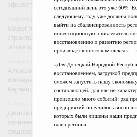
эффективность поддержки сельских тер
сегодняшний день это уже 60%. Ес
следующему году уже должны пол
7 августа 2026
,
Экономика городов. Городская среда
выйти на сбалансированность рег
Марат Хуснуллин: «Единый заказчик» з
инвестиционную привлекательност
строительство и реконструкцию более 3
восстановлению и развитию регио
объектов
производственного комплекса», – 
7 августа 2026
,
Чрезвычайные ситуации и ликвидация их 
«Для Донецкой Народной Республи
Александр Козлов провёл заседание пра
восстановлением, загрузкой предпр
ликвидации последствий чрезвычайной с
сможем запустить нашу экономику
Керченском проливе
составляющей, для нас не характе
произошло много событий: ряд пре
7 августа 2026
,
Среднее профессиональное образование
предприятий получилось воспольз
Дмитрий Чернышенко: Установлен рекорд
которых были лишены наши предпри
заявлений от абитуриентов колледжей и
глава региона.
федпроекта «Профессионалитет»