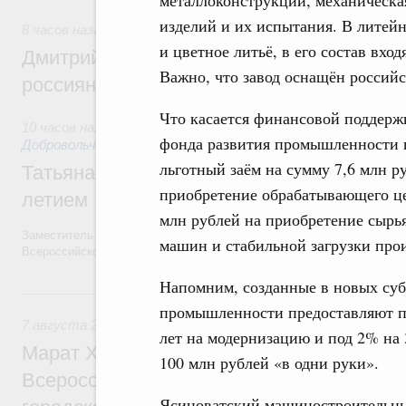
металлоконструкций, механическая
изделий и их испытания. В литейн
8 часов назад
,
Спорт высших достижений и массовый спо
и цветное литьё, в его состав вхо
Дмитрий Чернышенко и Михаил Дегтярёв
Важно, что завод оснащён россий
россиян с Днём физкультурника
Что касается финансовой поддерж
10 часов назад
,
Социальные инновации. Некоммерческие орг
фонда развития промышленности п
Добровольчество и волонтёрство. Благотворительност
льготный заём на сумму 7,6 млн р
Татьяна Голикова поздравила волонтёров
приобретение обрабатывающего це
летием
млн рублей на приобретение сырья
Заместитель Председателя Правительства Татьяна Голикова поздра
машин и стабильной загрузки про
Всероссийского общественного движения «Волонтёры-медики» с 10
Напомним, созданные в новых суб
Вчера
промышленности предоставляют 
7 августа 2026
,
Экономика городов. Городская среда
лет на модернизацию и под 2% на 
Марат Хуснуллин провёл заседание ком
100 млн рублей «в одни руки».
Всероссийского конкурса лучших проект
Ясиноватский машиностроительный