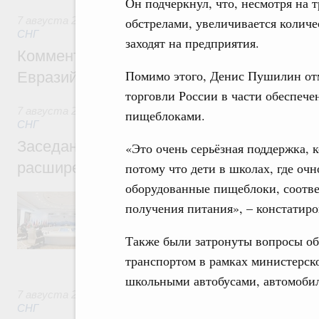
Он подчеркнул, что, несмотря на 
7 августа 2026
,
Евразийский экономический союз. Интегр
обстрелами, увеличивается колич
СНГ
заходят на предприятия.
Комментарий Алексея Оверчука по итога
Помимо этого, Денис Пушилин от
Евразийского межправительственного со
торговли России в части обеспече
7 августа 2026
,
Евразийский экономический союз. Интегр
пищеблоками.
СНГ
Заседание Евразийского межправительст
«Это очень серьёзная поддержка, 
расширенном составе
потому что дети в школах, где оч
оборудованные пищеблоки, соотве
В повестке заседания актуальные задачи 
получения питания», – констатиро
числе совершенствование кооперации в о
регулирования и администрирования, разв
обеспечение продовольственной безопасн
Также были затронуты вопросы о
железнодорожных перевозок, формирован
транспортом в рамках министерс
рынка.
школьными автобусами, автомобил
7 августа 2026
,
Евразийский экономический союз. Интегр
СНГ