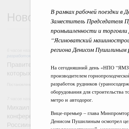
В рамках рабочей поездки в 
Новости
Заместитель Председателя 
промышленности и торговли
“Ясиноватский машиностроит
региона Денисом Пушилиным 
6 часов назад
,
Государственная политика в сфере научных
разработок
Правительство расширило перечень пре
На сегодняшний день «НПО “ЯМЗ”
которых освобождаются от НДФЛ
производителем горнопроходческо
разработок рудников (ураносодер
Постановление от 5 августа 2026 года №978
оборудования для строительства т
7 часов назад
,
Отрасль информационных технологий
метро и автодорог.
Михаил Мишустин дал поручения по итог
Вице-премьер – глава Минпромтор
конференции «Цифровая индустрия пр
Денисом Пушилиным осмотрел цеха
России»