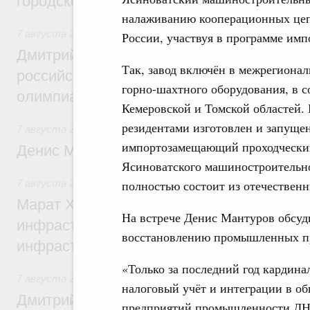
городской среды
налаживанию кооперационных це
7 августа 2026
,
Отрасль информационных технологий
России, участвуя в программе им
Дмитрий Чернышенко и Сергей Кравцов 
Так, завод включён в межрегион
российскую сборную с победой на Межд
горно-шахтного оборудования, в с
олимпиаде по искусственному интеллект
Кемеровской и Томской областей.
резидентами изготовлен и запуще
7 августа 2026
,
Общие вопросы промышленной политики
импортозамещающий проходческий
Денис Мантуров посетил Ярославскую о
Ясиноватского машиностроительног
7 августа 2026
,
Бюджеты субъектов Федерации. Межбюд
полностью состоит из отечествен
Марат Хуснуллин: 15 объектов спортивн
На встрече Денис Мантуров обсуд
инфраструктуры построили и обновили б
восстановлению промышленных пр
инфраструктурным кредитам
«Только за последний год кардина
7 августа 2026
,
Развитие сельских территорий
налоговый учёт и интеграции в о
Дмитрий Патрушев: Синхронизация госп
предприятий промышленности ДНР