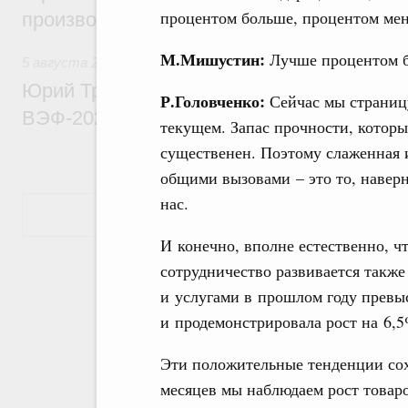
процентом больше, процентом м
производительности труда
М.Мишустин:
Лучше процентом 
5 августа 2026
,
Общие вопросы развития ДФО
Юрий Трутнев: Опубликована программа
Р.Головченко:
Сейчас мы страницу
ВЭФ-2026
текущем. Запас прочности, котор
существенен. Поэтому слаженная 
общими вызовами – это то, наверн
нас.
Показать еще
И конечно, вполне естественно, ч
сотрудничество развивается также
и услугами в прошлом году превы
и продемонстрировала рост на 6,5
Эти положительные тенденции сох
месяцев мы наблюдаем рост товар