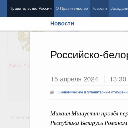
Правительство России
О Правительстве
Новости
Заседан
Новости
Председатель Правительства
М
Вице-премьеры
М
Российско-бело
Демография
Занято
Работа Правительства
Здоровье
Технол
15 апреля 2024
13:30
Образование
Эконом
Культура
Финан
Общество
Социал
Экономические и гуманитарные отношения
Государство
Михаил Мишустин провёл пер
Стратегии
Государственные программы
Национальн
Республики Беларусь Романом 