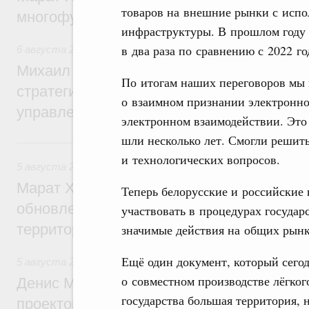
товаров на внешние рынки с испо
многофункциональные зоны дорожного с
инфраструктуры. В прошлом году 
в два раза по сравнению с 2022 го
6 августа 2026
,
Технологическое развитие. Инновации
Михаил Мишустин дал поручения по ито
По итогам наших переговоров мы
стратегической сессии о совершенствов
о взаимном признании электронн
управления научно-технологическим раз
электронном взаимодействии. Это
шли несколько лет. Смогли решит
5 августа, среда
и технологических вопросов.
5 августа 2026
,
Жилищно-коммунальное хозяйство
Марат Хуснуллин: Более 4,3 тыс. объек
Теперь белорусские и российские
обновлено в России при участии Фонда 
участвовать в процедурах государ
территорий
значимые действия на общих рынка
Ещё один документ, который сего
5 августа 2026
,
Инструменты развития территорий. ОЭЗ.
о совместном производстве лёгко
Денис Мантуров провёл совещание по р
государства большая территория,
проектов института кураторства в Ураль