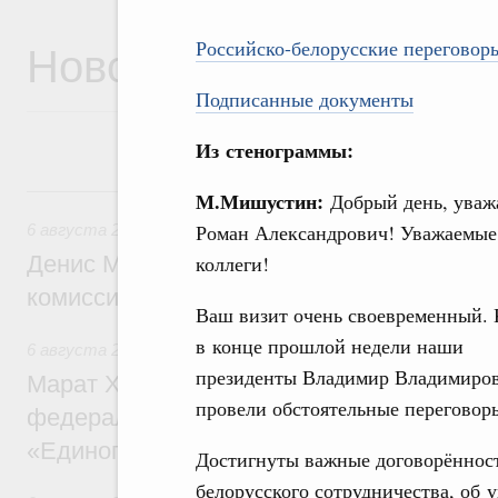
Новости
Российско-белорусские переговор
Подписанные документы
Из стенограммы:
6 августа, четверг
М.Мишустин:
Добрый день, ува
Роман Александрович! Уважаемые
6 августа 2026
,
Общие вопросы промышленной политики
Денис Мантуров провёл заседание Прав
коллеги!
комиссии по промышленности
Ваш визит очень своевременный. 
в конце прошлой недели наши
6 августа 2026
,
Регулирование в сфере строительства
президенты Владимир Владимиров
Марат Хуснуллин: Более 130 социальных
провели обстоятельные переговор
федерального значения построено под к
«Единого заказчика»
Достигнуты важные договорённост
белорусского сотрудничества, об 