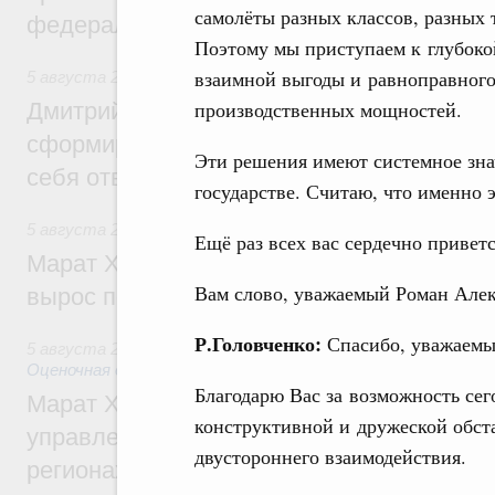
самолёты разных классов, разных 
федеральном округе
Поэтому мы приступаем к глубоко
взаимной выгоды и равноправного
5 августа 2026
,
Молодёжная политика
производственных мощностей.
Дмитрий Чернышенко: Всемирный фести
сформировал целое сообщество людей, 
Эти решения имеют системное зна
себя ответственность за будущее
государстве. Считаю, что именно 
5 августа 2026
,
Национальный проект «Инфраструктура д
Ещё раз всех вас сердечно привет
Марат Хуснуллин: Ввод нежилых зданий 
Вам слово, уважаемый Роман Але
вырос почти на треть
Р.Головченко:
Спасибо, уважаем
5 августа 2026
,
Земельные отношения. Кадастровая сист
Оценочная деятельность
Благодарю Вас за возможность сег
Марат Хуснуллин: По решению правкоми
конструктивной и дружеской обст
управление «ДОМ.РФ» перейдёт более 16
двустороннего взаимодействия.
регионах