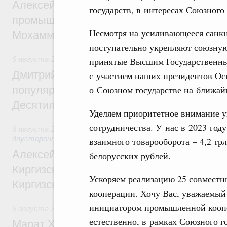
Алексей Оверчук провёл рабочую встреч
государств, в интересах Союзного 
промышленности, недропользования и т
Несмотря на усиливающееся санкц
Мохаммадом Атабаком
поступательно укрепляют союзну
6 августа 2026
,
Внутренний и въездной туризм
принятые Высшим Государственны
Дмитрий Чернышенко: Порядка 110 марш
с участием наших президентов Ос
популярного туризма в 35 регионах созд
о Союзном государстве на ближай
Десятилетия науки и технологий
Уделяем приоритетное внимание у
сотрудничества. У нас в 2023 год
6 августа 2026
,
Экономические и гуманитарные отношения
двусторонней основе
взаимного товарооборота – 4,2 тр
Алексей Оверчук принял участие в работе
белорусских рублей.
Киргизского экономического форума и XII
Ускоряем реализацию 25 совмест
Киргизской межрегиональной конференц
кооперации. Хочу Вас, уважаемый
инициатором промышленной коопе
6 августа 2026
,
Дорожное хозяйство
естественно, в рамках Союзного г
Марат Хуснуллин: На двух скоростных т