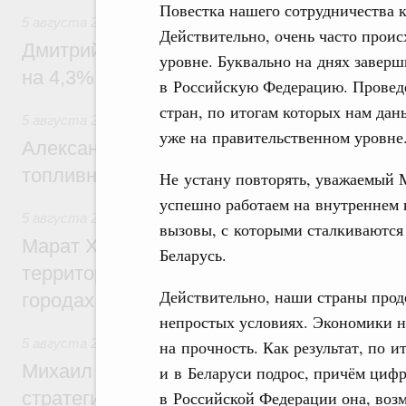
Повестка нашего сотрудничества 
5 августа 2026
,
Внутренний и въездной туризм
Действительно, очень часто проис
Дмитрий Чернышенко: Внутренний туриз
уровне. Буквально на днях заверш
на 4,3%, въездной – на 20,1%
в Российскую Федерацию. Проведе
стран, по итогам которых нам да
5 августа 2026
,
Оборот бензина и дизельного топлива
уже на правительственном уровне
Александр Новак провёл совещание по с
топливном рынке
Не устану повторять, уважаемый 
успешно работаем на внутреннем к
5 августа 2026
,
Жилищная политика, рынок жилья
вызовы, с которыми сталкиваются
Марат Хуснуллин: Первые проекты компл
Беларусь.
территорий в Донбассе и Новороссии бу
Действительно, наши страны прод
городах ДНР
непростых условиях. Экономики 
5 августа 2026
,
Вопросы производительности труда и по
на прочность. Как результат, по 
Михаил Мишустин дал поручения по ито
и в Беларуси подрос, причём цифр
стратегической сессии, посвящённой п
в Российской Федерации она, возм