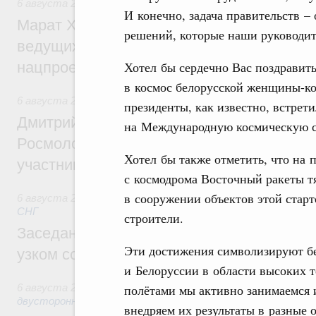
6 августа 2026
,
Национальный проект «Инфраструктура д
И конечно, задача правительств –
Марат Хуснуллин: Порядка 200 дорожных
решений, которые наши руководит
ведущих к спортивным объектам, обновят
нацпроекту «Инфраструктура для жизни
Хотел бы сердечно Вас поздравит
в космос белорусской женщины-к
6 августа 2026
,
Молодёжная политика
президенты, как известно, встрет
Дмитрий Чернышенко, Сергей Кравцов и
на Международную космическую 
Росмолодёжи Григорий Гуров поприветс
Хотел бы также отметить, что на 
участников проекта «Кольцо открытий»
с космодрома Восточный ракеты тя
в сооружении объектов этой стар
6 августа 2026
,
Евразийский экономический союз. Интегр
СНГ
строители.
Заседание Евразийского межправительст
Эти достижения символизируют б
узком составе
и Белоруссии в области высоких 
6 августа 2026
,
Экономические отношения с зарубежными 
полётами мы активно занимаемся 
двусторонней основе
внедряем их результаты в разные 