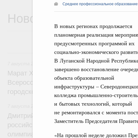
Среднее профессиональное образование
Новости
В новых регионах продолжается
планомерная реализация мероприя
предусмотренных программой их
социально-экономического развити
7 августа, пятница
В Луганской Народной Республик
7 августа 2026
,
Экономика городов. Городская среда
завершено восстановление очеред
Марат Хуснуллин провёл заседание ком
объекта образовательной
Всероссийского конкурса лучших проект
инфраструктуры – Северодонецко
городской среды
колледжа промышленно-строител
и бытовых технологий, который
7 августа 2026
,
Отрасль информационных технологий
не ремонтировался с момента пос
Дмитрий Чернышенко и Сергей Кравцов 
Заместитель Председателя Правит
российскую сборную с победой на Межд
олимпиаде по искусственному интеллект
«На прошлой неделе доложил Пре