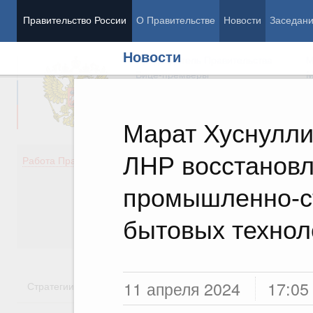
Правительство России
О Правительстве
Новости
Заседан
Новости
Председатель Правительства
М
Вице-премьеры
М
Марат Хуснулли
ЛНР восстановл
Демография
Занято
Работа Правительства
Здоровье
Технол
Образование
Эконом
промышленно-с
Культура
Финан
Общество
Социал
бытовых технол
Государство
11 апреля 2024
17:05
Стратегии
Государственные программы
Национальн