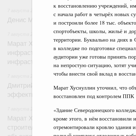
к восстановлению учреждений, и
7 августа 2026
,
Общие вопросы промышленной политики
с начала работ в четырёх новых с
Денис Мантуров посетил Ярославскую о
и построили более 18 тыс. объект
спортобъекты, школы, жильё и до
7 августа 2026
,
Бюджеты субъектов Федерации. Межбюд
территории. Буквально на днях в
Марат Хуснуллин: 15 объектов спортивн
в колледже по подготовке специал
инфраструктуры построили и обновили б
аудитории уже готовы принять пор
инфраструктурным кредитам
на непростую ситуацию, хотят учи
чтобы внести свой вклад в восста
7 августа 2026
,
Развитие сельских территорий
Дмитрий Патрушев: Синхронизация госп
Марат Хуснуллин уточнил, что объ
эффективность поддержки сельских тер
восстановлен под контролем ППК 
«Здание Северодонецкого колледжа
7 августа 2026
,
Экономика городов. Городская среда
Марат Хуснуллин: «Единый заказчик» з
кроме этого, в нём восстановили
отремонтировали кровлю здания и
строительство и реконструкцию более 3
полный комплекс отделочных рабо