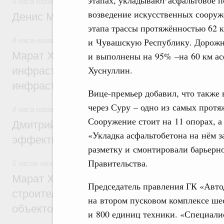
4 часа назад
,
Общие вопросы промышленной политики
возведение искусственных сооруж
Денис Мантуров посетил Ярославскую о
этапа трассы протяжённостью 62 
и Чувашскую Республику. Дорожн
4 часа назад
,
Бюджеты субъектов Федерации. Межбюдже
Марат Хуснуллин: 15 объектов спортивн
и выполнены на 95% –на 60 км ас
Хуснуллин.
инфраструктуры построили и обновили б
инфраструктурным кредитам
Вице-премьер добавил, что также 
через Суру – одно из самых прот
4 часа назад
,
Развитие сельских территорий
Сооружение стоит на 11 опорах, а
Дмитрий Патрушев: Синхронизация госп
«Укладка асфальтобетона на нём з
эффективность поддержки сельских тер
разметку и смонтировали барьерно
Правительства.
5 часов назад
,
Экономика городов. Городская среда
Марат Хуснуллин: «Единый заказчик» з
Председатель правления ГК «Авто
строительство и реконструкцию более 3
на втором пусковом комплексе шес
объектов
и 800 единиц техники. «Специали