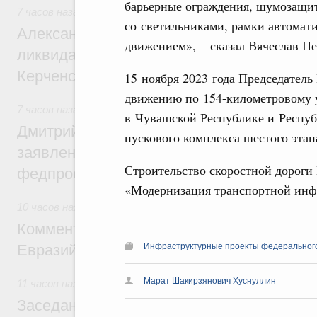
барьерные ограждения, шумозащи
7 часов назад
,
Чрезвычайные ситуации и ликвидация их по
со светильниками, рамки автома
Александр Козлов провёл заседание пра
движением», – сказал Вячеслав П
ликвидации последствий чрезвычайной с
Керченском проливе
15 ноября 2023 года Председател
движению по 154-километровому 
7 часов назад
,
Среднее профессиональное образование
в Чувашской Республике и Респуб
Дмитрий Чернышенко: Установлен рекорд
пускового комплекса шестого этап
заявлений от абитуриентов колледжей и
Строительство скоростной дороги 
федпроекта «Профессионалитет»
«Модернизация транспортной инф
10 часов назад
,
Евразийский экономический союз. Интегра
Комментарий Алексея Оверчука по итога
Инфраструктурные проекты федеральног
Евразийского межправительственного со
Марат Шакирзянович Хуснуллин
11 часов назад
,
Евразийский экономический союз. Интегра
Заседание Евразийского межправительст