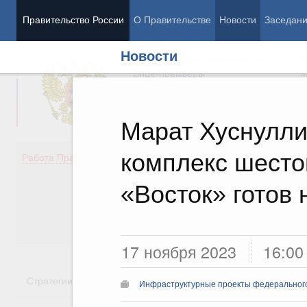
Правительство России
О Правительстве
Новости
Заседан
Новости
Председатель Правительства
М
Вице-премьеры
М
Марат Хуснулли
комплекс шесто
Демография
Занято
Работа Правительства
Здоровье
Технол
Образование
Эконом
«Восток» готов
Культура
Финан
Общество
Социал
Государство
17 ноября 2023
16:00
Стратегии
Государственные программы
Национальн
Инфраструктурные проекты федеральног