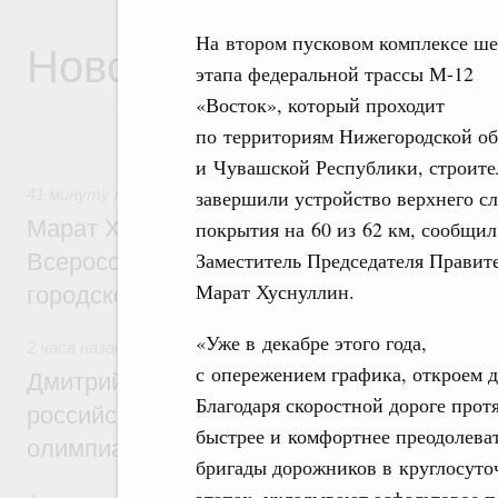
На втором пусковом комплексе ше
Новости
этапа федеральной трассы М-12
«Восток», который проходит
по территориям Нижегородской об
и Чувашской Республики, строите
завершили устройство верхнего сл
41 минуту назад
,
Экономика городов. Городская среда
Марат Хуснуллин провёл заседание ком
покрытия на 60 из 62 км, сообщил
Заместитель Председателя Правит
Всероссийского конкурса лучших проект
Марат Хуснуллин.
городской среды
«Уже в декабре этого года,
2 часа назад
,
Отрасль информационных технологий
с опережением графика, откроем 
Дмитрий Чернышенко и Сергей Кравцов 
Благодаря скоростной дороге про
российскую сборную с победой на Межд
быстрее и комфортнее преодолева
олимпиаде по искусственному интеллект
бригады дорожников в круглосуто
этапах, укладывают асфальтовое п