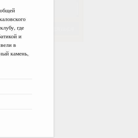
 общей
каловского
клубу, где
Подписаться
батикой и
ивели в
ный камень,
Подписаться