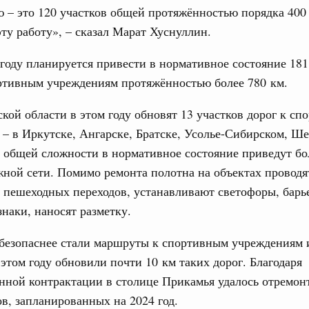
 – это 120 участков общей протяжённостью порядка 400
вцов и руководитель Росмолодёжи Григорий
ту работу», – сказал Марат Хуснуллин.
31
ов проекта «Кольцо открытий»
 году планируется привести в нормативное состояние 18
С помощь
юз. Интеграция на пространстве СНГ
ортивным учреждениям протяжённостью более 780 км.
осуществ
тельственного совета в узком составе
Для поиск
ской области в этом году обновят 13 участков дорог к с
сервисо
рубежными странами (кроме СНГ) на двусторонней основе
– в Иркутске, Ангарске, Братске, Усолье-Сибирском, Ше
 встречу с Министром промышленности,
Выбра
рана Мохаммадом Атабаком
 общей сложности в нормативное состояние приведут бо
пери
ной сети. Помимо ремонта полотна на объектах проводя
Архи
 пешеходных переходов, устанавливают светофоры, барь
0 маршрутов научно-популярного туризма в
знаки, наносят разметку.
ятилетия науки и технологий
 отношения со странами СНГ на двусторонней основе
 безопаснее стали маршруты к спортивным учреждениям 
Подпи
 работе VIII Российско-Киргизского
в этом году обновили почти 10 км таких дорог. Благодаря
сийско-Киргизской межрегиональной
Ежеднев
нной контрактации в столице Прикамья удалось отремон
ов, запланированных на 2024 год.
Email