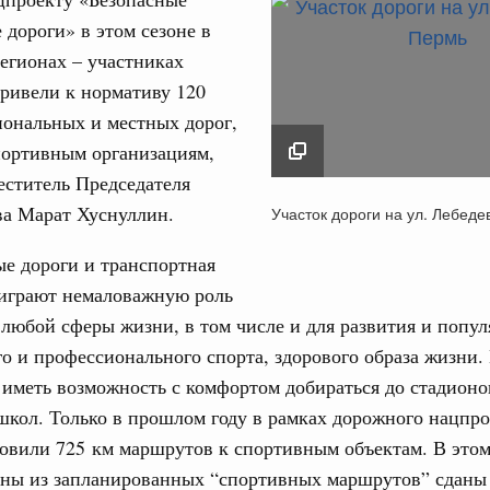
 дороги» в этом сезоне в
егионах – участниках
ривели к нормативу 120
иональных и местных дорог,
портивным организациям,
Кален
еститель Председателя
августа, четверг
Участок дороги на ул
ва Марат Хуснуллин.
Участок дороги на ул. Лебеде
политики
Лебедева, Пермь
ПН
е Правительственной комиссии по
8 ноября 2023
е дороги и транспортная
 играют немаловажную роль
тельства
 любой сферы жизни, в том числе и для развития и попу
3
иальных объектов федерального значения
о и профессионального спорта, здорового образа жизни.
о заказчика»
иметь возможность с комфортом добираться до стадионо
10
кол. Только в прошлом году в рамках дорожного нацпро
труктура для жизни»
17
орожных участков, ведущих к спортивным
овили 725 км маршрутов к спортивным объектам. В этом
о нацпроекту «Инфраструктура для жизни»
ины из запланированных “спортивных маршрутов” сданы
24