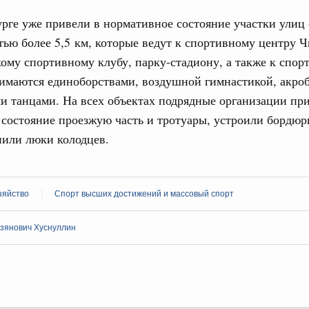
тных трассах открылись
рге уже привели в нормативное состояние участки улиц
жного сервиса
ью более 5,5 км, которые ведут к спортивному центру Ч
кому спортивному клубу, парку-стадиону, а также к спорт
овации
имаются единоборствами, воздушной гимнастикой, акро
о итогам стратегической сессии о
Email
вления научно-технологическим развитием
 танцами. На всех объектах подрядные организации пр
состояние проезжую часть и тротуары, устроили бордюр
 августа, среда
нили люки колодцев.
тво
 объектов ЖКХ обновлено в России при участии
зяйство
Спорт высших достижений и массовый спорт
орий. ОЭЗ. ТОР. Моногорода
е по реализации проектов института
зянович Хуснуллин
льном округе
 фестиваль молодёжи сформировал целое
 на себя ответственность за будущее