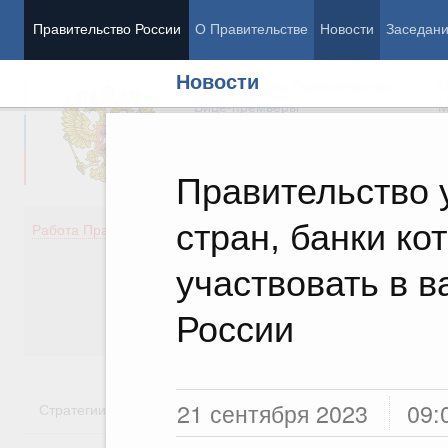
Правительство России
О Правительстве
Новости
Заседан
Новости
Председатель Правительства
М
Вице-премьеры
М
Правительство 
стран, банки ко
Демография
Занято
Работа Правительства
Здоровье
Технол
Образование
Эконом
участвовать в в
Культура
Финан
Общество
Социал
России
Государство
21 сентября 2023
09:
Стратегии
Государственные программы
Национальн