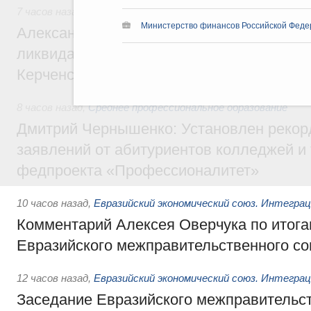
7 часов назад
,
Чрезвычайные ситуации и ликвидация их по
Министерство финансов Российской Феде
Александр Козлов провёл заседание пра
ликвидации последствий чрезвычайной с
Керченском проливе
8 часов назад
,
Среднее профессиональное образование
Дмитрий Чернышенко: Установлен рекорд
заявлений от абитуриентов колледжей и
федпроекта «Профессионалитет»
10 часов назад
,
Евразийский экономический союз. Интегра
Комментарий Алексея Оверчука по итога
Евразийского межправительственного со
12 часов назад
,
Евразийский экономический союз. Интегра
Заседание Евразийского межправительст