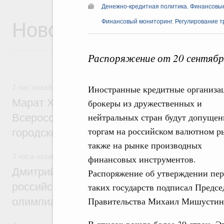
Денежно-кредитная политика. Финансовы
Новости
Финансовый мониторинг. Регулирование т
Распоряжение от 20 сентябр
1 час назад
,
Экономика городов. Городская среда
Иностранные кредитные организа
Марат Хуснуллин провёл заседание ком
брокеры из дружественных и
нейтральных стран будут допущен
Всероссийского конкурса лучших проект
торгам на российском валютном ры
городской среды
также на рынке производных
3 часа назад
,
Отрасль информационных технологий
финансовых инструментов.
Дмитрий Чернышенко и Сергей Кравцов 
Распоряжение об утверждении пер
российскую сборную с победой на Межд
таких государств подписал Предсе
Правительства Михаил Мишустин
олимпиаде по искусственному интеллект