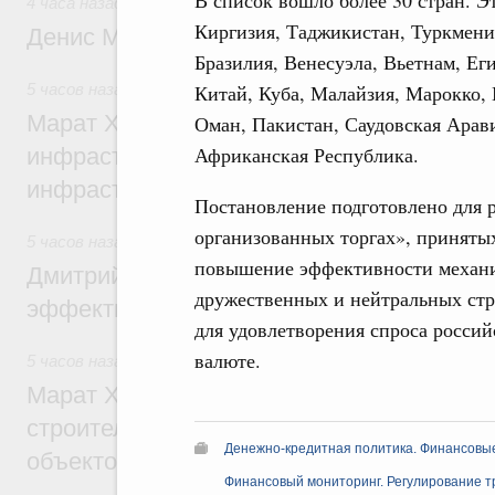
В список вошло более 30 стран. Э
4 часа назад
,
Общие вопросы промышленной политики
Киргизия, Таджикистан, Туркмения
Денис Мантуров посетил Ярославскую о
Бразилия, Венесуэла, Вьетнам, Еги
5 часов назад
,
Бюджеты субъектов Федерации. Межбюдже
Китай, Куба, Малайзия, Марокко
Марат Хуснуллин: 15 объектов спортивн
Оман, Пакистан, Саудовская Арав
Африканская Республика.
инфраструктуры построили и обновили б
инфраструктурным кредитам
Постановление подготовлено для 
организованных торгах», приняты
5 часов назад
,
Развитие сельских территорий
повышение эффективности механи
Дмитрий Патрушев: Синхронизация госп
дружественных и нейтральных ст
эффективность поддержки сельских тер
для удовлетворения спроса росси
валюте.
5 часов назад
,
Экономика городов. Городская среда
Марат Хуснуллин: «Единый заказчик» з
строительство и реконструкцию более 3
Денежно-кредитная политика. Финансовы
объектов
Финансовый мониторинг. Регулирование т