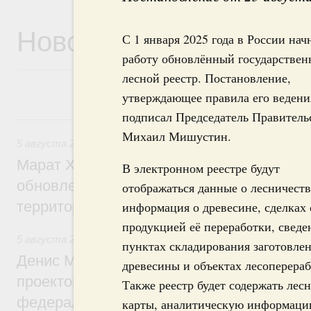
Новости
С 1 января 2025 года в России нач
работу обновлённый государстве
лесной реестр. Постановление,
утверждающее правила его ведени
подписал Председатель Правитель
5 августа, среда
Михаил Мишустин.
5 августа 2026
,
Жилищно-коммунальное хозяйство
Марат Хуснуллин: Более 4,3 тыс. объек
В электронном реестре будут
обновлено в России при участии Фонда 
отображаться данные о лесничеств
территорий
информация о древесине, сделках 
продукцией её переработки, сведе
5 августа 2026
,
Инструменты развития территорий. ОЭЗ.
пунктах складирования заготовле
Денис Мантуров провёл совещание по р
древесины и объектах лесоперераб
проектов института кураторства в Ураль
Также реестр будет содержать лес
федеральном округе
карты, аналитическую информаци