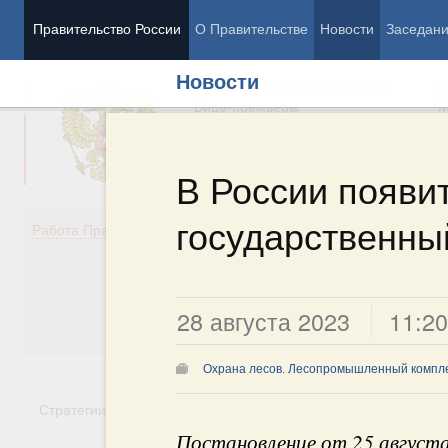
Правительство России
О Правительстве
Новости
Заседан
Новости
Председатель Правительства
М
Вице-премьеры
М
В России появи
государственны
Демография
Занято
Работа Правительства
Здоровье
Технол
Образование
Эконом
Культура
Финан
Общество
Социал
28 августа 2023
11:20
Государство
Охрана лесов. Лесопромышленный компл
Стратегии
Государственные программы
Национальн
Постановление от 25 август