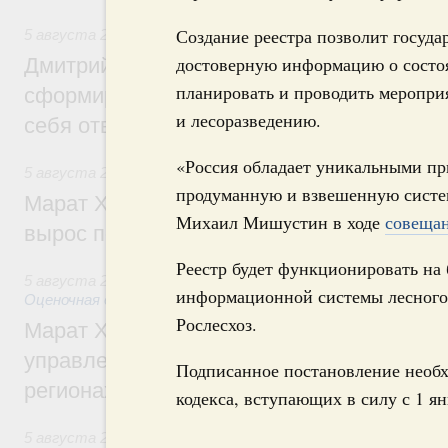
Создание реестра позволит госуд
5 августа 2026
,
Молодёжная политика
достоверную информацию о состо
Дмитрий Чернышенко: Всемирный фести
планировать и проводить мероприя
сформировал целое сообщество людей, 
и лесоразведению.
себя ответственность за будущее
«Россия обладает уникальными пр
5 августа 2026
,
Национальный проект «Инфраструктура д
продуманную и взвешенную систем
Марат Хуснуллин: Ввод нежилых зданий 
Михаил Мишустин в ходе
совещан
вырос почти на треть
Реестр будет функционировать на 
5 августа 2026
,
Земельные отношения. Кадастровая сист
информационной системы лесного 
Оценочная деятельность
Рослесхоз.
Марат Хуснуллин: По решению правкоми
управление «ДОМ.РФ» перейдёт более 16
Подписанное постановление необх
регионах
кодекса, вступающих в силу с 1 ян
5 августа 2026
,
Внутренний и въездной туризм