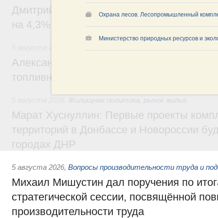
Дмитрий Чернышенко: Внутренний туриз
Охрана лесов. Лесопромышленный компл
на 4,3%, въездной – на 20,1%
Министерство природных ресурсов и экол
5 августа 2026
,
Оборот бензина и дизельного топлива
Александр Новак провёл совещание по с
топливном рынке
5 августа 2026
,
Жилищная политика, рынок жилья
Марат Хуснуллин: Первые проекты компл
территорий в Донбассе и Новороссии бу
городах ДНР
5 августа 2026
,
Вопросы производительности труда и по
Михаил Мишустин дал поручения по ито
стратегической сессии, посвящённой п
производительности труда