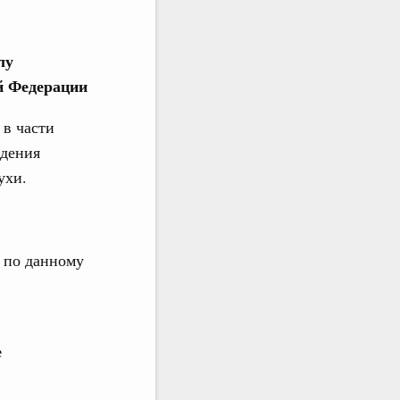
лу
й Федерации
 в части
едения
ухи.
 по данному
е