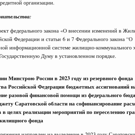
редитной организации.
вительства:
оект федерального закона «О внесении изменений в Жи
йской Федерации и статьи 6 и 7 Федерального закона “О
нной информационной системе жилищно-коммунального х
 Государственную Думу в установленном порядке.
нии Минстрою России в 2023 году из резервного фонда
ва Российской Федерации бюджетных ассигнований н
ние разовой финансовой помощи из федерального бюд
джету Саратовской области на софинансирование рас
в в целях реализации мероприятий по переселению гра
 жилищного фонда
ряжения направлен на выделение в 2023 году Саратовск