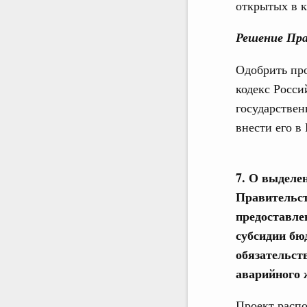
открытых в к
Решение Пра
Одобрить пр
кодекс Росси
государстве
внести его в
7. О выделе
Правительст
предоставле
субсидии бю
обязательст
аварийного
Проект распо