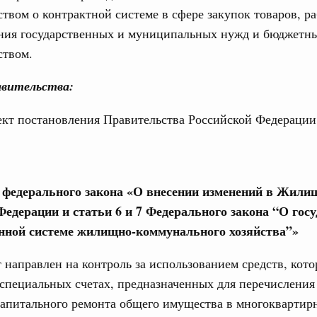
ством о контрактной системе в сфере закупок товаров, ра
оплива
ения государственных и муниципальных нужд и бюджетн
ие по ситуации на топливном рынке
ством.
ья
вительства:
ы комплексного развития территорий в
ализованы в городах ДНР
ект постановления Правительства Российской Федерации
руда и поддержки занятости
о итогам стратегической сессии,
дительности труда
1
е федерального закона «О внесении изменений в Жили
Федерации и статьи 6 и 7 Федерального закона “О гос
ной системе жилищно-коммунального хозяйства”»
Показать еще
 направлен на контроль за использованием средств, кот
 специальных счетах, предназначенных для перечисления
капитального ремонта общего имущества в многоквартир