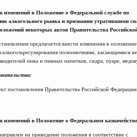
 объектов ЖКХ обновлено в России при участии
ии изменений в Положение о Федеральной службе по
ию алкогольного рынка и признании утратившими си
орий. ОЭЗ. ТОР. Моногорода
е по реализации проектов института
оложений некоторых актов Правительства Российско
льном округе
тановления предлагается внести изменения в положение
осалкогольрегулирования полномочиями, касающимися в
 фестиваль молодёжи сформировал целое
зводителей пива и пивных напитков, сидра, пуаре, медов
 на себя ответственность за будущее
вительства:
труктура для жизни»
даний на юге России вырос почти на треть
ект постановления Правительства Российской Федерации
ровая система. Недвижимость. Оценочная деятельность
равкомиссии в управление «ДОМ.РФ»
регионах
ии изменений в Положение о Федеральном казначейств
туризм в России вырос на 4,3%, въездной –
направлен на приведение положения в соответствие с