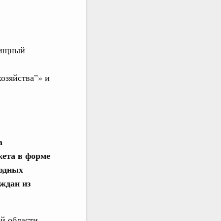
лищный
озяйства”» и
а
жета в форме
ходных
ждан из
ой области