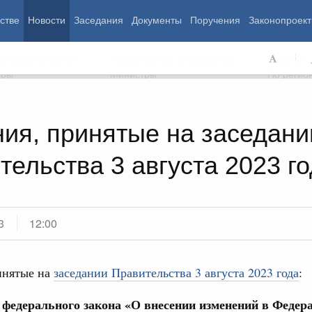
стве
Новости
Заседания
Документы
Поручения
Законопроект
ь Правительства
Министерства и ведомства
Советы и
еры
Министры
По регио
ия, принятые на заседани
тельства 3 августа 2023 г
мография
Занятость и труд
Экология
ровье
Технологическое развитие
Жильё и горо
азование
Экономика. Регулирование
Транспорт и с
ьтура
Финансы
Энергетика
щество
Социальные услуги
Промышленно
3
12:00
ударство
Сельское хоз
инятые на
заседании Правительства 3 августа 2023 года
:
ограммы
Национальные проекты
е федерального закона «О внесении изменений в Феде