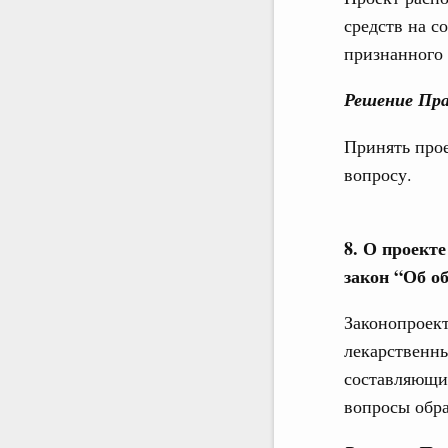
средств на 
признанного 
Решение Пра
Принять про
вопросу.
8. О проект
закон “Об о
Законопроек
лекарственны
составляющи
вопросы обр