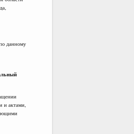
да,
по данному
ральный
ращении
и и актами,
рующими