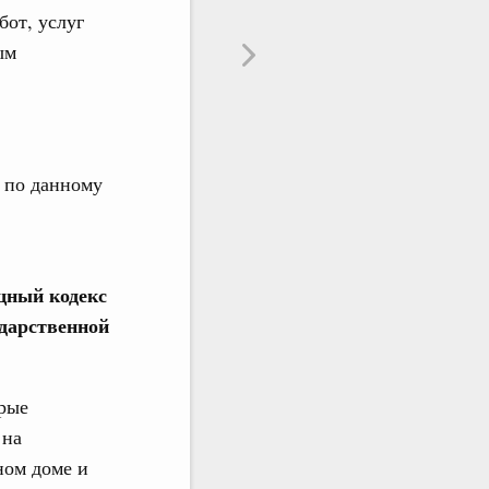
бот, услуг
ым
 по данному
щный кодекс
ударственной
орые
 на
ном доме и