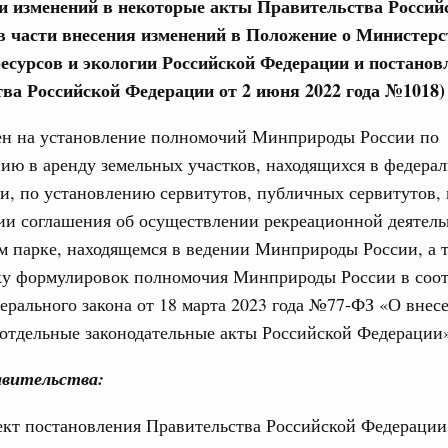
ии изменений в некоторые акты Правительства Россий
в части внесения изменений в Положение о Министерс
31
есурсов и экологии Российской Федерации и постанов
тельства
иальных объектов федерального значения
ва Российской Федерации от 2 июня 2022 года №1018)
С помощь
о заказчика»
осуществ
ен на установление полномочий Минприроды России по
Для поиск
труктура для жизни»
ию в аренду земельных участков, находящихся в федера
сервисо
орожных участков, ведущих к спортивным
и, по установлению сервитутов, публичных сервитутов,
о нацпроекту «Инфраструктура для жизни»
Выбра
ии соглашения об осуществлении рекреационной деятель
пери
м парке, находящемся в ведении Минприроды России, а 
вцов и руководитель Росмолодёжи Григорий
Архи
ку формулировок полномочия Минприроды России в соот
ов проекта «Кольцо открытий»
рального закона от 18 марта 2023 года №77-ФЗ «О внес
юз. Интеграция на пространстве СНГ
отдельные законодательные акты Российской Федерации
тельственного совета в узком составе
Подпи
вительства:
рубежными странами (кроме СНГ) на двусторонней основе
Ежеднев
 встречу с Министром промышленности,
ект постановления Правительства Российской Федерации
рана Мохаммадом Атабаком
Email