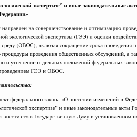
кологической экспертизе” и иные законодательные ак
Федерации»
т направлен на совершенствование и оптимизацию прове
ной экологической экспертизы (ГЭЭ) и оценки воздейств
Кален
среду (ОВОС), включая сокращение срока проведения п
 процедуры проведения общественных обсуждений, а та
 Интеграция на пространстве СНГ
ительственного совета в расширенном
ию и уточнение отдельных положений федеральных закон
ПН
 проведением ГЭЭ и ОВОС.
едания актуальные задачи углубления интеграции, в том
нствование кооперации в области таможенного
вительства:
и администрирования, развитие электронной торговли,
3
родовольственной безопасности, цифровизация грузовых
оект федерального закона «О внесении изменений в Фед
ых перевозок, формирование общего финансового
ологической экспертизе” и иные законодательные акты Р
10
 внести его в Государственную Думу в установленном п
Вчера
17
политики
е Правительственной комиссии по
24