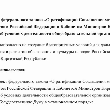
0 маршрутов научно-популярного туризма в
ятилетия науки и технологий
е федерального закона «О ратификации Соглашения м
вом Российской Федерации и Кабинетом Министров 
 отношения со странами СНГ на двусторонней основе
Email
об условиях деятельности общеобразовательной орган
 работе VIII Российско-Киргизского
сийско-Киргизской межрегиональной
аправлено на создание благоприятных условий для дал
ия в развитии образования и культуры народов Российск
 Киргизской Республики.
тных трассах открылись
жного сервиса
вительства:
овации
оект федерального закона «О ратификации Соглашения 
о итогам стратегической сессии о
вом Российской Федерации и Кабинетом Министров Кир
вления научно-технологическим развитием
б условиях деятельности общеобразовательной организа
 августа, среда
 Государственную Думу в установленном порядке.
тво