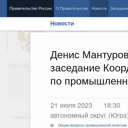
Правительство России
О Правительстве
Новости
Заседан
Новости
Председатель Правительства
М
Вице-премьеры
М
Денис Мантуров
заседание Коор
Демография
Занято
Работа Правительства
Здоровье
Технол
Образование
Эконом
по промышленн
Культура
Финан
Общество
Социал
Государство
21 июля 2023
18:30
автономный округ (Югра
Стратегии
Государственные программы
Национальн
Общие вопросы промышленной политики