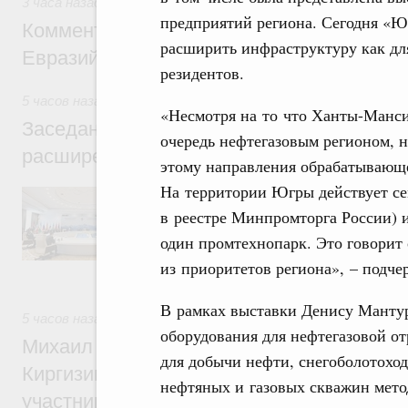
3 часа назад
,
Евразийский экономический союз. Интеграци
предприятий региона. Сегодня «Ю
Комментарий Алексея Оверчука по итога
расширить инфраструктуру как дл
Евразийского межправительственного со
резидентов.
5 часов назад
,
Евразийский экономический союз. Интеграц
«Несмотря на то что Ханты-Манси
Заседание Евразийского межправительст
очередь нефтегазовым регионом, 
расширенном составе
этому направления обрабатывающ
На территории Югры действует се
В повестке заседания актуальные задачи 
числе совершенствование кооперации в о
в реестре Минпромторга России) и
регулирования и администрирования, разв
один промтехнопарк. Это говорит 
обеспечение продовольственной безопасн
железнодорожных перевозок, формирован
из приоритетов региона», – подч
рынка.
В рамках выставки Денису Манту
5 часов назад
,
Евразийский экономический союз. Интеграц
оборудования для нефтегазовой о
Михаил Мишустин принял участие во вст
для добычи нефти, снегоболотохо
Киргизии Садыра Жапарова с главами де
нефтяных и газовых скважин метод
участников заседания Евразийского