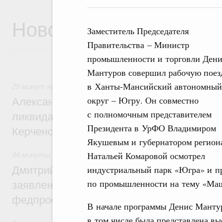
Новости
Заместитель Председателя
Правительства – Министр
промышленности и торговли Дени
Мантуров совершил рабочую поез
в Ханты-Мансийский автономный
29 минут назад
,
Чрезвычайные ситуации и ликвидация их 
округ – Югру. Он совместно
Александр Козлов провёл заседание пра
с полномочным представителем
ликвидации последствий чрезвычайной с
Президента в УрФО Владимиром
Керченском проливе
Якушевым и губернатором регион
Натальей Комаровой осмотрел
44 минуты назад
,
Среднее профессиональное образование
индустриальный парк «Югра» и пр
Дмитрий Чернышенко: Установлен рекорд
по промышленности на тему «Маш
заявлений от абитуриентов колледжей и
федпроекта «Профессионалитет»
В начале программы Денис Мантур
в том числе была представлена в