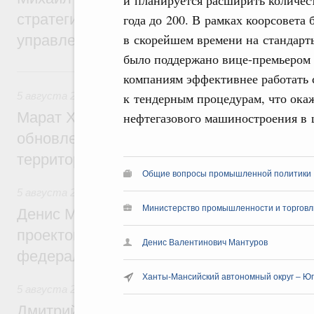
стратегической сессии о совершенствов
года до 200. В рамках коорсовета
в скорейшем времени на стандар
управления научно-технологическим раз
было поддержано вице-премьером 
5 августа, среда
компаниям эффективнее работать 
к тендерным процедурам, что ока
5 августа 2026
,
Жилищно-коммунальное хозяйство
Марат Хуснуллин: Более 4,3 тыс. объек
нефтегазового машиностроения в 
обновлено в России при участии Фонда 
территорий
Общие вопросы промышленной политики
5 августа 2026
,
Инструменты развития территорий. ОЭЗ.
Министерство промышленности и торговл
Денис Мантуров провёл совещание по р
проектов института кураторства в Ураль
Денис Валентинович Мантуров
федеральном округе
Ханты-Мансийский автономный округ – Ю
5 августа 2026
,
Молодёжная политика
Дмитрий Чернышенко: Всемирный фести