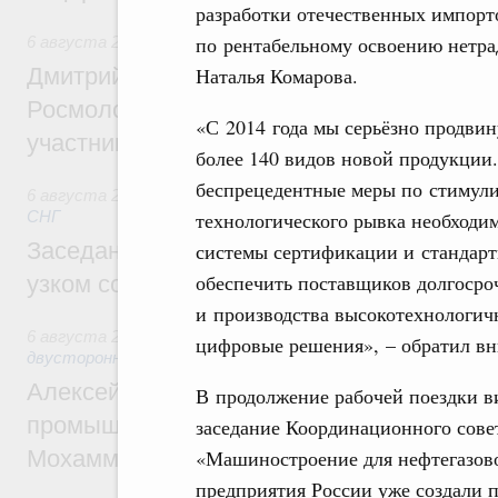
разработки отечественных импор
по рентабельному освоению нетра
6 августа 2026
,
Молодёжная политика
Наталья Комарова.
Дмитрий Чернышенко, Сергей Кравцов и
Росмолодёжи Григорий Гуров поприветс
«С 2014 года мы серьёзно продви
участников проекта «Кольцо открытий»
более 140 видов новой продукции
беспрецедентные меры по стимули
6 августа 2026
,
Евразийский экономический союз. Интегр
технологического рывка необходи
СНГ
Заседание Евразийского межправительст
системы сертификации и стандарт
обеспечить поставщиков долгосро
узком составе
и производства высокотехнологич
6 августа 2026
,
Экономические отношения с зарубежными 
цифровые решения», – обратил в
двусторонней основе
Алексей Оверчук провёл рабочую встреч
В продолжение рабочей поездки в
промышленности, недропользования и т
заседание Координационного сове
«Машиностроение для нефтегазов
Мохаммадом Атабаком
предприятия России уже создали