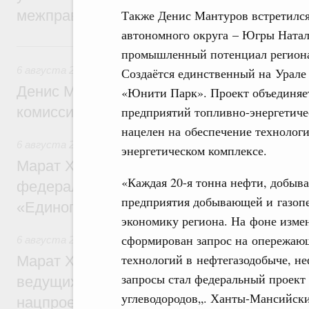
Также Денис Мантуров встретилс
межправительственного совета
автономного округа – Югры Натал
Вчера
промышленный потенциал региона
6 августа 2026
,
Общие вопросы промышленной политики
Создаётся единственный на Урале
Денис Мантуров провёл заседание Прав
«Юнити Парк». Проект объединяе
предприятий топливно-энергетичес
комиссии по промышленности
нацелен на обеспечение технологи
6 августа 2026
,
Регулирование в сфере строительства
энергетическом комплексе.
Марат Хуснуллин: Более 130 социальных
«Каждая 20-я тонна нефти, добыв
федерального значения построено под к
предприятия добывающей и газо
«Единого заказчика»
экономику региона. На фоне изме
сформирован запрос на опережаю
6 августа 2026
,
Национальный проект «Инфраструктура д
технологий в нефтегазодобыче, не
Марат Хуснуллин: Порядка 200 дорожных
запросы стал федеральный проект
ведущих к спортивным объектам, обновят
углеводородов„. Ханты-Мансийски
нацпроекту «Инфраструктура для жизни