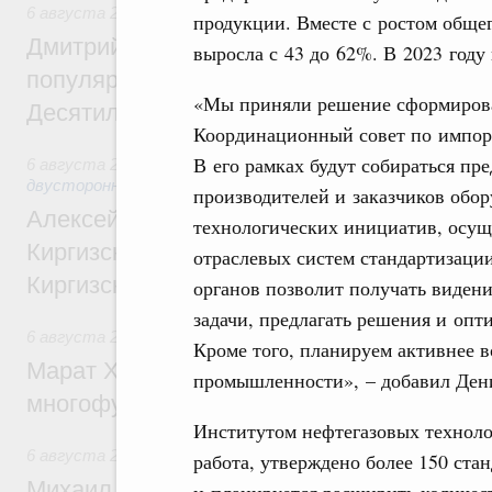
6 августа 2026
,
Внутренний и въездной туризм
продукции. Вместе с ростом обще
Дмитрий Чернышенко: Порядка 110 марш
выросла с 43 до 62%. В 2023 году
популярного туризма в 35 регионах созд
«Мы приняли решение сформирова
Десятилетия науки и технологий
Координационный совет по импор
В его рамках будут собираться п
6 августа 2026
,
Экономические и гуманитарные отношения
двусторонней основе
производителей и заказчиков обор
Алексей Оверчук принял участие в работе
технологических инициатив, осу
Киргизского экономического форума и XII
отраслевых систем стандартизаци
Киргизской межрегиональной конференц
органов позволит получать видени
задачи, предлагать решения и оп
6 августа 2026
,
Дорожное хозяйство
Кроме того, планируем активнее в
Марат Хуснуллин: На двух скоростных т
промышленности», – добавил Ден
многофункциональные зоны дорожного с
Институтом нефтегазовых техноло
6 августа 2026
,
Технологическое развитие. Инновации
работа, утверждено более 150 стан
Михаил Мишустин дал поручения по ито
и планируется расширить количес