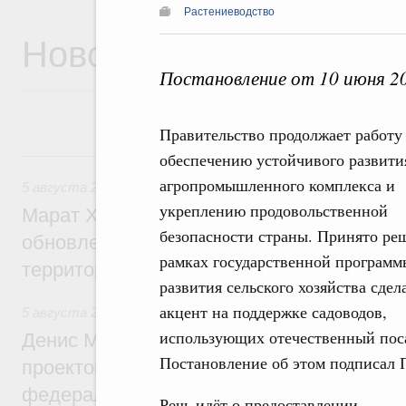
Растениеводство
Новости
Постановление от 10 июня 2
Правительство продолжает работу
5 августа, среда
обеспечению устойчивого развити
агропромышленного комплекса и
5 августа 2026
,
Жилищно-коммунальное хозяйство
укреплению продовольственной
Марат Хуснуллин: Более 4,3 тыс. объек
безопасности страны. Принято ре
обновлено в России при участии Фонда 
рамках государственной программ
территорий
развития сельского хозяйства сдел
акцент на поддержке садоводов,
5 августа 2026
,
Инструменты развития территорий. ОЭЗ.
использующих отечественный поса
Денис Мантуров провёл совещание по р
Постановление об этом подписал
проектов института кураторства в Ураль
федеральном округе
Речь идёт о предоставлении