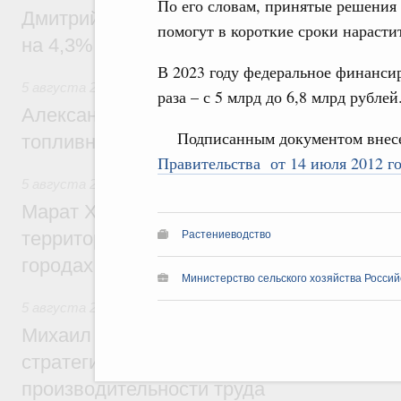
По его словам, принятые решения 
Дмитрий Чернышенко: Внутренний туриз
помогут в короткие сроки нарасти
на 4,3%, въездной – на 20,1%
В 2023 году федеральное финансир
5 августа 2026
,
Оборот бензина и дизельного топлива
раза – с 5 млрд до 6,8 млрд рублей
Александр Новак провёл совещание по с
Подписанным документом внесе
топливном рынке
Правительства от 14 июля 2012 г
5 августа 2026
,
Жилищная политика, рынок жилья
Марат Хуснуллин: Первые проекты компл
территорий в Донбассе и Новороссии бу
Растениеводство
городах ДНР
Министерство сельского хозяйства Росси
5 августа 2026
,
Вопросы производительности труда и по
Михаил Мишустин дал поручения по ито
стратегической сессии, посвящённой п
производительности труда