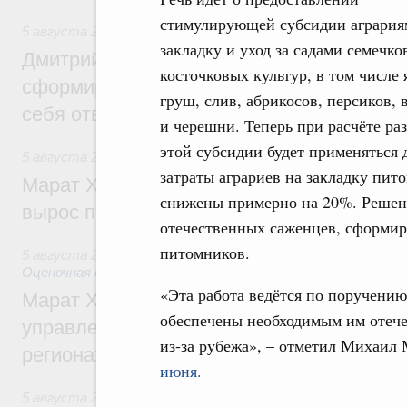
стимулирующей субсидии агрария
5 августа 2026
,
Молодёжная политика
закладку и уход за садами семечко
Дмитрий Чернышенко: Всемирный фести
косточковых культур, в том числе 
сформировал целое сообщество людей, 
груш, слив, абрикосов, персиков,
себя ответственность за будущее
и черешни. Теперь при расчёте ра
этой субсидии будет применятьс
5 августа 2026
,
Национальный проект «Инфраструктура д
затраты аграриев на закладку пито
Марат Хуснуллин: Ввод нежилых зданий 
снижены примерно на 20%. Решени
вырос почти на треть
отечественных саженцев, сформир
питомников.
5 августа 2026
,
Земельные отношения. Кадастровая сист
Оценочная деятельность
«Эта работа ведётся по поручени
Марат Хуснуллин: По решению правкоми
обеспечены необходимым им отече
управление «ДОМ.РФ» перейдёт более 16
из-за рубежа», – отметил Михаи
регионах
июня.
5 августа 2026
,
Внутренний и въездной туризм