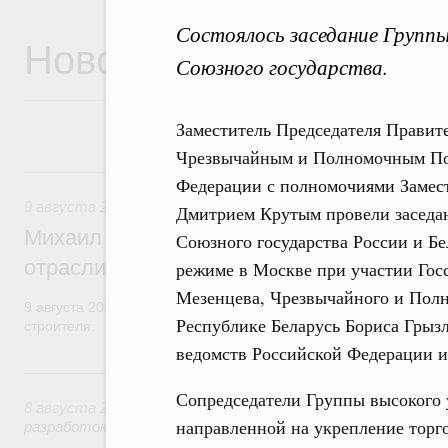
Состоялось заседание Групп
Новости
Союзного государства.
Заместитель Председателя Правит
Чрезвычайным и Полномочным Пос
9 августа, воскресенье
Федерации с полномочиями Замес
9 августа 2026
,
Регулирование в сфере строительства
Дмитрием Крутым провели заседа
Михаил Мишустин поздравил работников
Союзного государства России и Б
отрасли с профессиональным празднико
режиме в Москве при участии Гос
Мезенцева, Чрезвычайного и Пол
9 августа 2026 года отмечается профессиональный праздник –
Республике Беларусь Бориса Грыз
строителя.
ведомств Российской Федерации и
8 августа, суббота
Сопредседатели Группы высокого 
8 августа 2026
,
Государственная политика в сфере научны
направленной на укрепление торг
разработок