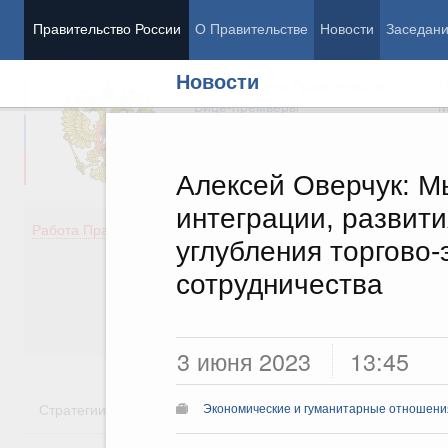
Правительство России
О Правительстве
Новости
Заседан
Новости
Председатель Правительства
М
Вице-премьеры
М
Алексей Оверчук: М
интеграции, развит
Демография
Занято
Работа Правительства
углубления торгово-
Здоровье
Технол
Образование
Эконом
сотрудничества
Культура
Финан
Общество
Социал
Государство
3 июня 2023
13:45
Стратегии
Государственные программы
Национальн
Экономические и гуманитарные отношения