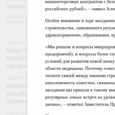
внешнеторговых контрактов с бел
летием
российских рублей», – заявил Але
Заместитель Председателя Правительства Татьяна Голикова п
Особое внимание в ходе заседания
Всероссийского общественного движения «Волонтёры-медики»
строительства, таможенного регул
7 августа, пятница
здравоохранению, образованию, ку
7 августа 2026
,
Экономика городов. Городская среда
«Мы решали и вопросы микроуров
Марат Хуснуллин провёл заседание ком
предприятий), и вопросы более гл
Всероссийского конкурса лучших проект
условий для развития новой конку
городской среды
области медицины. Поэтому повес
тесноте связей между нашими стр
7 августа 2026
,
Отрасль информационных технологий
наполняемость повестки, связанна
Дмитрий Чернышенко и Сергей Кравцов 
заседания мы пришли к такому вы
российскую сборную с победой на Межд
регулярных очных встреч на уров
олимпиаде по искусственному интеллект
заочно», – отметил Заместитель П
7 августа 2026
,
Общие вопросы промышленной политики