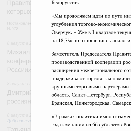
Белоруссии.
Правительство расширило перечень пре
которых освобождаются от НДФЛ
«Мы продолжаем идти по пути инт
углубления торгово-экономическог
Постановление от 5 августа 2026 года
№978
Оверчук. – Уже в I квартале теку
на 18,7% по отношению к аналоги
8 августа 2026
,
Отрасль информационных технологий
Михаил Мишустин дал поручения по итог
Заместитель Председателя Правите
конференции «Цифровая индустрия пр
производственной кооперации рос
России»
расширения межрегионального сот
поддерживают торгово-экономичес
8 августа 2026
,
Спорт высших достижений и массовый сп
крупными торговыми партнёрами 
Дмитрий Чернышенко и Михаил Дегтярёв
область, Санкт-Петербург, Респуб
россиян с Днём физкультурника
Брянская, Нижегородская, Самарск
8 августа 2026
,
Социальные инновации. Некоммерческие ор
«В рамках политики импортозамеще
Добровольчество и волонтёрство. Благотворительност
года компании из 66 субъектов Р
Татьяна Голикова поздравила волонтёров