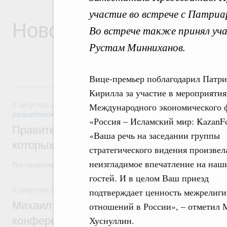
участие во встрече с Патриа
Новости
Во встрече также принял уч
Рустам Минниханов.
Вице-премьер поблагодарил Патри
8 августа, суббота
Кирилла за участие в мероприятия
8 августа 2026
,
Государственная политика в сфере научны
Международного экономического 
разработок
«Россия – Исламский мир: KazanF
Правительство расширило перечень пре
«Ваша речь на заседании группы
которых освобождаются от НДФЛ
стратегического видения произвел
неизгладимое впечатление на наш
Постановление от 5 августа 2026 года №978
гостей. И в целом Ваш приезд
8 августа 2026
,
Отрасль информационных технологий
подтверждает ценность межрелиг
Михаил Мишустин дал поручения по итог
отношений в России», – отметил 
конференции «Цифровая индустрия пр
Хуснуллин.