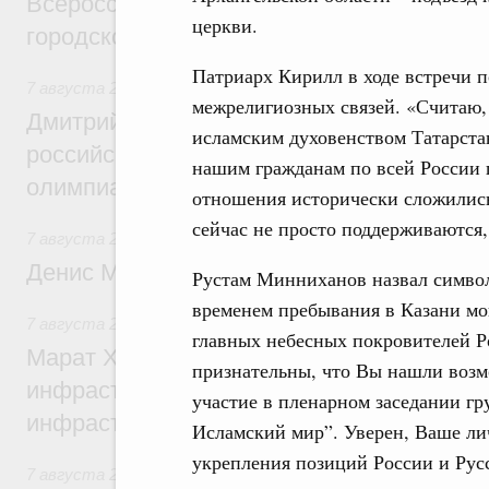
Всероссийского конкурса лучших проект
церкви.
городской среды
Патриарх Кирилл в ходе встречи п
7 августа 2026
,
Отрасль информационных технологий
межрелигиозных связей. «Считаю, 
Дмитрий Чернышенко и Сергей Кравцов 
исламским духовенством Татарстан
российскую сборную с победой на Межд
нашим гражданам по всей России 
олимпиаде по искусственному интеллект
отношения исторически сложились
сейчас не просто поддерживаются,
7 августа 2026
,
Общие вопросы промышленной политики
Денис Мантуров посетил Ярославскую о
Рустам Минниханов назвал символ
временем пребывания в Казани мо
7 августа 2026
,
Бюджеты субъектов Федерации. Межбюд
главных небесных покровителей Р
Марат Хуснуллин: 15 объектов спортивн
признательны, что Вы нашли возм
инфраструктуры построили и обновили б
участие в пленарном заседании гр
инфраструктурным кредитам
Исламский мир”. Уверен, Ваше ли
укрепления позиций России и Рус
7 августа 2026
,
Развитие сельских территорий