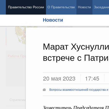
Правительство России
О Правительстве
Новости
Заседан
Новости
Председатель Правительства
М
Вице-премьеры
М
Марат Хуснулли
встрече с Патр
Демография
Занято
Работа Правительства
Здоровье
Технол
Образование
Эконом
Культура
Финан
Общество
Социал
20 мая 2023
17:45
Государство
Вопросы взаимоотношений государства и
Стратегии
Государственные программы
Национальн
Заместитель Председателя П