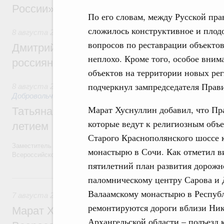
России»
По его словам, между Русской пр
сложилось конструктивное и плод
8 августа 2026
,
Спорт высших достижений и массовый сп
вопросов по реставрации объектов
Дмитрий Чернышенко и Михаил Дегтярёв
неплохо. Кроме того, особое вни
россиян с Днём физкультурника
объектов на территории новых рег
подчеркнул зампредседателя Прави
8 августа 2026
,
Социальные инновации. Некоммерческие ор
Добровольчество и волонтёрство. Благотворительност
Марат Хуснуллин добавил, что Пра
Татьяна Голикова поздравила волонтёров
которые ведут к религиозным объе
летием
Старого Краснополянского шоссе
Заместитель Председателя Правительства Татьяна Голикова поздра
монастырю в Сочи. Как отметил в
Всероссийского общественного движения «Волонтёры-медики» с 10
пятилетний план развития дорожно
7 августа, пятница
паломническому центру Сарова и 
Валаамскому монастырю в Республ
7 августа 2026
,
Экономика городов. Городская среда
ремонтируются дороги вблизи Ник
Марат Хуснуллин провёл заседание ком
Архангельской области – подъезд