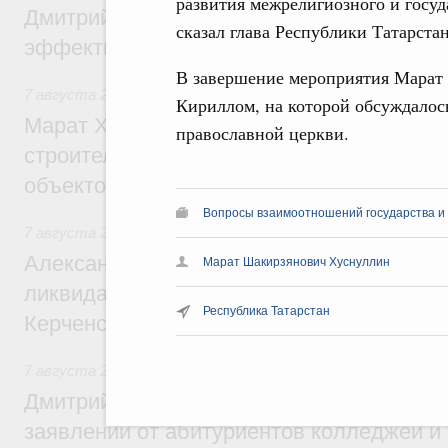
развития межрелигиозного и госуд
Дмитрий Патрушев: Синхронизация госп
сказал глава Республики Татарстан
эффективность поддержки сельских тер
В завершение мероприятия Марат 
7 августа 2026
,
Экономика городов. Городская среда
Кириллом, на которой обсуждалос
Марат Хуснуллин: «Единый заказчик» з
православной церкви.
строительство и реконструкцию более 3
объектов
Вопросы взаимоотношений государства и
7 августа 2026
,
Чрезвычайные ситуации и ликвидация их 
Александр Козлов провёл заседание пра
Марат Шакирзянович Хуснуллин
ликвидации последствий чрезвычайной с
Республика Татарстан
Керченском проливе
7 августа 2026
,
Среднее профессиональное образование
Дмитрий Чернышенко: Установлен рекорд
заявлений от абитуриентов колледжей и