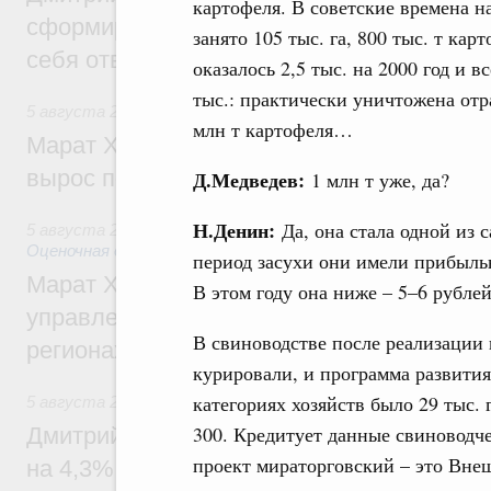
картофеля. В советские времена н
сформировал целое сообщество людей, 
занято 105 тыс. га, 800 тыс. т ка
себя ответственность за будущее
оказалось 2,5 тыс. на 2000 год и 
тыс.: практически уничтожена от
5 августа 2026
,
Национальный проект «Инфраструктура д
млн т картофеля…
Марат Хуснуллин: Ввод нежилых зданий 
вырос почти на треть
Д.Медведев:
1 млн т уже, да?
Н.Денин:
Да, она стала одной из 
5 августа 2026
,
Земельные отношения. Кадастровая сист
Оценочная деятельность
период засухи они имели прибыльн
Марат Хуснуллин: По решению правкоми
В этом году она ниже – 5–6 рублей
управление «ДОМ.РФ» перейдёт более 16
В свиноводстве после реализации
регионах
курировали, и программа развития
категориях хозяйств было 29 тыс. 
5 августа 2026
,
Внутренний и въездной туризм
300. Кредитует данные свиноводч
Дмитрий Чернышенко: Внутренний туриз
проект мираторговский – это Вне
на 4,3%, въездной – на 20,1%