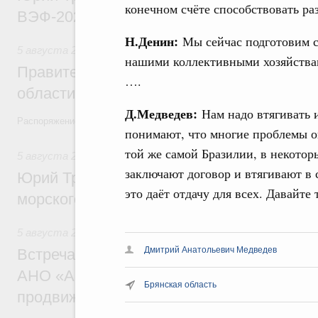
конечном счёте способствовать р
ВЭФ-2026
Н.Денин:
Мы сейчас подготовим 
5 августа 2026
,
Национальный проект «Экологическое бла
нашими коллективными хозяйствам
Правительство увеличило объём финанс
….
области в рамках федерального проекта
Д.Медведев:
Нам надо втягивать 
Распоряжение от 3 августа 2026 года №2067-р
понимают, что многие проблемы он
той же самой Бразилии, в некотор
5 августа 2026
,
Арктическая деятельность
заключают договор и втягивают в 
Юрий Трутнев: Дноуглубительный флот 
это даёт отдачу для всех. Давайте 
морского пути будет создан
5 августа 2026
,
Деловая среда. Развитие конкуренции
Дмитрий Анатольевич Медведев
Встреча Михаила Мишустина с генераль
АНО «Агентство стратегических инициат
Брянская область
продвижению новых проектов» Светлан