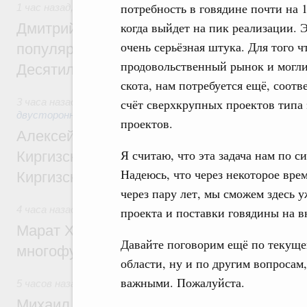
потребность в говядине почти на 
1 час назад
,
Внутренний и въездной туризм
когда выйдет на пик реализации. 
Дмитрий Чернышенко: Порядка 110 марш
очень серьёзная штука. Для того 
популярного туризма в 35 регионах созд
продовольственный рынок и могли
Десятилетия науки и технологий
скота, нам потребуется ещё, соот
3 часа назад
,
Экономические и гуманитарные отношения с
счёт сверхкрупных проектов типа э
двусторонней основе
проектов.
Алексей Оверчук принял участие в работе
Я считаю, что эта задача нам по си
Киргизского экономического форума и XII
Надеюсь, что через некоторое врем
Киргизской межрегиональной конференц
через пару лет, мы сможем здесь 
4 часа назад
,
Дорожное хозяйство
проекта и поставки говядины на в
Марат Хуснуллин: На двух скоростных т
Давайте поговорим ещё по текуще
многофункциональные зоны дорожного с
области, ну и по другим вопросам
важными. Пожалуйста.
5 часов назад
,
Технологическое развитие. Инновации
Михаил Мишустин дал поручения по ито