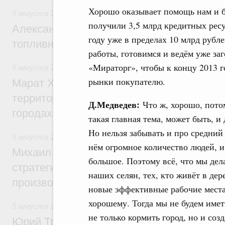
Хорошо оказывает помощь нам и ба
5 августа 2026
,
Оборот бензина и дизельного топлива
получили 3,5 млрд кредитных ресур
Александр Новак провёл совещание по с
году уже в пределах 10 млрд руб
топливном рынке
работы, готовимся и ведём уже за
«Мираторг», чтобы к концу 2013 г
5 августа 2026
,
Жилищная политика, рынок жилья
рынки покупателю.
Марат Хуснуллин: Первые проекты компл
территорий в Донбассе и Новороссии бу
Д.Медведев:
Что ж, хорошо, потом
городах ДНР
такая главная тема, может быть, 
Но нельзя забывать и про средний 
5 августа 2026
,
Вопросы производительности труда и по
нём огромное количество людей, и,
Михаил Мишустин дал поручения по ито
большое. Поэтому всё, что мы дел
стратегической сессии, посвящённой п
наших селян, тех, кто живёт в де
производительности труда
новые эффективные рабочие места, 
хорошему. Тогда мы не будем иметь
5 августа 2026
,
Общие вопросы развития ДФО
не только кормить город, но и со
Юрий Трутнев: Опубликована программа