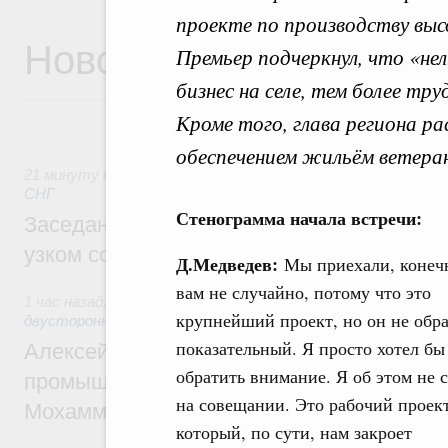
проекте по производству выс
Новости
Премьер подчеркнул, что «нел
бизнес на селе, тем более тр
Кроме того, глава региона ра
обеспечением жильём ветера
21 минуту назад
,
Евразийский экономический союз. Интег
СНГ
Стенограмма начала встречи:
Заседание Евразийского межправительст
узком составе
Д.Медведев:
Мы приехали, конечн
вам не случайно, потому что это
1 час назад
,
Экономические отношения с зарубежными стра
крупнейший проект, но он не обра
двусторонней основе
показательный. Я просто хотел бы
Алексей Оверчук провёл рабочую встреч
обратить внимание. Я об этом не с
промышленности, недропользования и т
на совещании. Это рабочий проект
Мохаммадом Атабаком
который, по сути, нам закроет