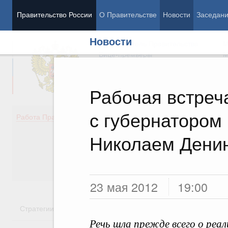
Правительство России
О Правительстве
Новости
Заседан
Новости
Председатель Правительства
М
Вице-премьеры
М
Рабочая встреч
с губернатором
Демография
Занято
Работа Правительства
Здоровье
Технол
Образование
Эконом
Николаем Дени
Культура
Финан
Общество
Социал
Государство
23 мая 2012
19:00
Стратегии
Государственные программы
Национальн
Речь шла прежде всего о реа