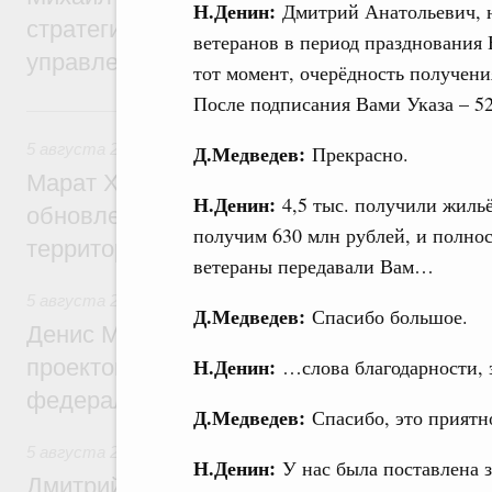
Н.Денин:
Дмитрий Анатольевич, н
стратегической сессии о совершенствов
ветеранов в период празднования 
управления научно-технологическим раз
тот момент, очерёдность получени
После подписания Вами Указа – 52
Вчера
5 августа 2026
,
Жилищно-коммунальное хозяйство
Д.Медведев:
Прекрасно.
Марат Хуснуллин: Более 4,3 тыс. объек
Н.Денин:
4,5 тыс. получили жиль
обновлено в России при участии Фонда 
получим 630 млн рублей, и полнос
территорий
ветераны передавали Вам…
5 августа 2026
,
Инструменты развития территорий. ОЭЗ.
Д.Медведев:
Спасибо большое.
Денис Мантуров провёл совещание по р
Н.Денин:
проектов института кураторства в Ураль
…слова благодарности, з
федеральном округе
Д.Медведев:
Спасибо, это приятн
5 августа 2026
,
Молодёжная политика
Н.Денин:
У нас была поставлена з
Дмитрий Чернышенко: Всемирный фести