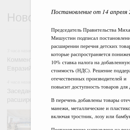
Постановление от 14 апреля
Новости
Председатель Правительства Мих
Мишустин подписал постановлени
расширении перечня детских товар
3 часа назад
,
Евразийский экономический союз. Интеграци
которые распространяется пониже
Комментарий Алексея Оверчука по итога
10% ставка налога на добавленну
Евразийского межправительственного со
стоимость (НДС). Решение подде
отечественных производителей и
4 часа назад
,
Евразийский экономический союз. Интеграци
повысит доступность товаров для 
Заседание Евразийского межправительст
расширенном составе
В перечень добавлены товары оте
манежи, металлические и пластико
В повестке заседания актуальные задачи 
включая тростник, лозу или бамбу
числе совершенствование кооперации в о
регулирования и администрирования, разв
обеспечение продовольственной безопасн
Постановление направлено на реа