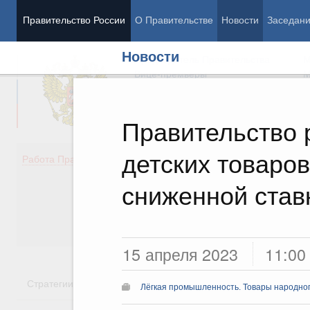
Правительство России
О Правительстве
Новости
Заседан
Новости
Председатель Правительства
М
Вице-премьеры
М
Правительство 
детских товаро
Демография
Занято
Работа Правительства
Здоровье
Технол
Образование
Эконом
сниженной став
Культура
Финан
Общество
Социал
Государство
15 апреля 2023
11:00
Стратегии
Государственные программы
Национальн
Лёгкая промышленность. Товары народно