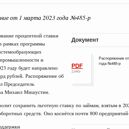
ние от 1 марта 2023 года №485-р
ование процентной ставки
Документ
Кален
в рамках программы
 августа, среда
истемообразующих
Распоряжение от
 промышленности и
тво
ПН
года №485-р
PDF
 объектов ЖКХ обновлено в России при участии
023 году будет направлено
124Kb
лрд рублей. Распоряжение об
л Председатель
орий. ОЭЗ. ТОР. Моногорода
3
е по реализации проектов института
ва Михаил Мишустин.
льном округе
10
олит сохранить льготную ставку по займам, взятым в 202
боротных средств. Оно коснётся почти 800 предприятий
17
 фестиваль молодёжи сформировал целое
 на себя ответственность за будущее
оддержки
24