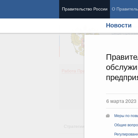
Правительство России
О Правитель
Новости
Председател
Вице-премь
Правите
обслужи
Де
Работа Правительства
предпри
Здо
Обр
Кул
Об
6 марта 2023
Гос
Меры по повы
Стратегии
Государственные пр
Общие вопро
Регулировани