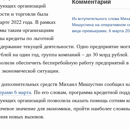
Комментарий
зующих организаций
труктура для жизни»
даний на юге России вырос почти на треть
сти и торговли была
31
Из вступительного слова Мих
арте 2022 года. В рамках
ровая система. Недвижимость. Оценочная деятельность
Мишустина на оперативном с
ммы таким организациям
С помощь
равкомиссии в управление «ДОМ.РФ»
вице-премьерами, 6 марта 20
осуществ
регионах
ны кредиты по льготной
Для поиск
ддержание текущей деятельности. Одно предприятие мог
сервисо
ублей на один год, группа компаний – до 30 млрд рублей
туризм в России вырос на 4,3%, въездной –
Выбра
волили обеспечить бесперебойную работу предприятий в
пери
 экономической ситуации.
оплива
Архи
ие по ситуации на топливном рынке
 дополнительных средств Михаил Мишустин сообщил н
ерами 6 марта
. По его словам, программа кредитной под
ья
зующих организаций позволила оказать помощь сотням к
ы комплексного развития территорий в
Подпи
ализованы в городах ДНР
чевое значение для экономики, пройти наиболее сложн
ния новых вызовов.
Ежеднев
руда и поддержки занятости
о итогам стратегической сессии,
Email