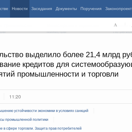
стве
Новости
Заседания
Документы
Поручения
Законопроект
ь Правительства
Министерства и ведомства
Советы и
еры
Министры
По регио
льство выделило более 21,4 млрд ру
вание кредитов для системообразу
мография
Занятость и труд
Экология
ятий промышленности и торговли
ровье
Технологическое развитие
Жильё и горо
азование
Экономика. Регулирование
Транспорт и с
ьтура
Финансы
Энергетика
щество
Социальные услуги
Промышленно
11:20
ударство
Сельское хоз
шению устойчивости экономики в условиях санкций
ограммы
сы промышленной политики
Национальные проекты
е в сфере торговли. Защита прав потребителей